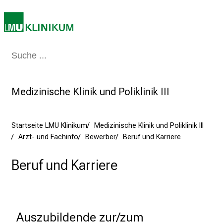
K
a
r
r
Medizin & Pflege
Patienten & Besucher
Forschung
Lehre
Das Kli
i
e
r
Medizinische Klinik und Poliklinik III
e
t
a
Startseite LMU Klinikum
Medizinische Klinik und Poliklinik III
g
Arzt- und Fachinfo
Bewerber
Beruf und Karriere
d
e
Beruf und Karriere
r
P
f
l
Auszubildende zur/zum 
e