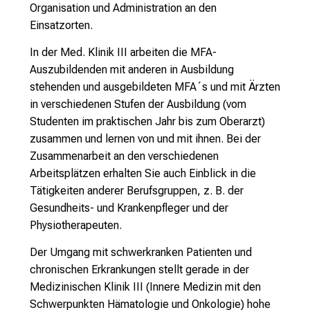
Organisation und Administration an den
r
Einsatzorten.
e
n
In der Med. Klinik III arbeiten die MFA-
d
Auszubildenden mit anderen in Ausbildung
e
stehenden und ausgebildeten MFA´s und mit Ärzten
r
in verschiedenen Stufen der Ausbildung (vom
E
Studenten im praktischen Jahr bis zum Oberarzt)
i
zusammen und lernen von und mit ihnen. Bei der
n
Zusammenarbeit an den verschiedenen
b
Arbeitsplätzen erhalten Sie auch Einblick in die
l
Tätigkeiten anderer Berufsgruppen, z. B. der
i
Gesundheits- und Krankenpfleger und der
c
Physiotherapeuten.
k
Der Umgang mit schwerkranken Patienten und
e
chronischen Erkrankungen stellt gerade in der
i
Medizinischen Klinik III (Innere Medizin mit den
n
Schwerpunkten Hämatologie und Onkologie) hohe
d