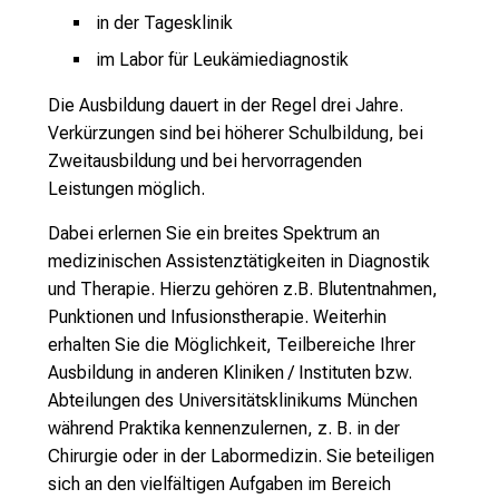
n
in der Tagesklinik
T
im Labor für Leukämiediagnostik
a
Die Ausbildung dauert in der Regel drei Jahre.
g
Verkürzungen sind bei höherer Schulbildung, bei
v
Zweitausbildung und bei hervorragenden
o
Leistungen möglich.
l
l
Dabei erlernen Sie ein breites Spektrum an
e
medizinischen Assistenztätigkeiten in Diagnostik
r
und Therapie. Hierzu gehören z.B. Blutentnahmen,
i
Punktionen und Infusionstherapie. Weiterhin
n
erhalten Sie die Möglichkeit, Teilbereiche Ihrer
s
Ausbildung in anderen Kliniken / Instituten bzw.
p
Abteilungen des Universitätsklinikums München
i
während Praktika kennenzulernen, z. B. in der
r
Chirurgie oder in der Labormedizin. Sie beteiligen
i
sich an den vielfältigen Aufgaben im Bereich
e