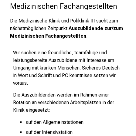
Medizinischen Fachangestellten
g
e
Die Medizinische Klinik und Poliklinik III sucht zum
a
nächstmöglichen Zeitpunkt
Auszubildende zur/zum
m
Medizinischen Fachangestellten
.
L
M
U
Wir suchen eine freundliche, teamfähige und
K
leistungsbereite Auszubildene mit Interesse am
l
Umgang mit kranken Menschen. Sicheres Deutsch
i
in Wort und Schrift und PC kenntnisse setzen wir
n
voraus.
i
Die Auszubildenden werden im Rahmen einer
k
Rotation an verschiedenen Arbeitsplätzen in der
u
Klinik eingesetzt:
m
–
auf den Allgemeinstationen
e
auf der Intensivstation
i