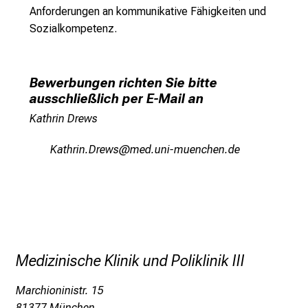
Anforderungen an kommunikative Fähigkeiten und
e
Sozialkompetenz.
n
a
n
Bewerbungen richten Sie bitte
s
ausschließlich per E-Mail an
p
Kathrin Drews
r
u
ÜgbzplusMpiéc
vimsful_vfiuyzius,mi
c
h
s
v
o
l
l
Medizinische Klinik und Poliklinik III
e
Marchioninistr. 15
n
81377 München