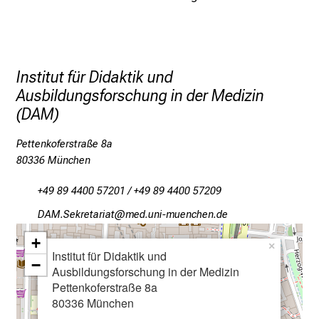
r
e
f
f
e
Institut für Didaktik und
n
Ausbildungsforschung in der Medizin
S
(DAM)
i
e
Pettenkoferstraße 8a
E
80336 München
x
+49 89 4400 57201 / +49 89 4400 57209
p
e
MFO-Riopibgpl;gb
vim-ful_vfiuyziu-mi
r
+
×
t
Institut für Didaktik und
−
e
Ausbildungsforschung in der Medizin
n
Pettenkoferstraße 8a
80336 München
,