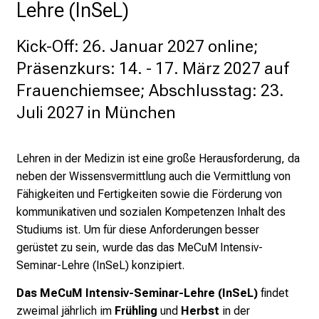
Lehre (InSeL)
u
m
Kick-Off: 26. Januar 2027 online;
–
Präsenzkurs: 14. - 17. März 2027 auf
e
i
Frauenchiemsee; Abschlusstag: 23.
n
Juli 2027 in München
T
a
g
Lehren in der Medizin ist eine große Herausforderung, da
v
neben der Wissensvermittlung auch die Vermittlung von
o
Fähigkeiten und Fertigkeiten sowie die Förderung von
l
kommunikativen und sozialen Kompetenzen Inhalt des
l
Studiums ist. Um für diese Anforderungen besser
e
gerüstet zu sein, wurde das das MeCuM Intensiv-
r
Seminar-Lehre (InSeL) konzipiert.
i
Das MeCuM Intensiv-Seminar-Lehre (InSeL)
findet
n
zweimal jährlich im
Frühling
und
Herbst
in der
s