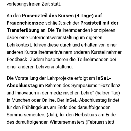
vorlesungsfreien Zeit statt.
p
i
An den
Präsenzteil des Kurses (4 Tage) auf
r
Frauenchiemsee
schließt sich der
Praxisteil mit der
i
Transferübung
an. Die Teilnehmdenden konzipieren
e
dabei eine Unterrichtsveranstaltung im eigenen
r
Lehrkontext, führen diese durch und erhalten von einer
e
anderen Kursteilnehmerin/einem anderen Kursteilnehmer
n
Feedback. Zudem hospitieren die Teilnehmenden bei
d
einer anderen Lehrveranstaltung.
e
Die Vorstellung der Lehrprojekte erfolgt am
InSeL-
r
Abschlusstag
im Rahmen des Symposiums "Exzellenz
E
und Innovation in der medizinischen Lehre" (halber Tag)
i
in München oder Online. Der InSeL-Abschlusstag findet
n
für den Frühlingskurs am Ende des darauffolgenden
b
Sommersemesters (Juli), für den Herbstkurs am Ende
l
des darauffolgenden Wintersemesters (Februar) statt.
i
c