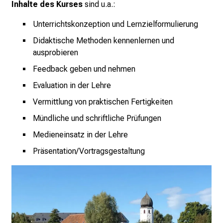
Inhalte des Kurses
sind u.a.:
k
e
Unterrichtskonzeption und Lernzielformulierung
i
Didaktische Methoden kennenlernen und
n
ausprobieren
d
Feedback geben und nehmen
e
n
Evaluation in der Lehre
a
Vermittlung von praktischen Fertigkeiten
n
Mündliche und schriftliche Prüfungen
s
p
Medieneinsatz in der Lehre
r
Präsentation/Vortragsgestaltung
u
c
h
s
v
o