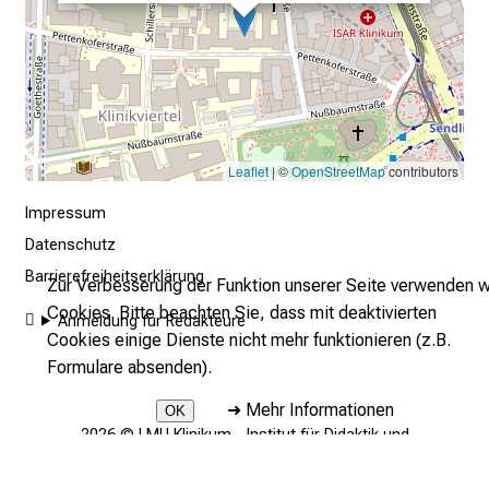
e
n
t
d
e
c
k
Leaflet
| ©
OpenStreetMap
contributors
e
Impressum
n
Datenschutz
S
i
Barrierefreiheitserklärung
Zur Verbesserung der Funktion unserer Seite verwenden w
e
Cookies. Bitte beachten Sie, dass mit deaktivierten
Anmeldung für Redakteure
v
Cookies einige Dienste nicht mehr funktionieren (z.B.
i
Formulare absenden).
e
➜
Mehr Informationen
l
OK
2026 © LMU Klinikum - Institut für Didaktik und
f
Ausbildungsforschung in der Medizin (DAM)
ä