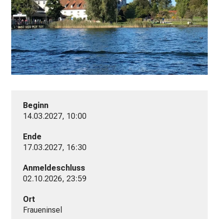
l
l
e
n
u
n
d
g
Beginn
a
14.03.2027, 10:00
n
z
Ende
h
17.03.2027, 16:30
e
Anmeldeschluss
i
02.10.2026, 23:59
t
l
Ort
i
Fraueninsel
c