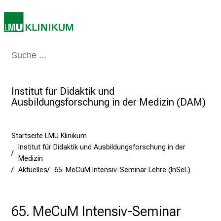
r
P
f
l
Medizin & Pflege
Patienten & Besucher
Forschung
Lehre
Das Kli
e
g
e
Institut für Didaktik und
a
Ausbildungsforschung in der Medizin (DAM)
m
L
M
Startseite LMU Klinikum
U
Institut für Didaktik und Ausbildungsforschung in der
K
Medizin
l
Aktuelles
65. MeCuM Intensiv-Seminar Lehre (InSeL)
i
n
i
65. MeCuM Intensiv-Seminar
k