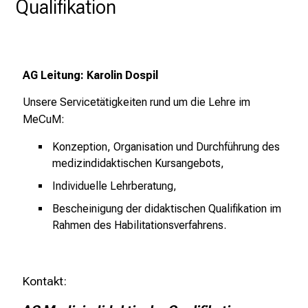
n
Qualifikation
T
a
g
v
AG Leitung: Karolin Dospil
o
Unsere Servicetätigkeiten rund um die Lehre im
l
MeCuM:
l
e
Konzeption, Organisation und Durchführung des
r
medizindidaktischen Kursangebots
,
i
Individuelle Lehrberatung,
n
s
Bescheinigung der didaktischen Qualifikation im
p
Rahmen des
Habilitationsverfahrens
.
i
r
i
Kontakt:
e