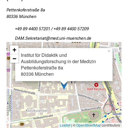
k
Pettenkoferstraße 8a
e
80336 München
n
S
+49 89 4400 57201 / +49 89 4400 57209
i
MFO Riopibgplgb
vim ful_JvfiuyziudDsmi
e
v
+
×
i
Institut für Didaktik und
−
Ausbildungsforschung in der Medizin
e
Pettenkoferstraße 8a
l
80336 München
f
ä
l
t
i
g
e
Leaflet
| ©
OpenStreetMap
contributors
K