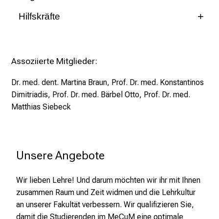
e
Ideenentwicklung für wissenschaftliche und
Vernetzung: AG Fakultätsentwicklung im
n
Hilfskräfte
klinische Karrierewege
Kompetenznetz Medizinlehre Bayern, GMA-
MeCuM Intensivseminar Lehre (InSeL)
zum Profil
a
Ausschüsse „Personal- und
Line Maethner, Milena Roeckl, Beatrice Romeo
Entwicklung von Maßnahmen zur strukturellen
Symposium „Exzellenz und Innovation in der
n
Organisationsentwicklung in der Lehre
Verbesserung der klinischen und
medizinischen Lehre“
s
(POiL)“ und „Digitalisierung - Technologie-
wissenschaftlichen Karrierewege in der
Assoziierte Mitglieder:
p
unterstütztes Lernen und Lehren“,
medizinischen Aus-, Weiter- und Fortbildung
zum Profil
r
MedizinDidaktikNetz (MDN)
Dr. med. dent. Martina Braun
,
Prof. Dr. med. Konstantinos
u
Beratung zur medizindidaktischen
Dimitriadis
,
Prof. Dr. med. Bärbel Otto
,
Prof. Dr. med.
zum Profil
c
Qualifizierung und zum Zertifikat
Matthias Siebeck
h
Medizindidaktik der bayerischen
s
Universitäten
v
o
Unsere Angebote
zum Profil
l
l
Wir lieben Lehre! Und darum möchten wir ihr mit Ihnen
e
zusammen Raum und Zeit widmen und die Lehrkultur
n
an unserer Fakultät verbessern. Wir qualifizieren Sie,
u
damit die Studierenden im MeCuM eine optimale