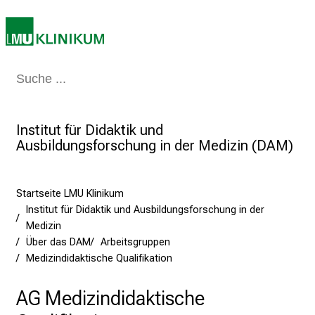
e
a
m
L
Medizin & Pflege
Patienten & Besucher
Forschung
Lehre
Das Kli
M
U
K
Institut für Didaktik und
l
Ausbildungsforschung in der Medizin (DAM)
i
n
i
Startseite LMU Klinikum
Institut für Didaktik und Ausbildungsforschung in der
k
Medizin
u
Über das DAM
Arbeitsgruppen
m
Medizindidaktische Qualifikation
–
e
AG Medizindidaktische
i