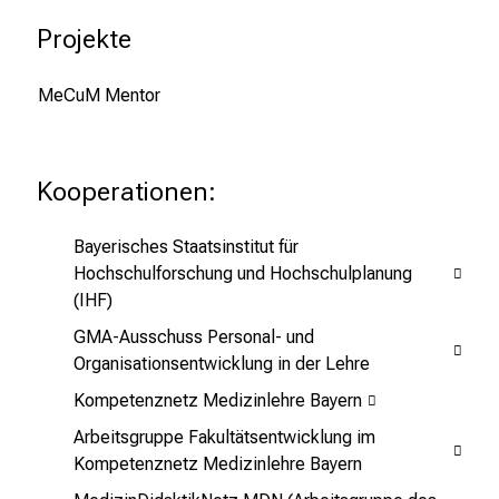
l
Projekte
e
g
e
MeCuM Mentor
a
l
l
Kooperationen:
t
a
Bayerisches Staatsinstitut für
g
Hochschulforschung und Hochschulplanung
.
(IHF)
T
GMA-Ausschuss Personal- und
r
Organisationsentwicklung in der Lehre
e
Kompetenznetz Medizinlehre Bayern
f
f
Arbeitsgruppe Fakultätsentwicklung im
e
Kompetenznetz Medizinlehre Bayern
n