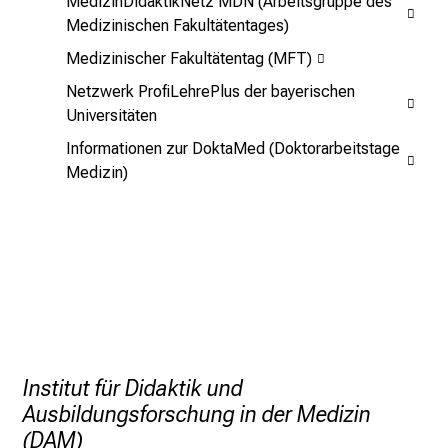
MedizinDidaktikNetz MDN (Arbeitsgruppe des
S
Medizinischen Fakultätentages)
i
Medizinischer Fakultätentag (MFT)
e
E
Netzwerk ProfiLehrePlus der bayerischen
x
Universitäten
p
Informationen zur DoktaMed (Doktorarbeitstage
e
Medizin)
r
t
e
n
,
e
n
t
Institut für Didaktik und
d
Ausbildungsforschung in der Medizin
e
(DAM)
c