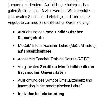
n
kompetenzorientierte Ausbildung erhalten und zu
d
guten Ärztinnen und Ärzten werden. Wir unterstützen
g
und beraten Sie in Ihrer Lehrtätigkeit durch unsere
a
Angebote zur medizindidaktischen Qualifizierung:
n
z
Ausrichtung des
medizindidaktischen
h
Kursangebots
e
MeCuM Intensivseminar Lehre (MeCuM
InSeL)
i
auf Frauenchiemsee
t
Academic Teacher Training Course (ATTC)
l
Vergabe des
Zertifikat Medizindidaktik der
i
Bayerischen Universitäten
c
h
Ausrichtung des Symposiums „Exzellenz und
e
Innovation in der medizinischen Lehre“
n
Individuelle Lehrberatung
P
f