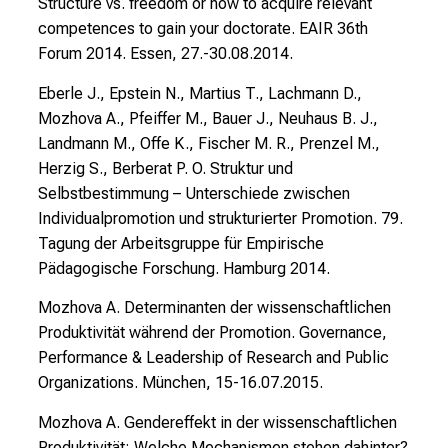
Structure vs. freedom or how to acquire relevant
e
competences to gain your doctorate. EAIR 36th
w
Forum 2014. Essen, 27.-30.08.2014.
i
s
Eberle J., Epstein N., Martius T., Lachmann D.,
s
Mozhova A., Pfeiffer M., Bauer J., Neuhaus B. J.,
e
Landmann M., Offe K., Fischer M. R., Prenzel M.,
n
Herzig S., Berberat P. O. Struktur und
s
Selbstbestimmung – Unterschiede zwischen
c
Individualpromotion und strukturierter Promotion. 79.
h
Tagung der Arbeitsgruppe für Empirische
a
Pädagogische Forschung. Hamburg 2014.
f
Mozhova A. Determinanten der wissenschaftlichen
t
Produktivität während der Promotion. Governance,
b
Performance & Leadership of Research and Public
e
Organizations. München, 15-16.07.2015.
g
e
Mozhova A. Gendereffekt in der wissenschaftlichen
i
Produktivität: Welche Mechanismen stehen dahinter?