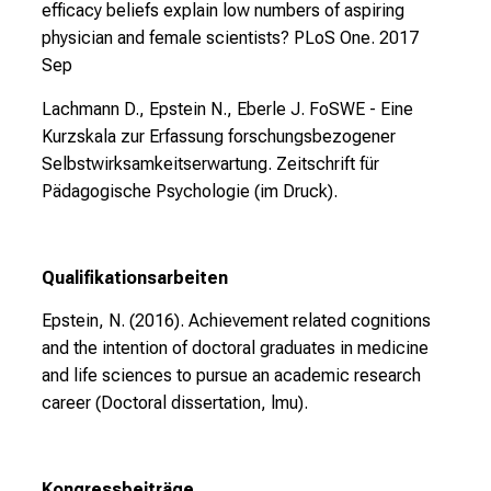
b
efficacy beliefs explain low numbers of aspiring
i
physician and female scientists?
PLoS One. 2017
l
Sep
d
Lachmann D., Epstein N., Eberle J. FoSWE - Eine
u
Kurzskala zur Erfassung forschungsbezogener
n
Selbstwirksamkeitserwartung. Zeitschrift für
g
Pädagogische Psychologie (im Druck).
e
n
.
Qualifikationsarbeiten
K
o
Epstein, N. (2016). Achievement related cognitions
m
and the intention of doctoral graduates in medicine
m
and life sciences to pursue an academic research
e
career (Doctoral dissertation, lmu).
n
S
i
Kongressbeiträge