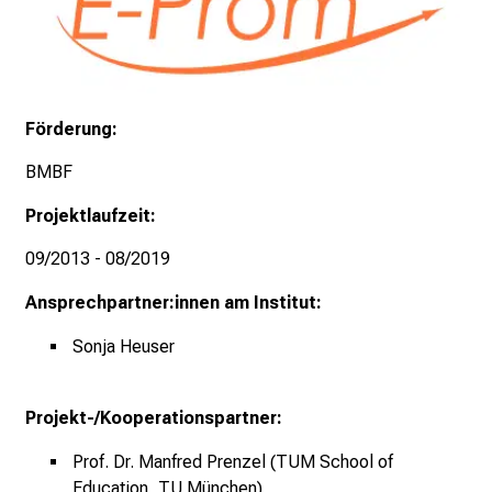
c
h
a
n
Förderung:
c
e
BMBF
n
Projektlaufzeit:
u
n
09/2013 - 08/2019
d
e
Ansprechpartner:innen am Institut:
r
Sonja Heuser
h
a
l
Projekt-/Kooperationspartner:
t
Prof. Dr. Manfred Prenzel (TUM School of
e
Education, TU München)