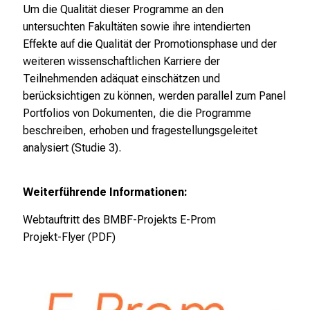
Um die Qualität dieser Programme an den
i
untersuchten Fakultäten sowie ihre intendierten
e
Effekte auf die Qualität der Promotionsphase und der
l
weiteren wissenschaftlichen Karriere der
f
Teilnehmenden adäquat einschätzen und
ä
berücksichtigen zu können, werden parallel zum Panel
l
Portfolios von Dokumenten, die die Programme
t
beschreiben, erhoben und fragestellungsgeleitet
i
analysiert (Studie 3).
g
e
K
Weiterführende Informationen:
a
Webtauftritt des BMBF-Projekts E-Prom
r
Projekt-Flyer (PDF)
r
i
e
r
e