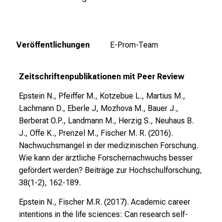
b
Befragtenbericht_E-Prom 2015
i
l
d
Veröffentlichungen
E-Prom-Team
u
n
Zeitschriftenpublikationen mit Peer Review
g
e
Epstein N., Pfeiffer M., Kotzebue L., Martius M.,
n
Lachmann D., Eberle J, Mozhova M., Bauer J.,
u
Berberat O.P., Landmann M., Herzig S., Neuhaus B.
n
J., Offe K., Prenzel M., Fischer M. R. (2016).
d
Nachwuchsmangel in der medizinischen Forschung.
W
Wie kann der ärztliche Forschernachwuchs besser
e
gefördert werden? Beiträge zur Hochschulforschung,
i
38(1-2), 162-189.
t
e
Epstein N., Fischer M.R. (2017).
Academic career
r
intentions in the life sciences: Can research self-