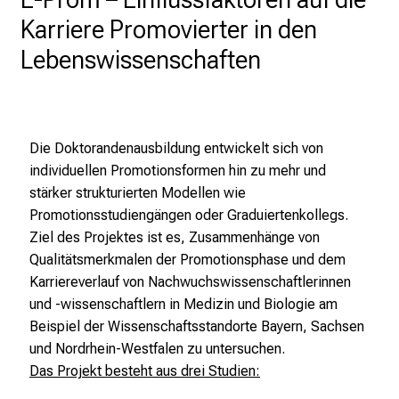
t
Karriere Promovierter in den
a
Lebenswissenschaften
g
.
T
r
Die Doktorandenausbildung entwickelt sich von
e
individuellen Promotionsformen hin zu mehr und
f
stärker strukturierten Modellen wie
f
Promotionsstudiengängen oder Graduiertenkollegs.
e
Ziel des Projektes ist es, Zusammenhänge von
n
Qualitätsmerkmalen der Promotionsphase und dem
S
Karriereverlauf von Nachwuchswissenschaftlerinnen
i
und -wissenschaftlern in Medizin und Biologie am
e
Beispiel der Wissenschaftsstandorte Bayern, Sachsen
E
und Nordrhein-Westfalen zu untersuchen.
x
Das Projekt besteht aus drei Studien:
p
e