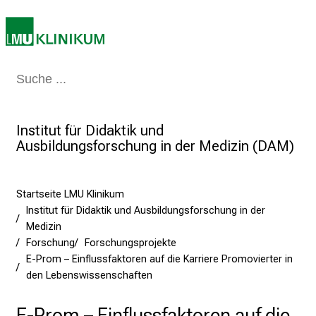
e
i
t
l
Medizin & Pflege
Patienten & Besucher
Forschung
Lehre
Das Kli
i
c
h
Institut für Didaktik und
e
Ausbildungsforschung in der Medizin (DAM)
n
P
f
Startseite LMU Klinikum
l
Institut für Didaktik und Ausbildungsforschung in der
e
Medizin
g
Forschung
Forschungsprojekte
e
E-Prom – Einflussfaktoren auf die Karriere Promovierter in
a
den Lebenswissenschaften
l
E-Prom – Einflussfaktoren auf die
l