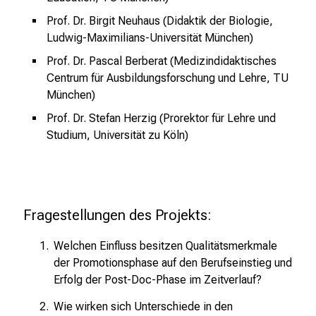
n
S
Prof. Dr. Birgit Neuhaus (Didaktik der Biologie,
i
Ludwig-Maximilians-Universität München)
e
Prof. Dr. Pascal Berberat (Medizindidaktisches
s
Centrum für Ausbildungsforschung und Lehre, TU
p
München)
a
Prof. Dr. Stefan Herzig (Prorektor für Lehre und
n
Studium, Universität zu Köln)
n
e
n
d
e
Fragestellungen des Projekts:
I
Welchen Einfluss besitzen Qualitätsmerkmale
n
der Promotionsphase auf den Berufseinstieg und
f
Erfolg der Post-Doc-Phase im Zeitverlauf?
o
r
Wie wirken sich Unterschiede in den