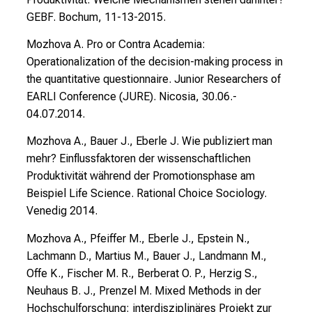
s
GEBF. Bochum, 11-13-2015.
t
Mozhova A. Pro or Contra Academia:
e
Operationalization of the decision-making process in
r
the quantitative questionnaire. Junior Researchers of
n
EARLI Conference (JURE). Nicosia, 30.06.-
–
04.07.2014.
g
a
Mozhova A., Bauer J., Eberle J. Wie publiziert man
n
mehr? Einflussfaktoren der wissenschaftlichen
z
Produktivität während der Promotionsphase am
u
Beispiel Life Science. Rational Choice Sociology.
n
Venedig 2014.
v
Mozhova A., Pfeiffer M., Eberle J., Epstein N.,
e
Lachmann D., Martius M., Bauer J., Landmann M.,
r
Offe K., Fischer M. R., Berberat O. P., Herzig S.,
b
Neuhaus B. J., Prenzel M. Mixed Methods in der
i
Hochschulforschung: interdisziplinäres Projekt zur
n