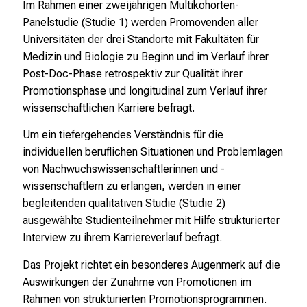
Im Rahmen einer zweijährigen Multikohorten-
r
Panelstudie (Studie 1) werden Promovenden aller
t
Universitäten der drei Standorte mit Fakultäten für
e
Medizin und Biologie zu Beginn und im Verlauf ihrer
n
Post-Doc-Phase retrospektiv zur Qualität ihrer
,
Promotionsphase und longitudinal zum Verlauf ihrer
e
wissenschaftlichen Karriere befragt.
n
t
Um ein tiefergehendes Verständnis für die
d
individuellen beruflichen Situationen und Problemlagen
e
von Nachwuchswissenschaftlerinnen und -
c
wissenschaftlern zu erlangen, werden in einer
k
begleitenden qualitativen Studie (Studie 2)
e
ausgewählte Studienteilnehmer mit Hilfe strukturierter
n
Interview zu ihrem Karriereverlauf befragt.
S
Das Projekt richtet ein besonderes Augenmerk auf die
i
Auswirkungen der Zunahme von Promotionen im
e
Rahmen von strukturierten Promotionsprogrammen.
v