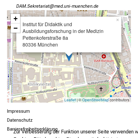
MFO-Riopibgplgb
vimD-fulrvnfiuyznSiusmi
u
n
+
×
g
Institut für Didaktik und
−
.
Ausbildungsforschung in der Medizin
Pettenkoferstraße 8a
80336 München
mehr Informationen
Schließen
Leaflet
| ©
OpenStreetMap
contributors
Impressum
Datenschutz
Barrierefreiheitserklärung
Zur Verbesserung der Funktion unserer Seite verwenden w