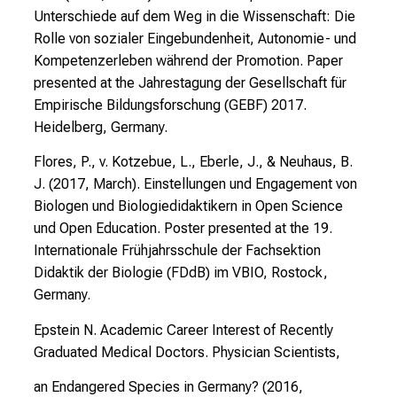
e
Unterschiede auf dem Weg in die Wissenschaft: Die
s
Rolle von sozialer Eingebundenheit, Autonomie- und
i
Kompetenzerleben während der Promotion. Paper
c
presented at the Jahrestagung der Gesellschaft für
h
Empirische Bildungsforschung (GEBF) 2017.
m
Heidelberg, Germany.
i
Flores, P., v. Kotzebue, L., Eberle, J., & Neuhaus, B.
t
J. (2017, March). Einstellungen und Engagement von
K
Biologen und Biologiedidaktikern in Open Science
o
und Open Education. Poster presented at the 19.
l
Internationale Frühjahrsschule der Fachsektion
l
Didaktik der Biologie (FDdB) im VBIO, Rostock,
e
Germany.
g
e
Epstein N. Academic Career Interest of Recently
n
Graduated Medical Doctors. Physician Scientists,
a
u
an Endangered Species in Germany? (2016,