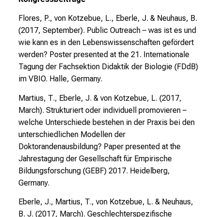
e
v
Flores, P., von Kotzebue, L., Eberle, J. & Neuhaus, B.
o
(2017, September). Public Outreach – was ist es und
r
wie kann es in den Lebenswissenschaften gefördert
b
werden? Poster presented at the 21. Internationale
e
Tagung der Fachsektion Didaktik der Biologie (FDdB)
i
im VBIO. Halle, Germany.
,
Martius, T., Eberle, J. & von Kotzebue, L. (2017,
t
March). Strukturiert oder individuell promovieren –
a
welche Unterschiede bestehen in der Praxis bei den
u
unterschiedlichen Modellen der
s
Doktorandenausbildung? Paper presented at the
c
Jahrestagung der Gesellschaft für Empirische
h
Bildungsforschung (GEBF) 2017. Heidelberg,
e
Germany.
n
S
Eberle, J., Martius, T., von Kotzebue, L. & Neuhaus,
i
B. J. (2017, March). Geschlechterspezifische