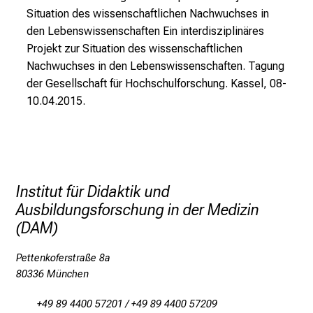
Situation des wissenschaftlichen Nachwuchses in
d
den Lebenswissenschaften Ein interdisziplinäres
l
Projekt zur Situation des wissenschaftlichen
i
Nachwuchses in den Lebenswissenschaften. Tagung
c
der Gesellschaft für Hochschulforschung. Kassel, 08-
h
10.04.2015.
u
n
d
o
h
n
Institut für Didaktik und
e
Ausbildungsforschung in der Medizin
A
(DAM)
n
Pettenkoferstraße 8a
m
80336 München
e
l
+49 89 4400 57201 / +49 89 4400 57209
d