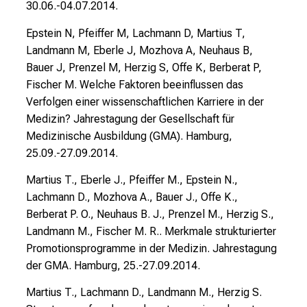
30.06.-04.07.2014.
o
n
Epstein N, Pfeiffer M, Lachmann D, Martius T,
d
Landmann M, Eberle J, Mozhova A, Neuhaus B,
e
Bauer J, Prenzel M, Herzig S, Offe K, Berberat P,
r
Fischer M. Welche Faktoren beeinflussen das
g
Verfolgen einer wissenschaftlichen Karriere in der
e
Medizin? Jahrestagung der Gesellschaft für
l
Medizinische Ausbildung (GMA). Hamburg,
e
25.09.-27.09.2014.
b
Martius T., Eberle J., Pfeiffer M., Epstein N.,
t
Lachmann D., Mozhova A., Bauer J., Offe K.,
e
Berberat P. O., Neuhaus B. J., Prenzel M., Herzig S.,
n
Landmann M., Fischer M. R.. Merkmale strukturierter
P
Promotionsprogramme in der Medizin. Jahrestagung
f
der GMA. Hamburg, 25.-27.09.2014.
l
e
Martius T., Lachmann D., Landmann M., Herzig S.
g