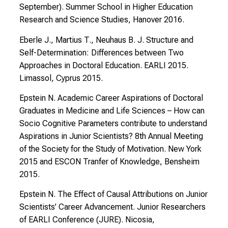
s
September). Summer School in Higher Education
u
Research and Science Studies, Hanover 2016.
n
Eberle J., Martius T., Neuhaus B. J. Structure and
d
Self-Determination: Differences between Two
l
Approaches in Doctoral Education. EARLI 2015.
a
Limassol, Cyprus 2015.
s
s
Epstein N. Academic Career Aspirations of Doctoral
e
Graduates in Medicine and Life Sciences – How can
n
Socio Cognitive Parameters contribute to understand
S
Aspirations in Junior Scientists? 8th Annual Meeting
i
of the Society for the Study of Motivation. New York
e
2015 and ESCON Tranfer of Knowledge, Bensheim
s
2015.
i
Epstein N. The Effect of Causal Attributions on Junior
c
Scientists’ Career Advancement. Junior Researchers
h
of EARLI Conference (JURE). Nicosia,
v