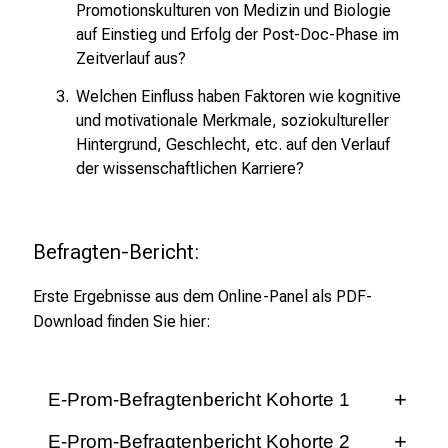
m
Promotionskulturen von Medizin und Biologie
a
auf Einstieg und Erfolg der Post-Doc-Phase im
t
Zeitverlauf aus?
i
Welchen Einfluss haben Faktoren wie kognitive
o
und motivationale Merkmale, soziokultureller
n
Hintergrund, Geschlecht, etc. auf den Verlauf
e
der wissenschaftlichen Karriere?
n
z
u
Befragten-Bericht:
J
o
Erste Ergebnisse aus dem Online-Panel als PDF-
b
Download finden Sie hier:
s
,
A
E-Prom-Befragtenbericht Kohorte 1
u
s
Befragtenbericht_E-Prom 2015
E-Prom-Befragtenbericht Kohorte 2