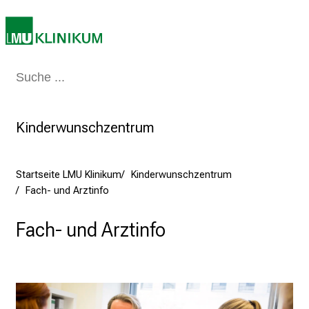
i
e
a
m
Medizin & Pflege
Patienten & Besucher
Forschung
Lehre
Das Kli
2
7
.
Kinderwunschzentrum
J
u
n
Startseite LMU Klinikum
Kinderwunschzentrum
i
Fach- und Arztinfo
2
0
Fach- und Arztinfo
2
5
d
e
n