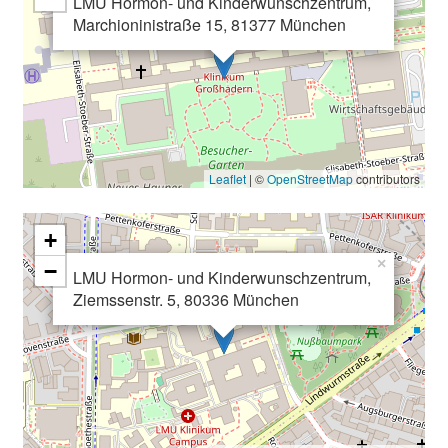
LMU Hormon- und Kinderwunschzentrum,
n
Marchioninistraße 15, 81377 München
T
a
g
v
o
l
Leaflet
| ©
OpenStreetMap
contributors
l
e
+
r
×
−
i
LMU Hormon- und Kinderwunschzentrum,
n
Ziemssenstr. 5, 80336 München
s
p
i
r
i
e