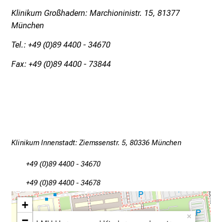
g
Klinikum Großhadern: Marchioninistr. 15, 81377
e
München
a
Tel.: +49 (0)89 4400 - 34670
m
L
Fax: +49 (0)89 4400 - 73844
M
U
K
l
i
n
Klinikum Innenstadt: Ziemssenstr. 5, 80336 München
i
k
+49 (0)89 4400 - 34670
u
m
+49 (0)89 4400 - 34678
–
+
e
×
−
i