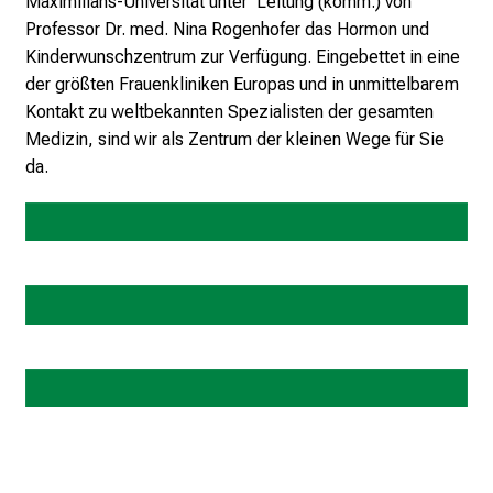
Maximilians-Universität unter Leitung (komm.) von
r
Professor Dr. med. Nina Rogenhofer das Hormon und
r
Kinderwunschzentrum zur Verfügung. Eingebettet in eine
i
der größten Frauenkliniken Europas und in unmittelbarem
e
Kontakt zu weltbekannten Spezialisten der gesamten
r
Medizin, sind wir als Zentrum der kleinen Wege für Sie
e
da.
t
a
g
Team
d
e
r
Kooperationspartner
P
f
l
Kontakt
e
g
e