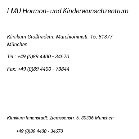
a
LMU Hormon- und Kinderwunschzentrum
m
L
M
Klinikum Großhadern: Marchioninistr. 15, 81377
U
München
K
l
Tel.: +49 (0)89 4400 - 34670
i
Fax: +49 (0)89 4400 - 73844
n
i
k
u
m
–
e
Klinikum Innenstadt: Ziemssenstr. 5, 80336 München
i
n
+49 (0)89 4400 - 34670