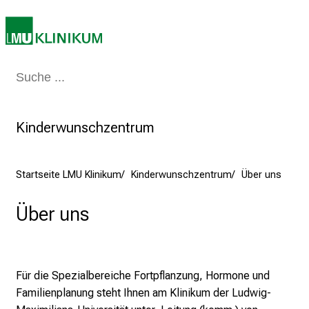
a
m
2
7
Medizin & Pflege
Patienten & Besucher
Forschung
Lehre
Das Kli
.
J
u
Kinderwunschzentrum
n
i
2
Startseite LMU Klinikum
Kinderwunschzentrum
Über uns
0
2
Über uns
5
d
e
n
Für die Spezialbereiche Fortpflanzung, Hormone und
K
Familienplanung steht Ihnen am Klinikum der Ludwig-
a