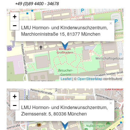
T
+49 (0)89 4400 - 34678
a
g
+
v
×
−
LMU Hormon- und Kinderwunschzentrum,
o
Marchioninistraße 15, 81377 München
l
l
e
r
i
n
Leaflet
| ©
OpenStreetMap
contributors
s
p
i
+
r
×
−
LMU Hormon- und Kinderwunschzentrum,
i
Ziemssenstr. 5, 80336 München
e
r