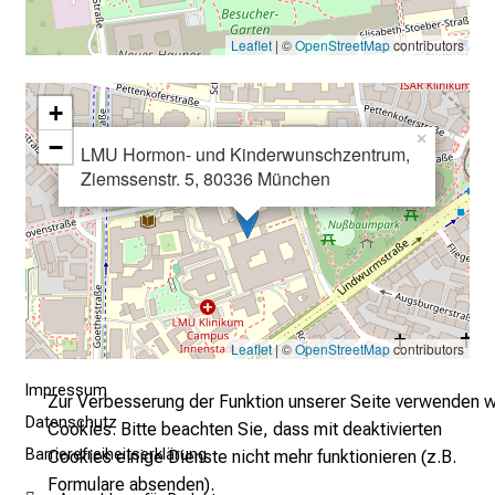
–
e
Leaflet
| ©
OpenStreetMap
contributors
i
n
+
T
×
−
LMU Hormon- und Kinderwunschzentrum,
a
Ziemssenstr. 5, 80336 München
g
v
o
l
l
e
r
Leaflet
| ©
OpenStreetMap
contributors
i
Impressum
Zur Verbesserung der Funktion unserer Seite verwenden w
n
Datenschutz
Cookies. Bitte beachten Sie, dass mit deaktivierten
s
Barrierefreiheitserklärung
Cookies einige Dienste nicht mehr funktionieren (z.B.
p
Formulare absenden).
i