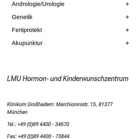
Andrologie/Urologie
d
e
Urologische Klinik Großhadern
Genetik
n
Tel.: 089/4400-73530
K
Institut für Humangenetik der LMU
Fertiprotekt
a
Goethestr. 29
Fertiprotekt Netzwerk e.V.
r
Akupunktur
80336 München
r
Homepage
Wir verweisen sie gerne an entsprechende
Tel.: 089/4400-53683
i
Kooperationspartner.
Email:
Humangenetik@med.uni-muenchen.de
e
r
LMU Hormon- und Kinderwunschzentrum
e
t
a
Klinikum Großhadern: Marchioninistr. 15, 81377
g
München
d
e
Tel.: +49 (0)89 4400 - 34670
r
P
Fax: +49 (0)89 4400 - 73844