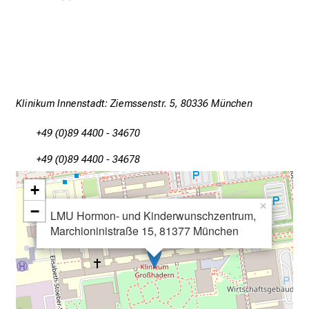
f
l
e
g
e
a
Klinikum Innenstadt: Ziemssenstr. 5, 80336 München
m
L
+49 (0)89 4400 - 34670
M
+49 (0)89 4400 - 34678
U
K
+
l
×
−
LMU Hormon- und Kinderwunschzentrum,
i
Marchioninistraße 15, 81377 München
n
i
k
u
m