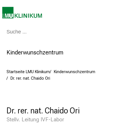
m
2
7
.
J
Medizin & Pflege
Patienten & Besucher
Forschung
Lehre
Das Kli
u
n
i
Kinderwunschzentrum
2
0
2
Startseite LMU Klinikum
Kinderwunschzentrum
5
Dr. rer. nat. Chaido Ori
d
e
n
K
Dr. rer. nat. Chaido Ori
a
Stellv. Leitung IVF-Labor
r