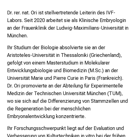
r
i
Dr. rer. nat. Ori ist stellvertretende Leiterin des IVF-
e
Labors. Seit 2020 arbeitet sie als Klinische Embryologin
r
an der Frauenklinik der Ludwig-Maximilians-Universität in
e
München.
t
a
Ihr Studium der Biologie absolvierte sie an der
g
Aristoteles-Universität in Thessaloniki (Griechenland),
d
gefolgt von einem Masterstudium in Molekularer
e
Entwicklungsbiologie und Biomedizin (M.Sc.) an der
r
Universität Marie und Pierre Curie in Paris (Frankreich).
P
Dr. Ori promovierte an der Abteilung für Experimentelle
f
Medizin der Technischen Universität München (TUM),
l
wo sie sich auf die Differenzierung von Stammzellen und
e
die Regeneration bei der menschlichen
g
Embryonalentwicklung konzentrierte.
e
Ihr Forschungsschwerpunkt liegt auf der Evaluation und
a
Verbesserung von Kulturtechniken in vitro bei der frühen