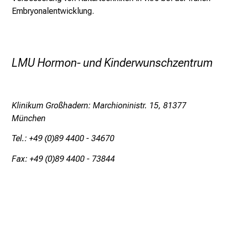
m
Embryonalentwicklung.
L
M
U
K
LMU Hormon- und Kinderwunschzentrum
l
i
n
i
Klinikum Großhadern: Marchioninistr. 15, 81377
k
München
u
Tel.: +49 (0)89 4400 - 34670
m
–
Fax: +49 (0)89 4400 - 73844
e
i
n
T
a