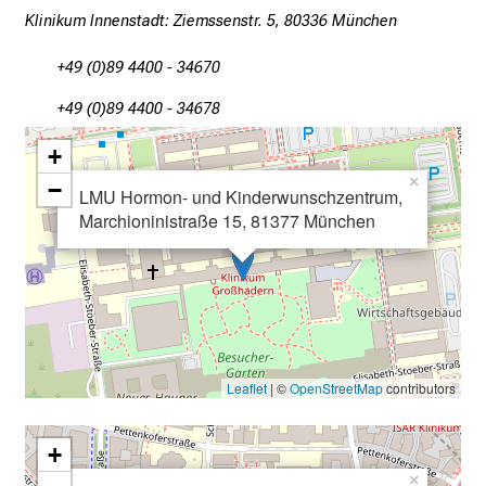
g
Klinikum Innenstadt: Ziemssenstr. 5, 80336 München
v
o
+49 (0)89 4400 - 34670
l
+49 (0)89 4400 - 34678
l
e
+
r
×
−
LMU Hormon- und Kinderwunschzentrum,
i
Marchioninistraße 15, 81377 München
n
s
p
i
r
i
e
Leaflet
| ©
OpenStreetMap
contributors
r
e
+
n
×