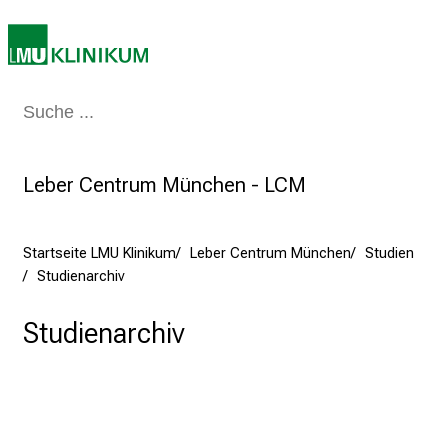
n
z
:
E
Medizin & Pflege
Patienten & Besucher
Forschung
Lehre
Das Kli
r
l
e
Leber Centrum München - LCM
b
e
n
Startseite LMU Klinikum
Leber Centrum München
Studien
S
Studienarchiv
i
e
Studienarchiv
a
m
2
7
.