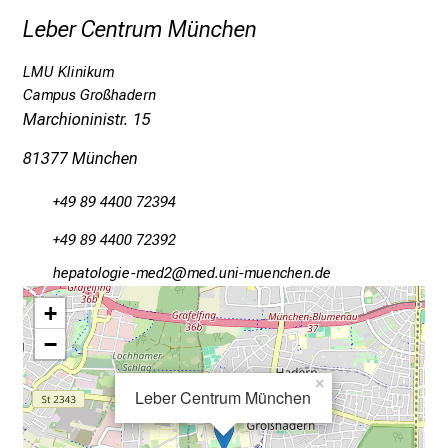
m
Leber Centrum München
e
n
LMU Klinikum
S
Campus Großhadern
i
Marchioninistr. 15
e
81377 München
v
o
+49 89 4400 72394
r
b
+49 89 4400 72392
e
ziögbaüäüxdlirvim1S
vimsfulhvfiuyziSutmi
i
,
+
t
−
a
u
×
Leber Centrum München
s
c