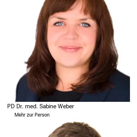
s
,
A
u
s
b
i
l
d
u
n
g
e
n
PD Dr. med. Sabine Weber
u
Mehr zur Person
n
d
W