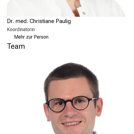
e
E
Dr. med. Christiane Paulig
x
p
Koordinatorin
e
Mehr zur Person
r
Team
t
e
n
,
e
n
t
d
e
c
k
e