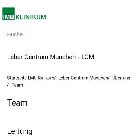
n
d
e
r
E
Medizin & Pflege
Patienten & Besucher
Forschung
Lehre
Das Kli
i
n
Leber Centrum München - LCM
b
l
i
Startseite LMU Klinikum
Leber Centrum München
Über uns
c
Team
k
e
Team
i
n
d
e
Leitung
n