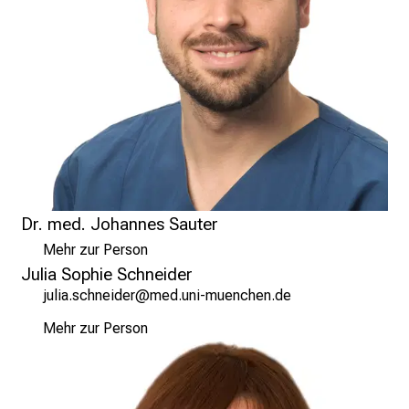
I
n
f
o
r
m
a
t
i
o
Dr. med. Johannes Sauter
n
Mehr zur Person
e
Julia Sophie Schneider
n
kfälgscyzuilmip
vim-ful_vfiuyziuS-mi
z
u
Mehr zur Person
J
o
b