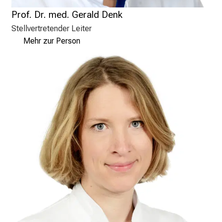
g
Prof. Dr. med. Gerald Denk
e
Stellvertretender Leiter
a
Mehr zur Person
l
l
t
a
g
.
T
r
e
f
f
e
n
S
i