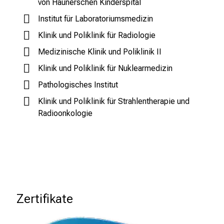
von Haunerschen Kinderspital
i
Institut für Laboratoriumsmedizin
e
l
Klinik und Poliklinik für Radiologie
f
Medizinische Klinik und Poliklinik II
ä
Klinik und Poliklinik für Nuklearmedizin
l
t
Pathologisches Institut
i
Klinik und Poliklinik für Strahlentherapie und
g
Radioonkologie
e
K
a
r
r
i
Zertifikate
e
r
e