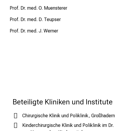
r
Prof. Dr. med. O. Muensterer
t
e
Prof. Dr. med. D. Teupser
n
Prof. Dr. med. J. Werner
,
e
n
t
d
e
c
k
e
n
Beteiligte Kliniken und Institute
S
i
Chirurgische Klinik und Poliklinik, Großhadern
e
Kinderchirurgische Klinik und Poliklinik im Dr.
v