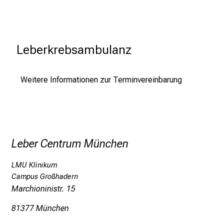
a
t
i
Leberkrebsambulanz
o
n
e
Weitere Informationen zur Terminvereinbarung
n
z
u
J
o
Leber Centrum München
b
s
LMU Klinikum
,
Campus Großhadern
A
Marchioninistr. 15
u
81377 München
s