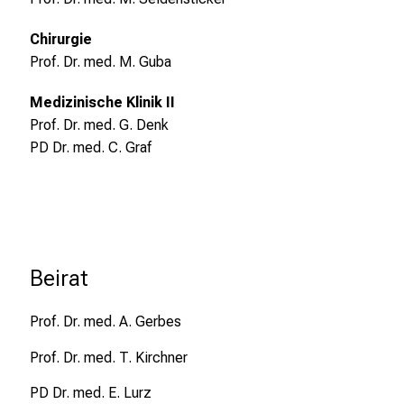
t
a
Chirurgie
g
Prof. Dr. med. M. Guba
.
Medizinische Klinik II
T
Prof. Dr. med. G. Denk
r
PD Dr. med. C. Graf
e
f
f
e
n
S
Beirat
i
e
Prof. Dr. med. A. Gerbes
E
x
Prof. Dr. med. T. Kirchner
p
PD Dr. med. E. Lurz
e