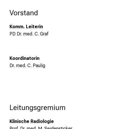
e
i
Vorstand
t
l
Komm. Leiterin
i
PD Dr. med. C. Graf
c
h
e
Koordinatorin
n
Dr. med. C. Paulig
P
f
l
e
g
e
Leitungsgremium
a
l
Klinische Radiologie
l
Prof. Dr. med. M. Seidensticker