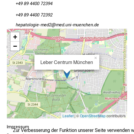
b
+49 89 4400 72394
i
l
+49 89 4400 72392
d
ziögbüäüxlirvim1
vim fulhvfiuyziusmi
u
+
n
g
−
e
×
n
Leber Centrum München
u
n
d
W
e
i
t
Leaflet
| ©
OpenStreetMap
contributors
e
r
Impressum
Zur Verbesserung der Funktion unserer Seite verwenden w