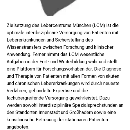
u
c
h
s
Zielsetzung des Lebercentrums München (LCM) ist die
v
optimale interdisziplinäre Versorgung von Patienten mit
o
Lebererkrankungen und Sicherstellung des
l
Wissenstransfers zwischen Forschung und klinischer
l
Anwendung. Ferner nimmt das LCM wesentliche
e
Aufgaben in der Fort- und Weiterbildung wahr und stellt
n
eine Plattform für Forschungsvorhaben dar. Die Diagnose
u
und Therapie von Patienten mit allen Formen von akuten
n
und chronischen Lebererkrankungen wird durch neueste
d
Verfahren, gebündelte Expertise und die
g
fachübergreifende Versorgung gewährleistet. Dazu
a
werden sowohl interdisziplinäre Spezialsprechstunden an
n
den Standorten Innenstadt und Großhadern sowie eine
z
konsiliarische Betreuung der stationären Patienten
h
angeboten.