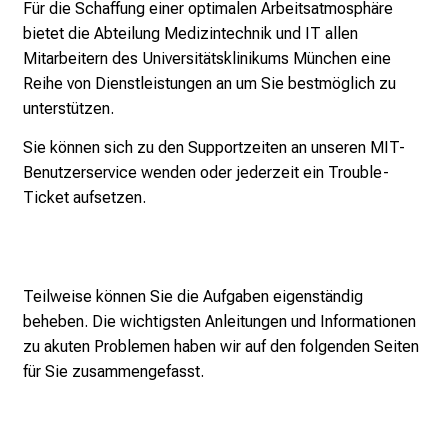
Für die Schaffung einer optimalen Arbeitsatmosphäre
a
bietet die Abteilung Medizintechnik und IT allen
r
Mitarbeitern des Universitätsklinikums München eine
r
Reihe von Dienstleistungen an um Sie bestmöglich zu
i
unterstützen.
e
r
Sie können sich zu den
Supportzeiten
an unseren
MIT-
e
Benutzerservice
wenden oder jederzeit ein Trouble-
t
Ticket aufsetzen.
a
g
d
e
Teilweise können Sie die Aufgaben eigenständig
r
beheben. Die wichtigsten Anleitungen und Informationen
P
zu akuten Problemen haben wir auf den folgenden Seiten
f
für Sie zusammengefasst.
l
e
g