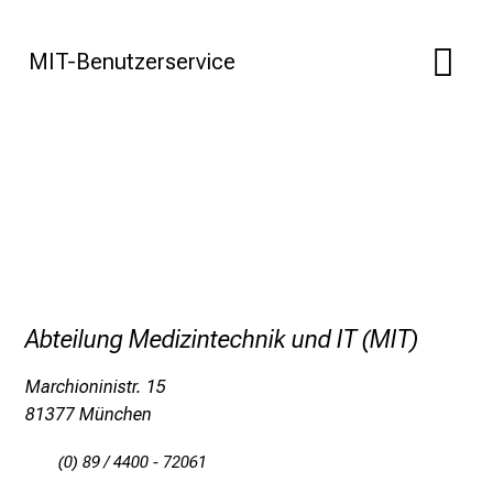
e
a
MIT-Benutzerservice
m
L
M
U
K
l
i
n
i
k
Abteilung Medizintechnik und IT (MIT)
u
m
Marchioninistr. 15
–
81377 München
e
i
(0) 89 / 4400 - 72061
n