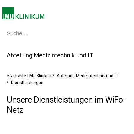
e
a
m
2
7
Medizin & Pflege
Patienten & Besucher
Forschung
Lehre
Das Kli
.
J
Abteilung Medizintechnik und IT
u
n
i
Startseite LMU Klinikum
Abteilung Medizintechnik und IT
2
Dienstleistungen
0
2
Unsere Dienstleistungen im WiFo-
5
Netz
d
e
n
K