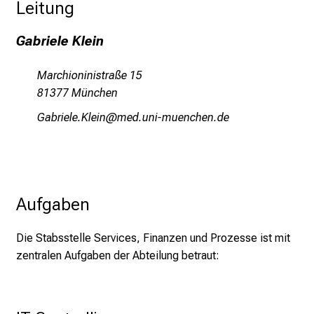
Leitung
i
n
Gabriele Klein
T
a
Marchioninistraße 15
g
81377 München
v
o
Xgjpliäi-ÜYäidlu
vimeafulrvfiuyziudsmi
l
l
e
r
Aufgaben
i
n
s
Die Stabsstelle Services, Finanzen und Prozesse ist mit
p
zentralen Aufgaben der Abteilung betraut:
i
r
i