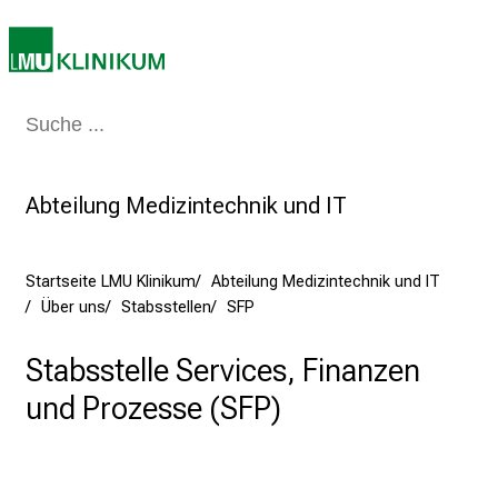
e
g
e
a
m
Medizin & Pflege
Patienten & Besucher
Forschung
Lehre
Das Kli
L
M
Abteilung Medizintechnik und IT
U
K
l
Startseite LMU Klinikum
Abteilung Medizintechnik und IT
i
Über uns
Stabsstellen
SFP
n
i
Stabsstelle Services, Finanzen
k
und Prozesse (SFP)
u
m
–
e