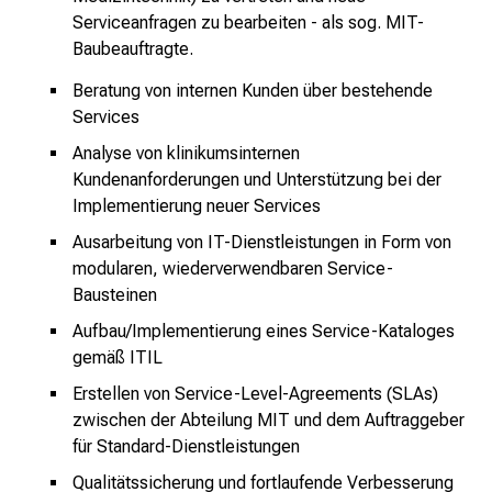
d
Serviceanfragen zu bearbeiten - als sog. MIT-
e
Baubeauftragte.
n
Beratung von internen Kunden über bestehende
a
Services
n
Analyse von klinikumsinternen
s
Kundenanforderungen und Unterstützung bei der
p
Implementierung neuer Services
r
u
Ausarbeitung von IT-Dienstleistungen in Form von
c
modularen, wiederverwendbaren Service-
h
Bausteinen
s
Aufbau/Implementierung eines Service-Kataloges
v
gemäß ITIL
o
Erstellen von Service-Level-Agreements (SLAs)
l
zwischen der Abteilung MIT und dem Auftraggeber
l
für Standard-Dienstleistungen
e
Qualitätssicherung und fortlaufende Verbesserung
n