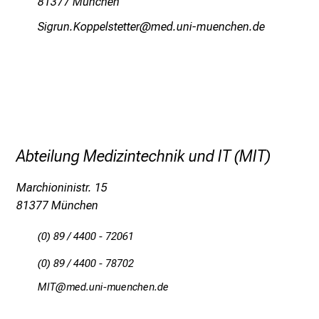
81377 München
n
RlxpfueÜüööiäcbibbip
vimeful;#vfiuyziu-mi
S
i
e
E
x
p
e
Abteilung Medizintechnik und IT (MIT)
r
t
Marchioninistr. 15
e
81377 München
n
,
(0) 89 / 4400 - 72061
e
(0) 89 / 4400 - 78702
n
t
OEYK
viWm fuDlGvfiuyziu mi
d
e