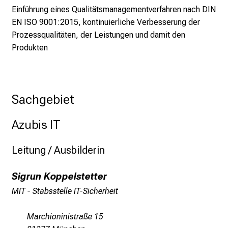
Einführung eines Qualitätsmanagementverfahren nach DIN
f
EN ISO 9001:2015, kontinuierliche Verbesserung der
l
Prozessqualitäten, der Leistungen und damit den
e
Produkten
g
e
a
l
Sachgebiet
l
t
Azubis IT
a
g
Leitung / Ausbilderin
.
T
Sigrun Koppelstetter
r
e
MIT­ - Stabsstelle IT-Sicherheit
f
f
Marchioninistraße 15
e