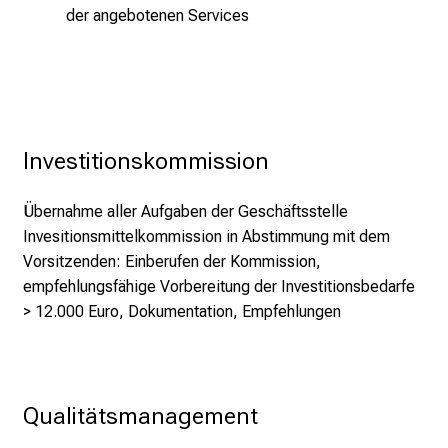
der angebotenen Services
u
n
d
g
a
n
Investitionskommission
z
h
Übernahme aller Aufgaben der Geschäftsstelle
e
Invesitionsmittelkommission in Abstimmung mit dem
i
Vorsitzenden: Einberufen der Kommission,
t
empfehlungsfähige Vorbereitung der Investitionsbedarfe
l
> 12.000 Euro, Dokumentation, Empfehlungen
i
c
h
e
Qualitätsmanagement
n
P