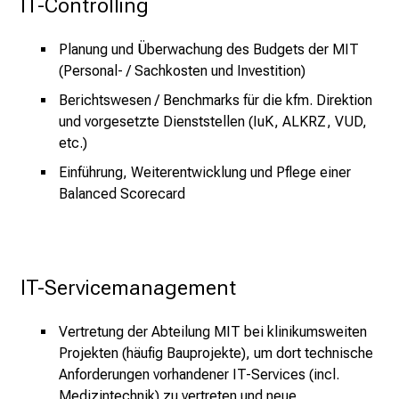
IT-Controlling
e
r
Planung und Überwachung des Budgets der MIT
e
(Personal- / Sachkosten und Investition)
n
Berichtswesen / Benchmarks für die kfm. Direktion
d
und vorgesetzte Dienststellen (IuK, ALKRZ, VUD,
e
etc.)
r
E
Einführung, Weiterentwicklung und Pflege einer
i
Balanced Scorecard
n
b
l
i
IT-Servicemanagement
c
k
Vertretung der Abteilung MIT bei klinikumsweiten
e
Projekten (häufig Bauprojekte), um dort technische
i
Anforderungen vorhandener IT-Services (incl.
n
Medizintechnik) zu vertreten und neue