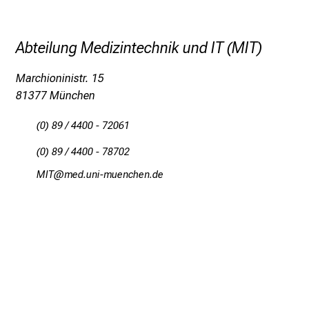
z
h
Abteilung Medizintechnik und IT (MIT)
e
i
Marchioninistr. 15
t
81377 München
l
i
(0) 89 / 4400 - 72061
c
h
(0) 89 / 4400 - 78702
e
OEK
vimefnul_vfiuyziua-mni
n
P
f
l
e
g
e
a