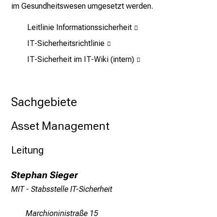
im Gesundheitswesen umgesetzt werden.
o
l
Leitlinie Informationssicherheit
l
e
IT-Sicherheitsrichtlinie
r
IT-Sicherheit im IT-Wiki (intern)
i
n
s
Sachgebiete
p
i
Asset Management
r
i
Leitung
e
r
Stephan Sieger
e
n
MIT­ - Stabsstelle IT-Sicherheit
d
e
Marchioninistraße 15