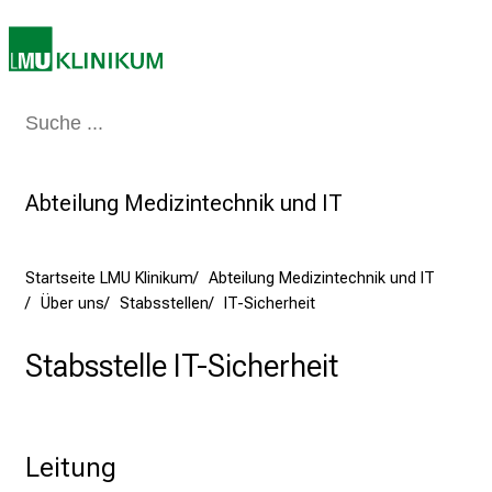
e
r
e
t
a
Medizin & Pflege
Patienten & Besucher
Forschung
Lehre
Das Kli
g
d
Abteilung Medizintechnik und IT
e
r
P
Startseite LMU Klinikum
Abteilung Medizintechnik und IT
f
Über uns
Stabsstellen
IT-Sicherheit
l
e
Stabsstelle IT-Sicherheit
g
e
a
m
Leitung
L