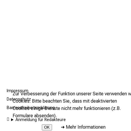
l
l
t
a
g
.
T
r
e
f
f
e
Impressum
Zur Verbesserung der Funktion unserer Seite verwenden w
n
Datenschutz
Cookies. Bitte beachten Sie, dass mit deaktivierten
S
Barrierefreiheitserklärung
Cookies einige Dienste nicht mehr funktionieren (z.B.
i
Formulare absenden).
e
Anmeldung für Redakteure
E
➜
Mehr Informationen
OK
x