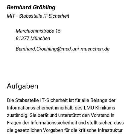
M
Bernhard Gröhling
U
MIT­ - Stabsstelle IT-Sicherheit
K
l
Marchioninistraße 15
i
81377 München
n
i
Aipuzgpm:-JXpüizälux
vimefulD#vfiuyziusmi
k
u
m
–
Aufgaben
e
i
Die Stabsstelle IT-Sicherheit ist für alle Belange der
n
Informationssicherheit innerhalb des LMU Klinikums
T
zuständig. Sie berät und unterstützt den Vorstand in
a
Fragen der Informationssicherheit und stellt sicher, dass
g
die gesetzlichen Vorgaben für die kritische Infrastruktur
v