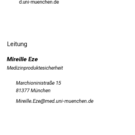
d.uni-muenchen.de
p
r
u
c
h
s
Leitung
v
o
Mireille Eze
l
Medizinproduktesicherheit
l
e
Marchioninistraße 15
n
81377 München
u
Olpilääi Nßi
vim ful_vfiuyziuemi
n
d
g
a
n