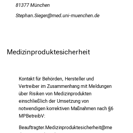
r
81377 München
E
Rbiözg,usRlixip
,vim-fulGvfiuyziu-mi
i
n
b
l
i
Medizinproduktesicherheit
c
k
e
i
Kontakt für Behörden, Hersteller und
n
Vertreiber im Zusammenhang mit Meldungen
d
über Risiken von Medizinprodukten
e
einschließlich der Umsetzung von
n
notwendigen korrektiven Maßnahmen nach §6
a
MPBetreibV:
n
Beauftragter.Medizinproduktesicherheit@me
s