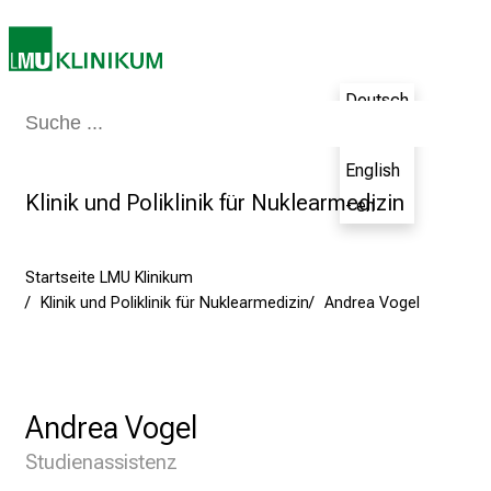
z
u
n
d
Deutsch
K
Medizin & Pflege
Patienten & Besucher
Forschung
Lehre
Das Kli
- de
o
English
m
Klinik und Poliklinik für Nuklearmedizin
p
- en
e
t
Startseite LMU Klinikum
e
Klinik und Poliklinik für Nuklearmedizin
Andrea Vogel
n
z
:
E
Andrea Vogel
r
l
Studienassistenz
e