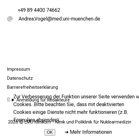
b
+49 89 4400 74662
e
Fumpig-Öü,,xiä
vimeful_vfiuy,ziu-mi
n
S
i
e
a
m
2
Impressum
7
Datenschutz
.
Barrierefreiheitserklärung
J
u
Zur Verbesserung der Funktion unserer Seite verwenden w
Anmeldung für Redakteure
n
Cookies. Bitte beachten Sie, dass mit deaktivierten
i
Cookies einige Dienste nicht mehr funktionieren (z.B.
2
Formulare absenden).
2026 © LMU Klinikum - Klinik und Poliklinik für Nuklearmedizin
0
➜
Mehr Informationen
OK
2