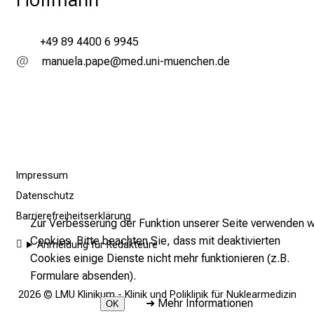
b
e
n
+49 89 4400 6 9945
S
,vgufiäg-ögöi
vim-ful_vfiuyziu mi
i
e
a
m
2
7
Impressum
.
Datenschutz
J
u
Barrierefreiheitserklärung
Zur Verbesserung der Funktion unserer Seite verwenden w
n
Cookies. Bitte beachten Sie, dass mit deaktivierten
Anmeldung für Redakteure
i
Cookies einige Dienste nicht mehr funktionieren (z.B.
2
Formulare absenden).
0
2026 © LMU Klinikum - Klinik und Poliklinik für Nuklearmedizin
2
➜
Mehr Informationen
OK