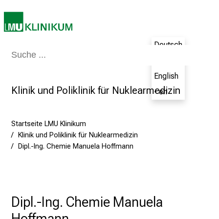
z
u
n
d
Deutsch
K
Medizin & Pflege
Patienten & Besucher
Forschung
Lehre
Das Kli
- de
o
m
English
p
Klinik und Poliklinik für Nuklearmedizin
- en
e
t
Startseite LMU Klinikum
e
Klinik und Poliklinik für Nuklearmedizin
n
Dipl.-Ing. Chemie Manuela Hoffmann
z
:
E
r
l
Dipl.-Ing. Chemie Manuela
e
Hoffmann