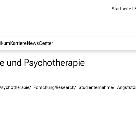
Startseite L
nikum
Karriere
NewsCenter
rie und Psychotherapie
 Psychotherapie
Forschung/Research
Studienteilnahme
Angststö