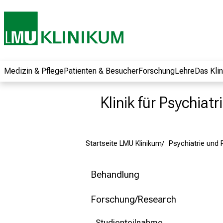
und erhalten Sie
spannende
Informationen zu
Jobs, Ausbildungen
und
Weiterbildungen.
Medizin & Pflege
Patienten & Besucher
Forschung
Lehre
Das Kli
Kommen Sie
vorbei, tauschen
Klinik für Psychiat
Sie sich mit
Kollegen aus und
lassen Sie sich von
Startseite LMU Klinikum
Psychiatrie und
der gelebten
Pflegewissenschaft
begeistern – ganz
Behandlung
unverbindlich und
ohne Anmeldung.
Forschung/Research
Studienteilnahme