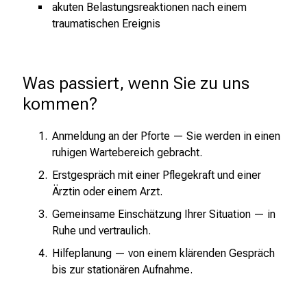
e
akuten Belastungsreaktionen nach einem
i
traumatischen Ereignis
t
l
i
Was passiert, wenn Sie zu uns 
c
kommen?
h
e
Anmeldung an der Pforte — Sie werden in einen
n
ruhigen Wartebereich gebracht.
P
f
Erstgespräch mit einer Pflegekraft und einer
l
Ärztin oder einem Arzt.
e
Gemeinsame Einschätzung Ihrer Situation — in
g
Ruhe und vertraulich.
e
Hilfeplanung — von einem klärenden Gespräch
a
bis zur stationären Aufnahme.
l
l