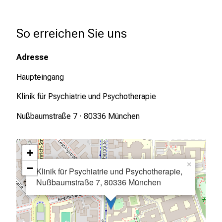
n
b
So erreichen Sie uns
l
i
Adresse
c
k
Haupteingang
e
Klinik für Psychiatrie und Psychotherapie
i
n
Nußbaumstraße 7 · 80336 München
d
e
n
+
a
×
−
Klinik für Psychiatrie und Psychotherapie,
n
Nußbaumstraße 7, 80336 München
s
p
r