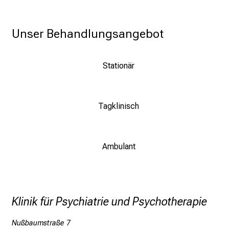
i
e
l
Unser Behandlungsangebot
f
ä
Stationär
l
t
i
Tagklinisch
g
e
K
a
Ambulant
r
r
i
e
Klinik für Psychiatrie und Psychotherapie
r
e
Nußbaumstraße 7