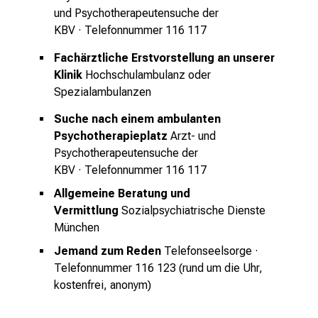
r
und Psychotherapeutensuche der
t
KBV
· Telefonnummer 116 117
e
Fachärztliche Erstvorstellung an unserer
n
Klinik
Hochschulambulanz oder
,
Spezialambulanzen
e
n
Suche nach einem ambulanten
t
Psychotherapieplatz
Arzt- und
d
Psychotherapeutensuche der
e
KBV
· Telefonnummer 116 117
c
Allgemeine Beratung und
k
Vermittlung
Sozialpsychiatrische Dienste
e
München
n
Jemand zum Reden
Telefonseelsorge
·
S
Telefonnummer 116 123 (rund um die Uhr,
i
kostenfrei, anonym)
e
v