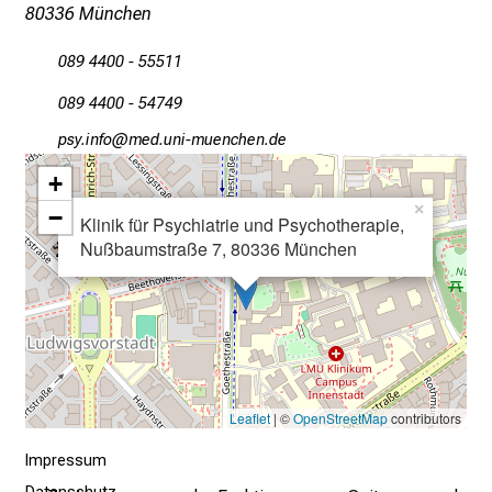
c
80336 München
h
089 4400 - 55511
a
n
089 4400 - 54749
c
öcј luwü
vim fulhvfiuyziuemi
e
n
+
u
×
−
Klinik für Psychiatrie und Psychotherapie,
n
Nußbaumstraße 7, 80336 München
d
e
r
h
a
l
Leaflet
| ©
OpenStreetMap
contributors
t
e
Impressum
n