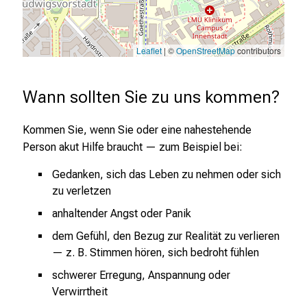
u
c
h
Leaflet
| ©
OpenStreetMap
contributors
s
v
o
Wann sollten Sie zu uns kommen?
l
l
Kommen Sie, wenn Sie oder eine nahestehende
e
Person akut Hilfe braucht — zum Beispiel bei:
n
u
Gedanken, sich das Leben zu nehmen oder sich
n
zu verletzen
d
anhaltender Angst oder Panik
g
dem Gefühl, den Bezug zur Realität zu verlieren
a
— z. B. Stimmen hören, sich bedroht fühlen
n
z
schwerer Erregung, Anspannung oder
Verwirrtheit
h