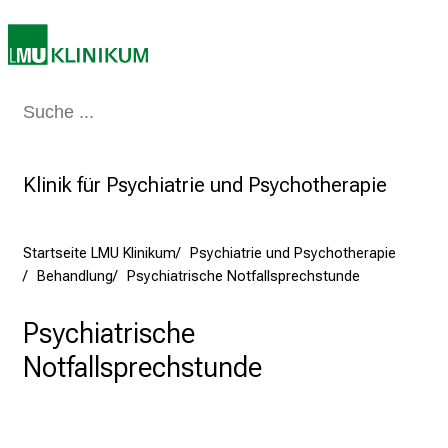
l
i
n
i
Medizin & Pflege
Patienten & Besucher
Forschung
Lehre
Das Kli
k
u
m
Klinik für Psychiatrie und Psychotherapie
–
e
i
Startseite LMU Klinikum
Psychiatrie und Psychotherapie
n
Behandlung
Psychiatrische Notfallsprechstunde
T
a
Psychiatrische
g
Notfallsprechstunde
v
o
l
l