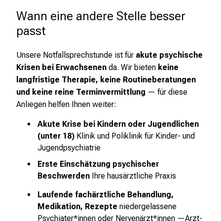
t
Wann eine andere Stelle besser 
a
g
passt
.
T
Unsere Notfallsprechstunde ist für
akute psychische
r
Krisen bei Erwachsenen
da. Wir bieten
keine
e
langfristige Therapie, keine Routineberatungen
f
und keine reine Terminvermittlung
— für diese
f
Anliegen helfen Ihnen weiter:
e
Akute Krise bei Kindern oder Jugendlichen
n
(unter 18)
Klinik und Poliklinik für Kinder- und
S
Jugendpsychiatrie
i
e
Erste Einschätzung psychischer
E
Beschwerden
Ihre hausärztliche Praxis
x
Laufende fachärztliche Behandlung,
p
Medikation, Rezepte
niedergelassene
e
Psychiater*innen oder Nervenärzt*innen —
Arzt-