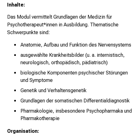
Inhalte:
n
,
Das Modul vermittelt Grundlagen der Medizin für
e
Psychotherapeut*innen in Ausbildung. Thematische
n
Schwerpunkte sind:
t
d
Anatomie, Aufbau und Funktion des Nervensystems
e
ausgewählte Krankheitsbilder (u. a. internistisch,
c
neurologisch, orthopädisch, pädiatrisch)
k
biologische Komponenten psychischer Störungen
e
und Symptome
n
Genetik und Verhaltensgenetik
S
i
Grundlagen der somatischen Differentialdiagnostik
e
Pharmakologie, insbesondere Psychopharmaka und
v
Pharmakotherapie
i
e
Organisation:
l