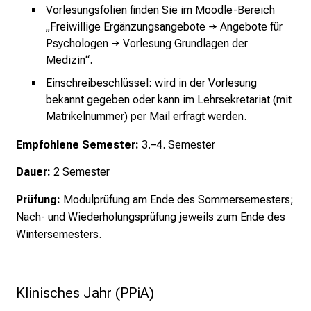
Vorlesungsfolien finden Sie im Moodle-Bereich
f
„Freiwillige Ergänzungsangebote → Angebote für
ä
Psychologen → Vorlesung Grundlagen der
l
Medizin“.
t
i
Einschreibeschlüssel: wird in der Vorlesung
bekannt gegeben oder kann im Lehrsekretariat (mit
g
Matrikelnummer) per Mail erfragt werden.
e
K
Empfohlene Semester:
3.–4. Semester
a
r
Dauer:
2 Semester
r
Prüfung:
Modulprüfung am Ende des Sommersemesters;
i
Nach- und Wiederholungsprüfung jeweils zum Ende des
e
Wintersemesters.
r
e
c
h
Klinisches Jahr (PPiA)
a