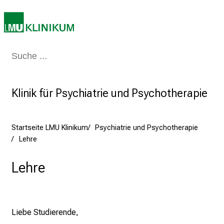
i
n
s
p
i
Medizin & Pflege
Patienten & Besucher
Forschung
Lehre
Das Kli
r
i
e
Klinik für Psychiatrie und Psychotherapie
r
e
Startseite LMU Klinikum
Psychiatrie und Psychotherapie
n
Lehre
d
e
Lehre
r
E
i
n
Liebe Studierende,
b