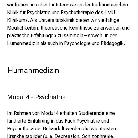
l
wir freuen uns über Ihr Interesse an der traditionsreichen
i
Klinik für Psychiatrie und Psychotherapie des LMU
c
Klinikums. Als Universitätsklinik bieten wir vielfältige
k
Möglichkeiten, theoretische Kenntnisse zu erwerben und
e
praktische Erfahrungen zu sammeln – sowohl in der
i
Humanmedizin als auch in Psychologie und Pädagogik.
n
d
e
 Humanmedizin
n
a
n
s
Modul 4 - Psychiatrie
p
r
Im Rahmen von Modul 4 erhalten Studierende eine
u
fundierte Einführung in das Fach Psychiatrie und
c
Psychotherapie. Behandelt werden die wichtigsten
h
Krankheitsbilder (u. a. Depression, Schizophrenie,