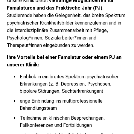
Unsere Klinik bietet
vielfältige Möglichkeiten für
l
Famulaturen und das Praktische Jahr (PJ)
.
i
Studierende haben die Gelegenheit, das breite Spektrum
c
psychiatrischer Krankheitsbilder kennenzulernen und in
h
die interdisziplinäre Zusammenarbeit mit Pflege,
e
Psycholog*innen, Sozialarbeiter*innen und
n
Therapeut*innen eingebunden zu werden.
P
f
Ihre Vorteile bei einer Famulatur oder einem PJ an
l
unserer Klinik:
e
Einblick in ein breites Spektrum psychiatrischer
g
Erkrankungen (z. B. Depression, Psychosen,
e
bipolare Störungen, Suchterkrankungen)
a
enge Einbindung ins multiprofessionelle
l
Behandlungsteam
l
t
Teilnahme an klinischen Besprechungen,
a
Fallkonferenzen und Fortbildungen
g