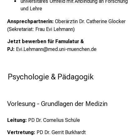
universitäres Umfeld mit Anbindung an Forschung
.
und Lehre
T
r
Ansprechpartnerin:
Oberärztin Dr. Catherine Glocker
e
(
Sekretariat: Frau Evi Lehmann)
f
Jetzt bewerben für Famulatur &
f
PJ:
Evi.Lehmann@med.uni-muenchen.de
e
n
S
 Psychologie & Pädagogik
i
e
E
x
Vorlesung - Grundlagen der Medizin
p
e
Leitung:
PD Dr. Cornelius Schüle
r
t
Vertretung:
PD Dr. Gerrit Burkhardt
e