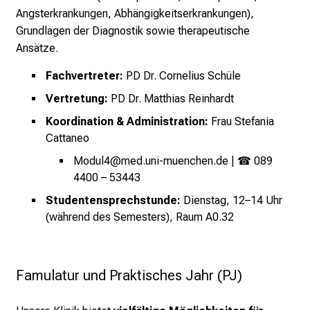
s
Angsterkrankungen, Abhängigkeitserkrankungen),
v
Grundlagen der Diagnostik sowie therapeutische
o
Ansätze.
l
Fachvertreter:
PD Dr. Cornelius Schüle
l
e
Vertretung:
PD Dr. Matthias Reinhardt
n
Koordination & Administration:
Frau Stefania
u
Cattaneo
n
Modul4@med.uni-muenchen.de
| ☎ 089
d
4400 – 53443
g
a
Studentensprechstunde:
Dienstag, 12–14 Uhr
n
(während des Semesters), Raum A0.32
z
h
e
Famulatur und Praktisches Jahr (PJ)
i
t