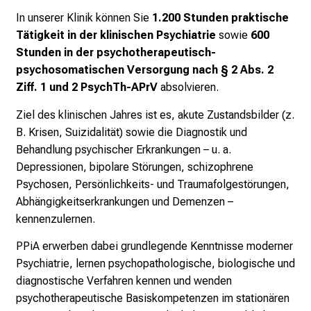
n
In unserer Klinik können Sie
1.200 Stunden praktische
c
Tätigkeit in der klinischen Psychiatrie
sowie
600
e
Stunden in der psychotherapeutisch-
n
psychosomatischen Versorgung nach § 2 Abs. 2
u
Ziff. 1 und 2 PsychTh-APrV
absolvieren.
n
Ziel des klinischen Jahres ist es, akute Zustandsbilder (z.
d
B. Krisen, Suizidalität) sowie die Diagnostik und
e
Behandlung psychischer Erkrankungen – u. a.
r
Depressionen, bipolare Störungen, schizophrene
h
Psychosen, Persönlichkeits- und Traumafolgestörungen,
a
Abhängigkeitserkrankungen und Demenzen –
l
kennenzulernen.
t
e
PPiA erwerben dabei grundlegende Kenntnisse moderner
n
Psychiatrie, lernen psychopathologische, biologische und
S
diagnostische Verfahren kennen und wenden
i
psychotherapeutische Basiskompetenzen im stationären
e