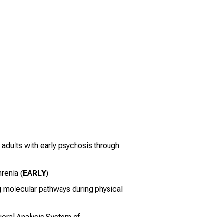
adults with early psychosis through
renia (
EARLY
)
ng molecular pathways during physical
oral Analysis System of