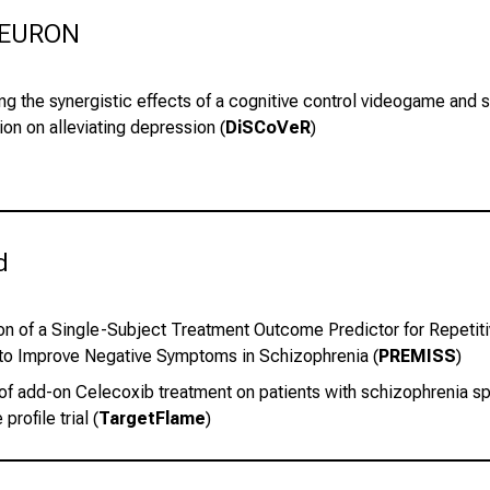
NEURON 
g the synergistic effects of a cognitive control videogame and s
ion on alleviating depression (
DiSCoVeR
)
d 
ion of a Single-Subject Treatment Outcome Predictor for Repetiti
to Improve Negative Symptoms in Schizophrenia (
PREMISS
)
 of add‑on Celecoxib treatment on patients with schizophrenia s
profile trial (
TargetFlame
)