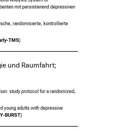
tienten mit persistierend depressiven
che, randomisierte, kontrollierte
arly-TMS
)
ie und Raumfahrt; 
tion: study protocol for a randomized,
and young adults with depressive
LY-BURST
)