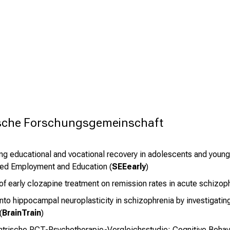
tsche Forschungsgemeinschaft
ng educational and vocational recovery in adolescents and young 
ed Employment and Education (
SEEearly
)
of early clozapine treatment on remission rates in acute schizoph
into hippocampal neuroplasticity in schizophrenia by investigati
(
BrainTrain
)
ntrische RCT-Psychotherapie-Vergleichsstudie: Cognitive Behavi