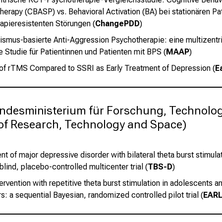
herapy (CBASP) vs. Behavioral Activation (BA) bei stationären Pa
rapieresistenten Störungen (
ChangePDD
)
smus-basierte Anti-Aggression Psychotherapie: eine multizentris
e Studie für Patientinnen und Patienten mit BPS (
MAAP
)
 of rTMS Compared to SSRI as Early Treatment of Depression (
E
desministerium für Forschung, Technolog
of Research, Technology and Space)
t of major depressive disorder with bilateral theta burst stimula
lind, placebo-controlled multicenter trial (
TBS-D
)
tervention with repetitive theta burst stimulation in adolescents 
s: a sequential Bayesian, randomized controlled pilot trial (
EAR