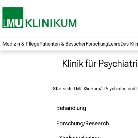
und erhalten Sie
spannende
Informationen zu
Jobs, Ausbildungen
und
Weiterbildungen.
Medizin & Pflege
Patienten & Besucher
Forschung
Lehre
Das Kli
Kommen Sie
vorbei, tauschen
Klinik für Psychiat
Sie sich mit
Kollegen aus und
lassen Sie sich von
Startseite LMU Klinikum
Psychiatrie und
der gelebten
Pflegewissenschaft
begeistern – ganz
Behandlung
unverbindlich und
ohne Anmeldung.
Forschung/Research
Studienteilnahme