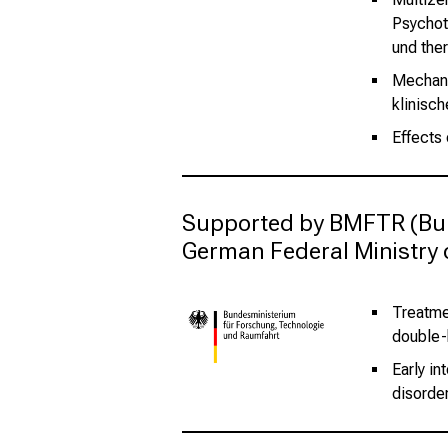
Psychot
und the
Mechani
klinisch
Effects
Supported by BMFTR (Bun
German Federal Ministry 
Treatmen
double-b
Early in
disorder