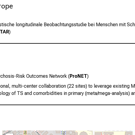
rope
istische longitudinale Beobachtungsstudie bei Menschen mit S
TAR
)
chosis-Risk Outcomes Network (
ProNET
)
ional, multi-center collaboration (22 sites) to leverage existing 
ology of TS and comorbidities in primary (meta/mega-analysis) a