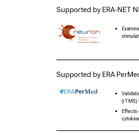
Supported by ERA-NET 
Examinin
stimulat
Supported by ERA PerMe
Validat
(rTMS) 
Effects
cytokine 