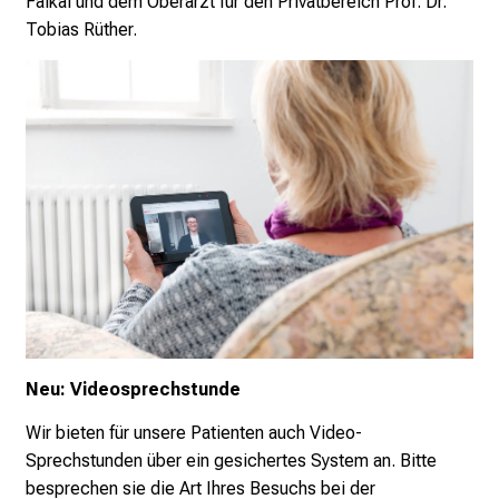
Falkai und dem Oberarzt für den Privatbereich Prof. Dr.
r
Tobias Rüther.
E
i
n
b
l
i
c
k
e
i
n
d
e
Neu: Videosprechstunde
n
Wir bieten für unsere Patienten auch Video-
a
Sprechstunden über ein gesichertes System an. Bitte
n
besprechen sie die Art Ihres Besuchs bei der
s