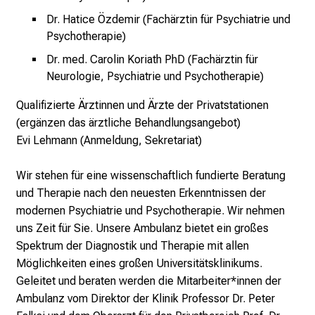
o
Dr. Hatice Özdemir (Fachärztin für Psychiatrie und
l
Psychotherapie)
l
Dr. med. Carolin Koriath PhD (Fachärztin für
e
Neurologie, Psychiatrie und Psychotherapie)
r
i
Qualifizierte Ärztinnen und Ärzte der Privatstationen
n
(ergänzen das ärztliche Behandlungsangebot)
s
Evi Lehmann (Anmeldung, Sekretariat)
p
i
Wir stehen für eine wissenschaftlich fundierte Beratung
r
und Therapie nach den neuesten Erkenntnissen der
i
modernen Psychiatrie und Psychotherapie. Wir nehmen
e
uns Zeit für Sie. Unsere Ambulanz bietet ein großes
r
Spektrum der Diagnostik und Therapie mit allen
e
Möglichkeiten eines großen Universitätsklinikums.
n
Geleitet und beraten werden die Mitarbeiter*innen der
d
Ambulanz vom Direktor der Klinik Professor Dr. Peter
e