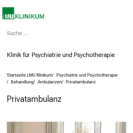
e
r
e
t
Medizin & Pflege
Patienten & Besucher
Forschung
Lehre
Das Kli
a
g
d
Klinik für Psychiatrie und Psychotherapie
e
r
P
Startseite LMU Klinikum
Psychiatrie und Psychotherapie
f
Behandlung
Ambulanzen
Privatambulanz
l
e
Privatambulanz
g
e
a
m
L