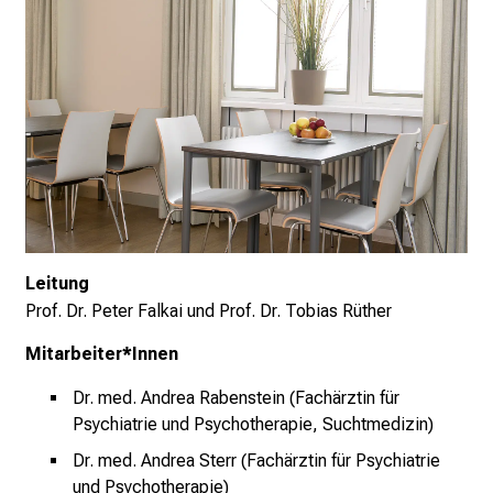
M
U
K
l
i
n
i
k
u
m
Leitung
–
Prof. Dr. Peter Falkai
und
Prof. Dr. Tobias Rüther
e
i
Mitarbeiter*Innen
n
Dr. med. Andrea Rabenstein (Fachärztin für
T
Psychiatrie und Psychotherapie, Suchtmedizin)
a
g
Dr. med. Andrea Sterr (Fachärztin für Psychiatrie
und Psychotherapie)
v