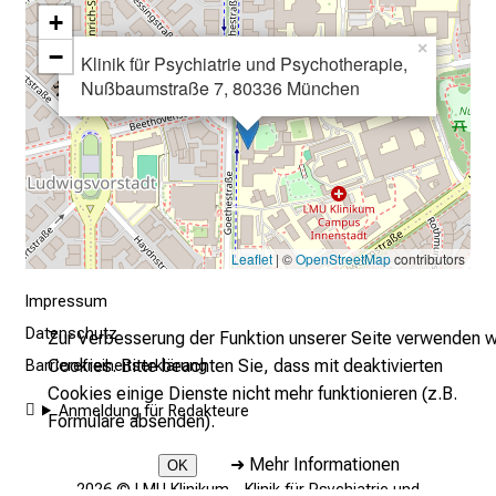
a
+
l
×
−
l
Klinik für Psychiatrie und Psychotherapie,
Nußbaumstraße 7, 80336 München
t
a
g
.
T
r
e
Leaflet
| ©
OpenStreetMap
contributors
f
Impressum
f
Datenschutz
e
Zur Verbesserung der Funktion unserer Seite verwenden w
n
Cookies. Bitte beachten Sie, dass mit deaktivierten
Barrierefreiheitserklärung
S
Cookies einige Dienste nicht mehr funktionieren (z.B.
Anmeldung für Redakteure
i
Formulare absenden).
e
➜
Mehr Informationen
OK
E
2026 © LMU Klinikum - Klinik für Psychiatrie und