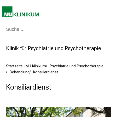
7
.
J
u
Medizin & Pflege
Patienten & Besucher
Forschung
Lehre
Das Kli
n
i
2
Klinik für Psychiatrie und Psychotherapie
0
2
5
Startseite LMU Klinikum
Psychiatrie und Psychotherapie
d
Behandlung
Konsiliardienst
e
n
Konsiliardienst
K
a
r
r
i