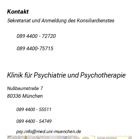
o
Kontakt
l
Sekretariat und Anmeldung des Konsiliardienstes
l
e
089 4400 - 72720
r
i
089 4400-75715
n
s
p
Klinik für Psychiatrie und Psychotherapie
i
r
Nußbaumstraße 7
i
80336 München
e
r
089 4400 - 55511
e
089 4400 - 54749
n
d
öcјtluwü
vim nful_vfiuyziu-mi