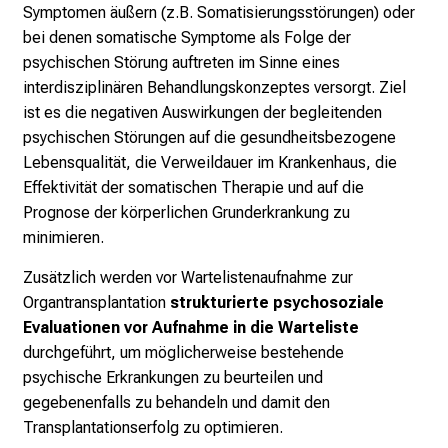
Symptomen äußern (z.B. Somatisierungsstörungen) oder
M
bei denen somatische Symptome als Folge der
U
psychischen Störung auftreten im Sinne eines
K
interdisziplinären Behandlungskonzeptes versorgt. Ziel
l
ist es die negativen Auswirkungen der begleitenden
i
psychischen Störungen auf die gesundheitsbezogene
n
Lebensqualität, die Verweildauer im Krankenhaus, die
i
Effektivität der somatischen Therapie und auf die
k
Prognose der körperlichen Grunderkrankung zu
u
minimieren.
m
–
Zusätzlich werden vor Wartelistenaufnahme zur
e
Organtransplantation
strukturierte psychosoziale
i
Evaluationen vor Aufnahme in die Warteliste
n
durchgeführt, um möglicherweise bestehende
T
psychische Erkrankungen zu beurteilen und
a
gegebenenfalls zu behandeln und damit den
g
Transplantationserfolg zu optimieren.
v