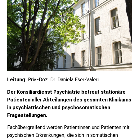
e
r
e
t
a
g
d
e
r
P
Leitung
: Priv.-Doz. Dr. Daniela Eser-Valeri
f
l
Der Konsiliardienst Psychiatrie betreut stationäre
e
Patienten aller Abteilungen des gesamten Klinikums
g
in psychiatrischen und psychosomatischen
e
Fragestellungen.
a
Fachübergreifend werden Patientinnen und Patienten mit
m
psychischen Erkrankungen, die sich in somatischen
L