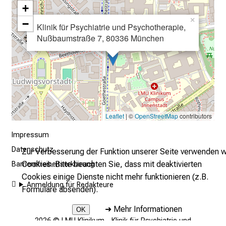
e
+
r
×
−
E
Klinik für Psychiatrie und Psychotherapie,
Nußbaumstraße 7, 80336 München
i
n
b
l
i
c
k
Leaflet
| ©
OpenStreetMap
contributors
e
Impressum
i
Datenschutz
n
Zur Verbesserung der Funktion unserer Seite verwenden w
d
Cookies. Bitte beachten Sie, dass mit deaktivierten
Barrierefreiheitserklärung
e
Cookies einige Dienste nicht mehr funktionieren (z.B.
Anmeldung für Redakteure
n
Formulare absenden).
a
➜
Mehr Informationen
OK
n
2026 © LMU Klinikum - Klinik für Psychiatrie und