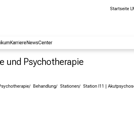
Startseite L
nikum
Karriere
NewsCenter
rie und Psychotherapie
 Psychotherapie
Behandlung
Stationen
Station I11 | Akutpsycho