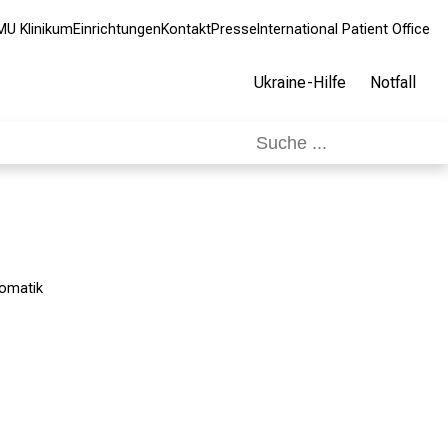
MU Klinikum
Einrichtungen
Kontakt
Presse
International Patient Office
Ukraine-Hilfe
Notfall
somatik