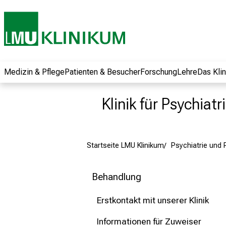
und erhalten Sie
spannende
Informationen zu
Jobs, Ausbildungen
und
Weiterbildungen.
Medizin & Pflege
Patienten & Besucher
Forschung
Lehre
Das Kli
Kommen Sie
vorbei, tauschen
Klinik für Psychiat
Sie sich mit
Kollegen aus und
lassen Sie sich von
Startseite LMU Klinikum
Psychiatrie und
der gelebten
Pflegewissenschaft
begeistern – ganz
Behandlung
unverbindlich und
ohne Anmeldung.
Erstkontakt mit unserer Klinik
Informationen für Zuweiser