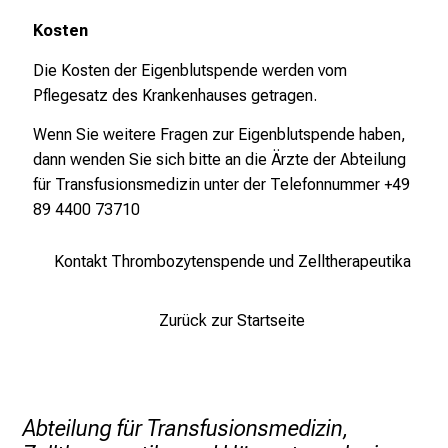
f
ä
Kosten
l
Die Kosten der Eigenblutspende werden vom
t
Pflegesatz des Krankenhauses getragen.
i
g
Wenn Sie weitere Fragen zur Eigenblutspende haben,
e
dann wenden Sie sich bitte an die Ärzte der Abteilung
K
für Transfusionsmedizin unter der Telefonnummer +49
a
89 4400 73710
r
r
Kontakt Thrombozytenspende und Zelltherapeutika
i
e
Zurück zur Startseite
r
e
c
h
Abteilung für Transfusionsmedizin,
a