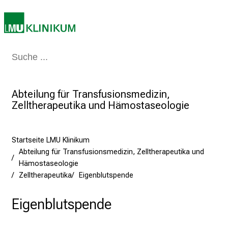
i
k
u
m
Medizin & Pflege
Patienten & Besucher
Forschung
Lehre
Das Kli
–
e
i
Abteilung für Transfusionsmedizin,
n
Zelltherapeutika und Hämostaseologie
T
a
g
Startseite LMU Klinikum
v
Abteilung für Transfusionsmedizin, Zelltherapeutika und
o
Hämostaseologie
l
Zelltherapeutika
Eigenblutspende
l
e
Eigenblutspende
r
i