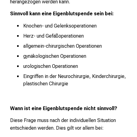
herangezogen werden kann.
i
Sinnvoll kann eine Eigenblutspende sein bei:
c
h
Knochen- und Gelenksoperationen
e
Herz- und Gefäßoperationen
n
P
allgemein-chirurgischen Operationen
f
gynäkologischen Operationen
l
urologischen Operationen
e
g
Eingriffen in der Neurochirurgie, Kinderchirurgie,
e
plastischen Chirurgie
a
l
l
Wann ist eine Eigenblutspende nicht sinnvoll?
t
Diese Frage muss nach der individuellen Situation
a
entschieden werden. Dies gilt vor allem bei:
g
.