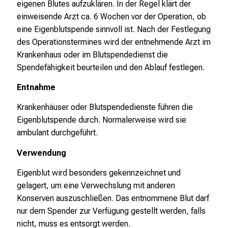
n
eigenen Blutes aufzuklären. In der Regel klärt der
,
einweisende Arzt ca. 6 Wochen vor der Operation, ob
e
eine Eigenblutspende sinnvoll ist. Nach der Festlegung
n
des Operationstermines wird der entnehmende Arzt im
t
Krankenhaus oder im Blutspendedienst die
d
Spendefähigkeit beurteilen und den Ablauf festlegen.
e
Entnahme
c
k
Krankenhäuser oder Blutspendedienste führen die
e
Eigenblutspende durch. Normalerweise wird sie
n
ambulant durchgeführt.
S
Verwendung
i
e
Eigenblut wird besonders gekennzeichnet und
v
gelagert, um eine Verwechslung mit anderen
i
Konserven auszuschließen. Das entnommene Blut darf
e
nur dem Spender zur Verfügung gestellt werden, falls
l
nicht, muss es entsorgt werden.