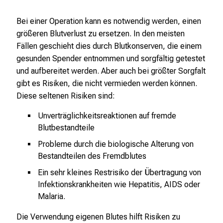
n
s
Bei einer Operation kann es notwendig werden, einen
p
größeren Blutverlust zu ersetzen. In den meisten
i
Fällen geschieht dies durch Blutkonserven, die einem
r
gesunden Spender entnommen und sorgfältig getestet
i
und aufbereitet werden. Aber auch bei größter Sorgfalt
e
gibt es Risiken, die nicht vermieden werden können.
r
Diese seltenen Risiken sind:
e
Unverträglichkeitsreaktionen auf fremde
n
Blutbestandteile
d
Probleme durch die biologische Alterung von
e
Bestandteilen des Fremdblutes
r
E
Ein sehr kleines Restrisiko der Übertragung von
i
Infektionskrankheiten wie Hepatitis, AIDS oder
n
Malaria.
b
Die Verwendung eigenen Blutes hilft Risiken zu
l