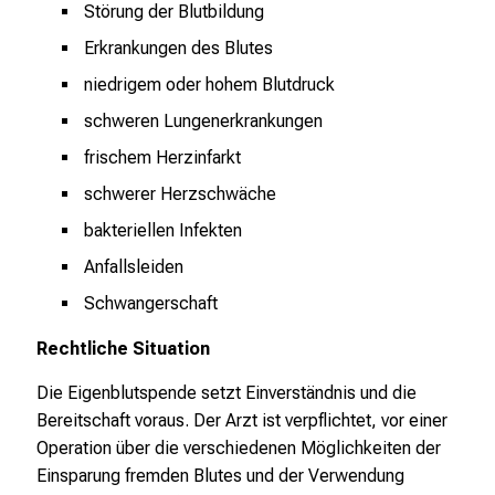
Störung der Blutbildung
T
Erkrankungen des Blutes
r
e
niedrigem oder hohem Blutdruck
f
schweren Lungenerkrankungen
f
frischem Herzinfarkt
e
n
schwerer Herzschwäche
S
bakteriellen Infekten
i
Anfallsleiden
e
E
Schwangerschaft
x
Rechtliche Situation
p
e
Die Eigenblutspende setzt Einverständnis und die
r
Bereitschaft voraus. Der Arzt ist verpflichtet, vor einer
t
Operation über die verschiedenen Möglichkeiten der
e
Einsparung fremden Blutes und der Verwendung