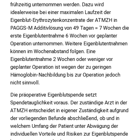
frühzeitig unternommen werden. Dazu wird
v
idealerweise bei einer maximalen Laufzeit der
o
Eigenblut-Erythrozytenkonzentrate der ATMZH in
l
PAGGS-M Additivlösung von 49 Tagen = 7 Wochen die
l
erste Eigenblutentnahme 6 Wochen vor geplanter
e
Operation unternommen. Weitere Eigenblutentnahmen
n
können im Wochenabstand folgen. Eine
u
Eigenblutentnahme 2 Wochen oder weniger vor
n
geplanter Operation ist wegen der zu geringen
d
Hämoglobin-Nachbildung bis zur Operation jedoch
g
nicht sinnvoll.
a
n
Die präoperative Eigenblutspende setzt
z
Spendetauglichkeit voraus. Der zuständige Arzt in der
h
ATMZH entscheidet in eigener Zuständigkeit aufgrund
e
der vorliegenden Befunde abschließend, ob und in
i
welchem Umfang der Patient unter Abwägung der
t
individuellen Vorteile und Risiken zur Eigenblutspende
l