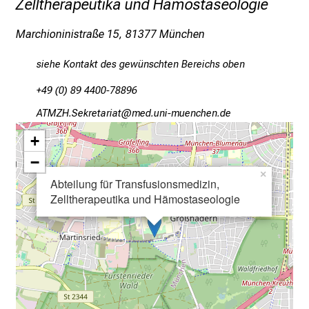
Zelltherapeutika und Hämostaseologie
n
c
Marchioninistraße 15, 81377 München
e
n
siehe Kontakt des gewünschten Bereichs oben
u
n
+49 (0) 89 4400-78896
d
FKOLZ Riopibgplgb
vimsful_vfiuyziuemi
e
+
r
h
−
×
a
Abteilung für Transfusionsmedizin,
l
Zelltherapeutika und Hämostaseologie
t
e
n
S
i
e