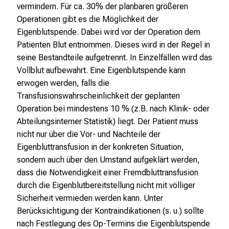
vermindern. Für ca. 30% der planbaren größeren
i
Operationen gibt es die Möglichkeit der
c
Eigenblutspende. Dabei wird vor der Operation dem
k
Patienten Blut entnommen. Dieses wird in der Regel in
e
seine Bestandteile aufgetrennt. In Einzelfällen wird das
i
Vollblut aufbewahrt. Eine Eigenblutspende kann
n
erwogen werden, falls die
d
Transfusionswahrscheinlichkeit der geplanten
e
Operation bei mindestens 10 % (z.B. nach Klinik- oder
n
Abteilungsinterner Statistik) liegt. Der Patient muss
a
nicht nur über die Vor- und Nachteile der
n
Eigenbluttransfusion in der konkreten Situation,
s
sondern auch über den Umstand aufgeklärt werden,
p
dass die Notwendigkeit einer Fremdbluttransfusion
r
durch die Eigenblutbereitstellung nicht mit völliger
u
Sicherheit vermieden werden kann. Unter
c
Berücksichtigung der Kontraindikationen (s. u.) sollte
h
nach Festlegung des Op-Termins die Eigenblutspende
s