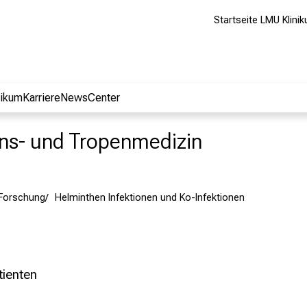
Startseite LMU Klini
nikum
Karriere
NewsCenter
ions- und Tropenmedizin
Forschung
Helminthen Infektionen und Ko-Infektionen
tienten