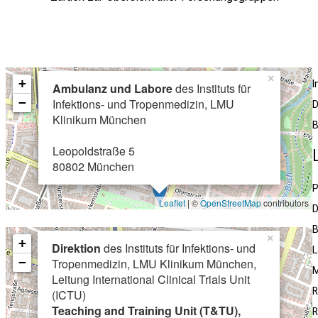
×
+
Ambulanz und Labore
des Instituts für
−
Infektions- und Tropenmedizin, LMU
D
Klinikum München
B
Leopoldstraße 5
80802 München
P
Leaflet
| ©
OpenStreetMap
contributors
D
B
×
+
Direktion
des Instituts für Infektions- und
L
−
Tropenmedizin, LMU Klinikum München,
M
Leitung International Clinical Trials Unit
R
(ICTU)
Teaching and Training Unit (T&TU),
R