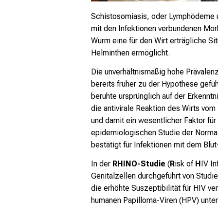
Schistosomiasis, oder Lymphödeme un
mit den Infektionen verbundenen Mor
Wurm eine für den Wirt erträgliche S
Helminthen ermöglicht.
Die unverhältnismäßig hohe Prävalen
bereits früher zu der Hypothese gefü
beruhte ursprünglich auf der Erkennt
die antivirale Reaktion des Wirts vom
und damit ein wesentlicher Faktor für
epidemiologischen Studie der Norma
bestätigt für Infektionen mit dem B
In der
RHINO-Studie
(
R
isk of
H
IV I
Genitalzellen durchgeführt von Studie
die erhöhte Suszeptibilität für HIV v
humanen Papilloma-Viren (HPV) unter