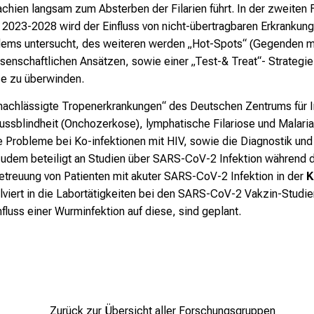
chien langsam zum Absterben der Filarien führt. In der zweiten 
023-2028 wird der Einfluss von nicht-übertragbaren Erkranku
ms untersucht, des weiteren werden „Hot-Spots“ (Gegenden mit
senschaftlichen Ansätzen, sowie einer „Test-& Treat“- Strategie,
ose zu überwinden.
nachlässigte Tropenerkrankungen“ des Deutschen Zentrums für 
ussblindheit (Onchozerkose), lymphatische Filariose und Malaria 
 Probleme bei Ko-infektionen mit HIV, sowie die Diagnostik und
zudem beteiligt an Studien über SARS-CoV-2 Infektion während 
etreuung von Patienten mit akuter SARS-CoV-2 Infektion in der
K
lviert in die Labortätigkeiten bei den SARS-CoV-2 Vakzin-Studi
luss einer Wurminfektion auf diese, sind geplant.
Zurück zur Übersicht aller Forschungsgruppen