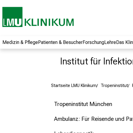
und erhalten Sie
spannende
Informationen zu
Jobs, Ausbildungen
und
Weiterbildungen.
Medizin & Pflege
Patienten & Besucher
Forschung
Lehre
Das Kli
Kommen Sie
vorbei, tauschen
Institut für Infekt
Sie sich mit
Kollegen aus und
lassen Sie sich von
Startseite LMU Klinikum
Tropeninstitut
der gelebten
Pflegewissenschaft
begeistern – ganz
Tropeninstitut München
unverbindlich und
ohne Anmeldung.
Ambulanz: Für Reisende und Pa