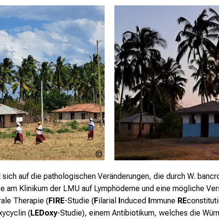
Prof.
Dr.
med.
sich auf die pathologischen Veränderungen, die durch W. bancro
Inge
uppe am Klinikum der LMU auf Lymphödeme und eine mögliche Ver
Kroidl
rale Therapie (
FIRE
-Studie (
F
ilarial
I
nduced
I
mmune
RE
constitut
ycyclin (
LEDoxy
-Studie), einem Antibiotikum, welches die Würm