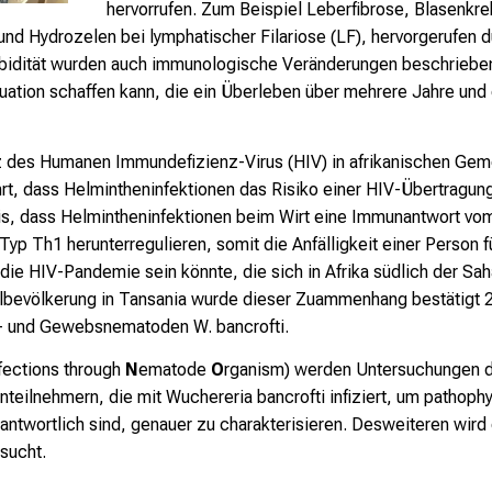
hervorrufen. Zum Beispiel Leberfibrose, Blasenkr
Dr. med.
d Hydrozelen bei lymphatischer Filariose (LF), hervorgerufen 
Inge
Kroidl/LMU
bidität wurden auch immunologische Veränderungen beschrieben.
Klinikum
ituation schaffen kann, die ein Überleben über mehrere Jahre un
München
z des Humanen Immundefizienz-Virus (HIV) in afrikanischen Geme
hrt, dass Helmintheninfektionen das Risiko einer HIV-Übertragu
nis, dass Helmintheninfektionen beim Wirt eine Immunantwort vo
 Typ Th1 herunterregulieren, somit die Anfälligkeit einer Person 
 die HIV-Pandemie sein könnte, die sich in Afrika südlich der Sah
lbevölkerung in Tansania wurde dieser Zuammenhang bestätigt 2
lut- und Gewebsnematoden
W. bancrofti
.
nfections through
N
ematode
O
rganism) werden Untersuchungen d
nteilnehmern, die mit Wuchereria bancrofti infiziert, um pathoph
erantwortlich sind, genauer zu charakterisieren. Desweiteren wir
sucht.