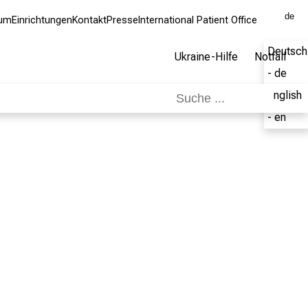
de
kum
Einrichtungen
Kontakt
Presse
International Patient Office
Deutsch
Ukraine-Hilfe
Notfall
- de
English
- en