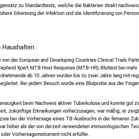
gensatz zu Standardtests, welche die Bakterien direkt nachwei
ühere Erkennung der Infektion und die Identifizierung von Perso
n Haushalten
e von der European and Developing Countries Clinical Trials Par
Cepheid Xpert MTB Host Response (MTB-HR)-Bluttest bei mehr a
lnehmende ab 10 Jahren wurden bis zu zwei Jahre lang mit reg
gleitet. Bei jedem Besuch wurde eine Blutprobe aus der Finger
nauigkeit beim Nachweis aktiver Tuberkulose und konnte gut z
eit, zukünftige Erkrankungen vorherzusagen, war mäßig; er zeigt
zise bei der Vorhersage eines TB-Ausbruchs in der ferneren Zuk
g war höher als der von derzeit verwendeten immunologischen Te
 oder Vorhersageinstrument nicht erfüllte.