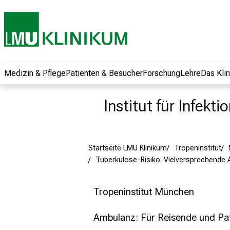
und erhalten Sie
spannende
Informationen zu
Jobs, Ausbildungen
und
Weiterbildungen.
Medizin & Pflege
Patienten & Besucher
Forschung
Lehre
Das Kli
Kommen Sie
vorbei, tauschen
Institut für Infekt
Sie sich mit
Kollegen aus und
lassen Sie sich von
Startseite LMU Klinikum
Tropeninstitut
der gelebten
Tuberkulose-Risiko: Vielversprechende 
Pflegewissenschaft
begeistern – ganz
unverbindlich und
Tropeninstitut München
ohne Anmeldung.
Ambulanz: Für Reisende und Pa