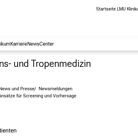
Startseite LMU Klini
nikum
Karriere
NewsCenter
ions- und Tropenmedizin
News und Presse
Newsmeldungen
Ansätze für Screening und Vorhersage
tienten