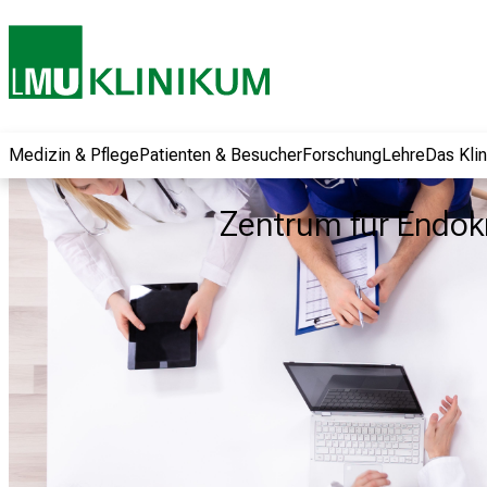
und erhalten Sie
spannende
Informationen zu
Jobs, Ausbildungen
und
Weiterbildungen.
Medizin & Pflege
Patienten & Besucher
Forschung
Lehre
Das Kli
Kommen Sie
vorbei, tauschen
Zentrum für Endok
Sie sich mit
Kollegen aus und
lassen Sie sich von
der gelebten
Pflegewissenschaft
begeistern – ganz
unverbindlich und
ohne Anmeldung.