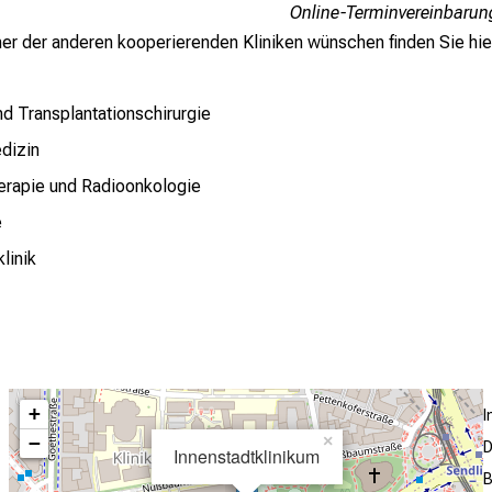
Online-Terminvereinbarun
einer der anderen kooperierenden Kliniken wünschen finden Sie hie
und Transplantationschirurgie
edizin
therapie und Radioonkologie
e
linik
+
−
×
D
Innenstadtklinikum
B