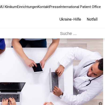
MU Klinikum
Einrichtungen
Kontakt
Presse
International Patient Office
Ukraine-Hilfe
Notfall
U