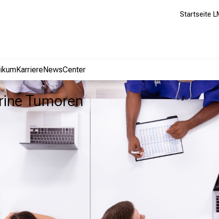
Startseite L
nikum
Karriere
NewsCenter
rine Tumoren