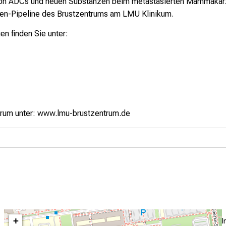
n ADCs und neuen Substanzen beim metastasierten Mammakarzi
dien-Pipeline des Brustzentrums am LMU Klinikum.
en finden Sie unter:
trum unter:
www.lmu-brustzentrum.de
+