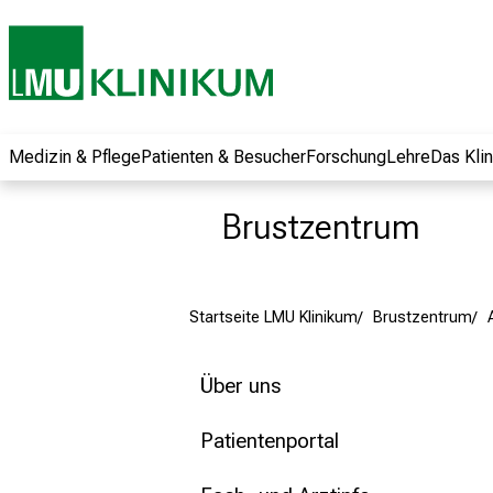
und erhalten Sie
spannende
Informationen zu
Jobs, Ausbildungen
und
Weiterbildungen.
Medizin & Pflege
Patienten & Besucher
Forschung
Lehre
Das Kli
Kommen Sie
vorbei, tauschen
Brustzentrum
Sie sich mit
Kollegen aus und
lassen Sie sich von
Startseite LMU Klinikum
Brustzentrum
der gelebten
Pflegewissenschaft
begeistern – ganz
Über uns
unverbindlich und
ohne Anmeldung.
Patientenportal