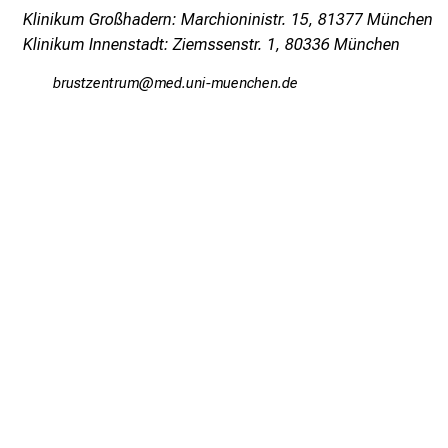
Klinikum Großhadern: Marchioninistr. 15, 81377 München
Klinikum Innenstadt: Ziemssenstr. 1, 80336 München
jpfcbßiYubpfv
Jvimd ful+vfiuyziusmi