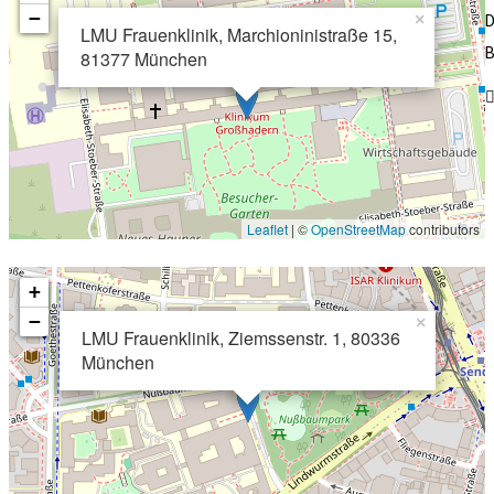
−
×
D
LMU Frauenklinik, Marchioninistraße 15,
B
81377 München
Leaflet
| ©
OpenStreetMap
contributors
+
−
×
LMU Frauenklinik, Ziemssenstr. 1, 80336
München