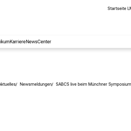
Startseite L
nikum
Karriere
NewsCenter
Aktuelles
Newsmeldungen
SABCS live beim Münchner Symposium