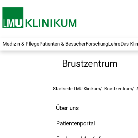
und erhalten Sie
spannende
Informationen zu
Jobs, Ausbildungen
und
Weiterbildungen.
Medizin & Pflege
Patienten & Besucher
Forschung
Lehre
Das Kli
Kommen Sie
vorbei, tauschen
Brustzentrum
Sie sich mit
Kollegen aus und
lassen Sie sich von
Startseite LMU Klinikum
Brustzentrum
der gelebten
Pflegewissenschaft
begeistern – ganz
Über uns
unverbindlich und
ohne Anmeldung.
Patientenportal