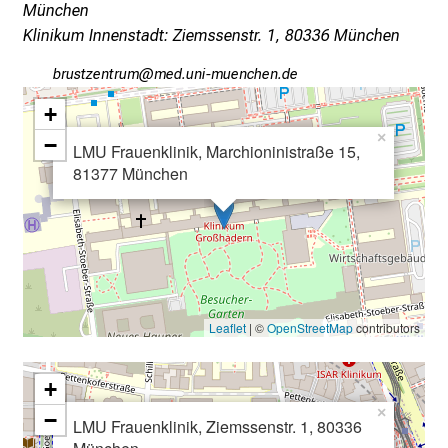
München
g
Klinikum Innenstadt: Ziemssenstr. 1, 80336 München
v
o
jpfcbßiubpfv
vim-fulhvfiuyziu mi
l
+
l
×
−
e
LMU Frauenklinik, Marchioninistraße 15,
r
81377 München
i
n
s
p
i
r
Leaflet
| ©
OpenStreetMap
contributors
i
e
+
r
×
−
e
LMU Frauenklinik, Ziemssenstr. 1, 80336
n