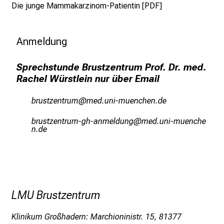
Die junge Mammakarzinom-Patientin [
PDF
]
m
L
M
Anmeldung
U
K
Sprechstunde Brustzentrum Prof. Dr. med.
l
Rachel Würstlein nur über Email
i
n
jpnfacbßiu:bpfv
vimenfulGvfiuyziuemi
i
jpfcbßiubpfv_xz_guviämfux
vim/ful_vfiuyzi
k
usmi
u
m
–
e
i
LMU Brustzentrum
n
T
Klinikum Großhadern: Marchioninistr. 15, 81377
a