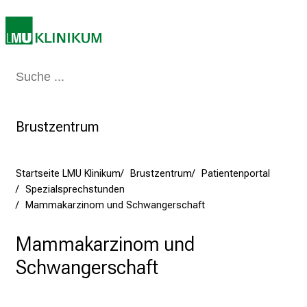
m
2
7
.
Medizin & Pflege
Patienten & Besucher
Forschung
Lehre
Das Kli
J
u
n
Brustzentrum
i
2
0
Startseite LMU Klinikum
Brustzentrum
Patientenportal
2
Spezialsprechstunden
5
Mammakarzinom und Schwangerschaft
d
e
Mammakarzinom und
n
Schwangerschaft
K
a
r