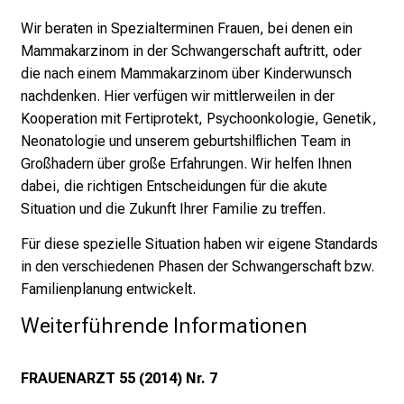
r
Wir beraten in Spezialterminen Frauen, bei denen ein
i
Mammakarzinom in der Schwangerschaft auftritt, oder
e
die nach einem Mammakarzinom über Kinderwunsch
r
nachdenken. Hier verfügen wir mittlerweilen in der
e
Kooperation mit Fertiprotekt, Psychoonkologie, Genetik,
t
Neonatologie und unserem geburtshilflichen Team in
a
Großhadern über große Erfahrungen. Wir helfen Ihnen
g
dabei, die richtigen Entscheidungen für die akute
d
Situation und die Zukunft Ihrer Familie zu treffen.
e
r
Für diese spezielle Situation haben wir eigene Standards
P
in den verschiedenen Phasen der Schwangerschaft bzw.
f
Familienplanung entwickelt.
l
Weiterführende Informationen
e
g
e
FRAUENARZT 55 (2014) Nr. 7
a