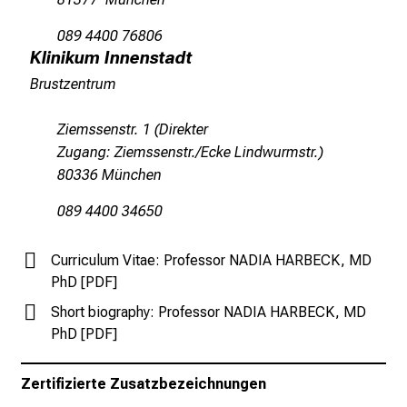
c
h
089 4400 76806
s
Klinikum Innenstadt
v
Brustzentrum
o
l
Ziemssenstr. 1 (Direkter
l
Zugang: Ziemssenstr./Ecke Lindwurmstr.)
e
80336 München
n
u
089 4400 34650
n
d
Curriculum Vitae: Professor NADIA HARBECK, MD
g
PhD [PDF]
a
Short biography: Professor NADIA HARBECK, MD
n
PhD [PDF]
z
h
Zertifizierte Zusatzbezeichnungen
e