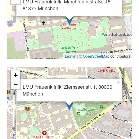
LMU Frauenklinik, Marchioninistraße 15,
h
81377 München
a
n
c
e
n
u
Leaflet
| ©
OpenStreetMap
contributors
n
d
e
+
r
×
−
LMU Frauenklinik, Ziemssenstr. 1, 80336
h
München
a
l
t
e
n
S