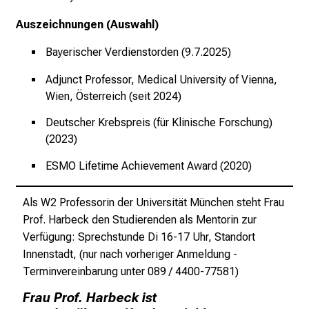
t
e
Auszeichnungen (Auswahl)
n
Bayerischer Verdienstorden (9.7.2025)
,
e
Adjunct Professor, Medical University of Vienna,
n
Wien, Österreich (seit 2024)
t
Deutscher Krebspreis (für Klinische Forschung)
d
(2023)
e
c
ESMO Lifetime Achievement Award (2020)
k
e
Als W2 Professorin der Universität München steht Frau
n
Prof. Harbeck den Studierenden als Mentorin zur
S
Verfügung: Sprechstunde Di 16-17 Uhr, Standort
i
Innenstadt, (nur nach vorheriger Anmeldung -
e
Terminvereinbarung unter 089 / 4400-77581)
v
Frau Prof. Harbeck ist
i