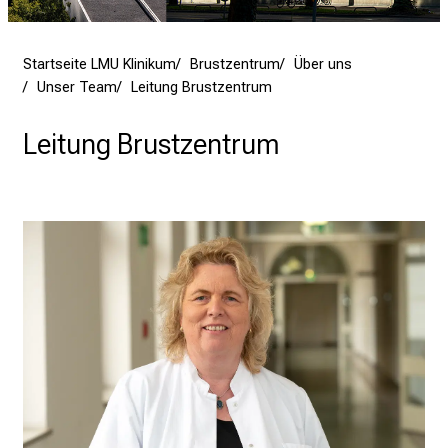
r
i
Startseite LMU Klinikum
Brustzentrum
Über uns
n
Unser Team
Leitung Brustzentrum
s
p
Leitung Brustzentrum
i
r
i
e
r
e
n
d
e
r
E
i
n