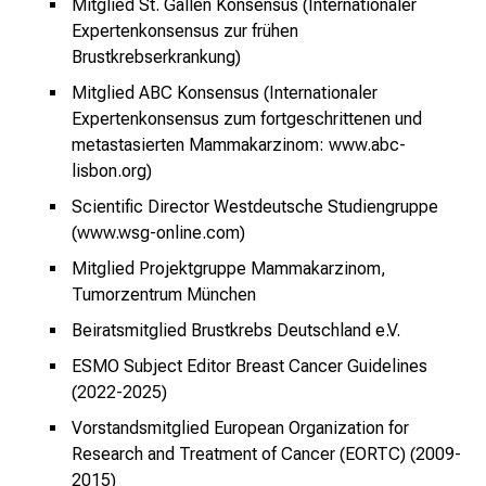
Mitglied St. Gallen Konsensus (Internationaler
a
Expertenkonsensus zur frühen
g
Brustkrebserkrankung)
.
T
Mitglied ABC Konsensus (Internationaler
r
Expertenkonsensus zum fortgeschrittenen und
e
metastasierten Mammakarzinom: www.abc-
f
lisbon.org)
f
Scientific Director Westdeutsche Studiengruppe
e
(www.wsg-online.com)
n
Mitglied Projektgruppe Mammakarzinom,
S
Tumorzentrum München
i
Beiratsmitglied Brustkrebs Deutschland e.V.
e
E
ESMO Subject Editor Breast Cancer Guidelines
x
(2022-2025)
p
Vorstandsmitglied European Organization for
e
Research and Treatment of Cancer (EORTC) (2009-
r
2015)