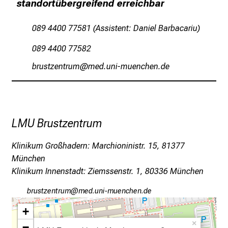
standortübergreifend erreichbar
e
l
089 4400 77581 (Assistent: Daniel Barbacariu)
f
ä
089 4400 77582
l
jpfcbßiubpfv,
vimsful_vfiuyziutmi
t
i
g
e
K
LMU Brustzentrum
a
r
Klinikum Großhadern: Marchioninistr. 15, 81377
r
München
i
Klinikum Innenstadt: Ziemssenstr. 1, 80336 München
e
jpfcbßiubpfv
JvimefularYvfiuyziu mi
r
e
+
c
×
−