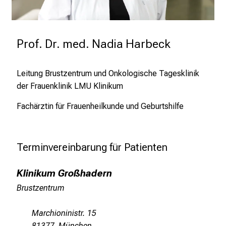
b
l
i
Prof. Dr. med. Nadia Harbeck
c
k
Leitung
Brustzentrum und Onkologische Tagesklinik
e
der Frauenklinik LMU Klinikum
i
n
Fachärztin für Frauenheilkunde und Geburtshilfe
d
e
n
Terminvereinbarung für Patienten
a
n
Klinikum Großhadern
s
Brustzentrum
p
r
Marchioninistr. 15
u
81377 München