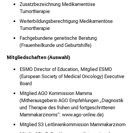
i
Zusatzbezeichnung Medikamentöse
t
Tumortherapie
l
Weiterbildungsberechtigung Medikamentöse
i
Tumortherapie
c
h
Fachgebundene genetische Beratung
(Frauenheilkunde und Geburtshilfe)
e
n
Mitgliedschaften (Auswahl)
P
f
ESMO Director of Education, Mitglied ESMO
l
(European Society of Medical Oncology) Executive
e
Board
g
Mitglied AGO Kommission Mamma
e
(Mitherausgeberin AGO Empfehlungen „Diagnostik
a
und Therapie des frühen und fortgeschrittenen
l
Mammakarzinoms“: www.ago-online.de)
l
Mitglied S3 Leitlinienkommission Mammakarzinom
t