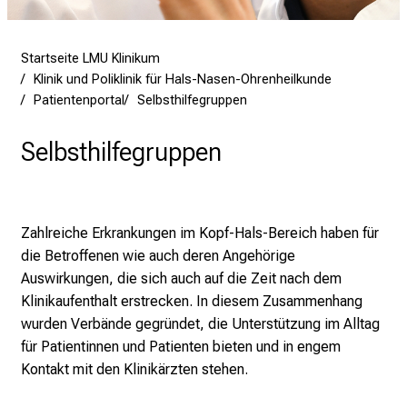
g
e
a
Startseite LMU Klinikum
Klinik und Poliklinik für Hals-Nasen-Ohrenheilkunde
m
Patientenportal
Selbsthilfegruppen
L
M
Selbsthilfegruppen
U
K
l
i
Zahlreiche Erkrankungen im Kopf-Hals-Bereich haben für
n
die Betroffenen wie auch deren Angehörige
i
Auswirkungen, die sich auch auf die Zeit nach dem
k
Klinikaufenthalt erstrecken. In diesem Zusammenhang
u
wurden Verbände gegründet, die Unterstützung im Alltag
m
für Patientinnen und Patienten bieten und in engem
–
Kontakt mit den Klinikärzten stehen.
e
i