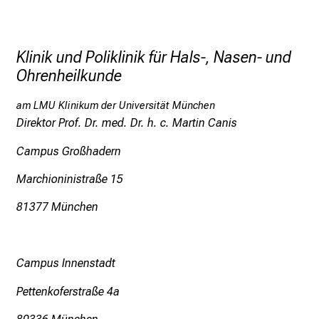
Website
Website und weitere Informationen
0800 - 723 60 44 (für Anrufe aus dem deutschen
r
Netz kostenlos)
Facebook:
Deutscher Gehörlosen-Bund
e
Website und weitere Informationen
n
luwü
vüpd:,jfc#ücäipJemi
Klinik und Poliklinik für Hals-, Nasen- und
oovoo:
dgbchat
d
Ohrenheilkunde
Die HNO-Klinik der Universität München ist als
skype:
dgbchat
e
M. Osler Zentrum bei der M. Osler Selbsthilfe
r
am LMU Klinikum der Universität München
Deutschland gelistet.
ichat:
dgbchat
E
Direktor Prof. Dr. med. Dr. h. c. Martin Canis
i
Campus Großhadern
n
b
Marchioninistraße 15
l
81377 München
i
c
k
e
Campus Innenstadt
i
Pettenkoferstraße 4a
n
d