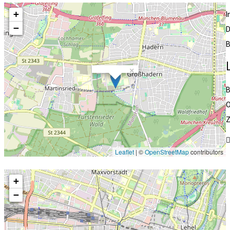
+
−
D
B
×
B
O
Leaflet
| ©
OpenStreetMap
contributors
+
−