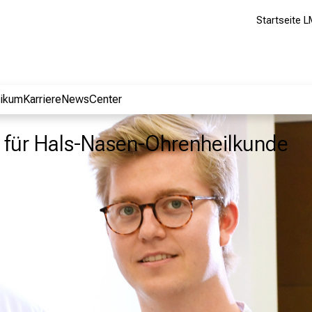
Startseite L
nikum
Karriere
NewsCenter
ik für Hals-Nasen-Ohrenheilkunde