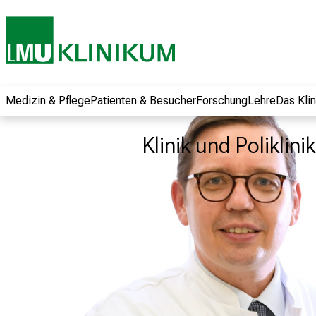
und erhalten Sie
spannende
Informationen zu
Jobs, Ausbildungen
und
Weiterbildungen.
Medizin & Pflege
Patienten & Besucher
Forschung
Lehre
Das Kli
Kommen Sie
vorbei, tauschen
Klinik und Poliklin
Sie sich mit
Kollegen aus und
lassen Sie sich von
der gelebten
Pflegewissenschaft
begeistern – ganz
unverbindlich und
ohne Anmeldung.