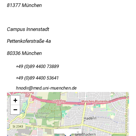
l
81377 München
t
i
g
Campus Innenstadt
e
Pettenkoferstraße 4a
K
a
80336 München
r
r
+49 (0)89 4400 73889
i
+49 (0)89 4400 53641
e
r
zuümlp
vim-Dful+vfiuWyziusmi
e
+
c
−
h
a
n
×
c