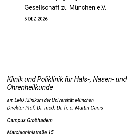
e
Gesellschaft zu München e.V.
n
5 DEZ 2026
t
d
e
c
k
e
n
S
Klinik und Poliklinik für Hals-, Nasen- und
i
Ohrenheilkunde
e
v
am LMU Klinikum der Universität München
i
Direktor Prof. Dr. med. Dr. h. c. Martin Canis
e
Campus Großhadern
l
f
Marchioninistraße 15
ä