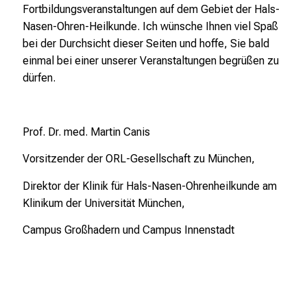
o
Fortbildungsveranstaltungen auf dem Gebiet der Hals-
l
Nasen-Ohren-Heilkunde. Ich wünsche Ihnen viel Spaß
l
bei der Durchsicht dieser Seiten und hoffe, Sie bald
e
einmal bei einer unserer Veranstaltungen begrüßen zu
n
dürfen.
u
n
d
Prof. Dr. med. Martin Canis
g
Vorsitzender der ORL-Gesellschaft zu München,
a
n
Direktor der Klinik für Hals-Nasen-Ohrenheilkunde am
z
Klinikum der Universität München,
h
e
Campus Großhadern und Campus Innenstadt
i
t
l
i