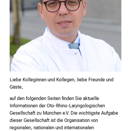
c
k
e
i
n
d
e
n
a
n
s
Liebe Kolleginnen und Kollegen, liebe Freunde und
p
Gäste,
r
u
auf den folgenden Seiten finden Sie aktuelle
c
Informationen der Oto-Rhino-Laryngologischen
h
Gesellschaft zu München e.V. Die wichtigste Aufgabe
s
dieser Gesellschaft ist die Organisation von
v
regionalen, nationalen und internationalen