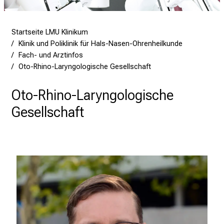
s
p
i
Startseite LMU Klinikum
r
Klinik und Poliklinik für Hals-Nasen-Ohrenheilkunde
i
Fach- und Arztinfos
e
Oto-Rhino-Laryngologische Gesellschaft
r
e
Oto-Rhino-Laryngologische
n
Gesellschaft
d
e
r
E
i
n
b
l
i