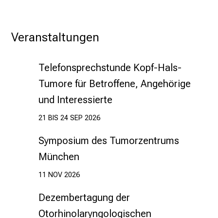
r
e
f
Veranstaltungen
f
e
Telefonsprechstunde Kopf-Hals-
n
S
Tumore für Betroffene, Angehörige
i
und Interessierte
e
E
21 BIS 24 SEP 2026
x
Symposium des Tumorzentrums
p
e
München
r
11 NOV 2026
t
e
Dezembertagung der
n
Otorhinolaryngologischen
,