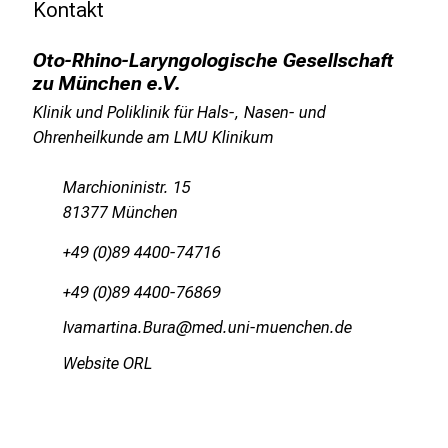
Kontakt
c
h
Oto-Rhino-Laryngologische Gesellschaft
e
zu München e.V.
n
P
Klinik und Poliklinik für Hals-, Nasen- und
f
Ohrenheilkunde am LMU Klinikum
l
e
Marchioninistr. 15
g
81377 München
e
+49 (0)89 4400-74716
a
l
+49 (0)89 4400-76869
l
EqgvgpblugsAfpg
vim ful_vfiuyziusmi
t
a
Website ORL
g
.
T