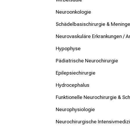
mehr Informationen
Neuroonkologie
Schließen
Schädelbasischirurgie & Menin
Neurovaskuläre Erkrankungen / 
Hypophyse
Pädiatrische Neurochirurgie
Epilepsiechirurgie
Hydrocephalus
Funktionelle Neurochirurgie & S
Neurophysiologie
Neurochirurgische Intensivmediz