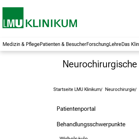
und erhalten Sie
spannende
Informationen zu
Jobs, Ausbildungen
und
Weiterbildungen.
Medizin & Pflege
Patienten & Besucher
Forschung
Lehre
Das Kli
Kommen Sie
vorbei, tauschen
Neurochirurgische K
Sie sich mit
Kollegen aus und
lassen Sie sich von
Startseite LMU Klinikum
Neurochirurgie
der gelebten
Pflegewissenschaft
begeistern – ganz
Patientenportal
unverbindlich und
ohne Anmeldung.
Behandlungsschwerpunkte
Wirbelsäule