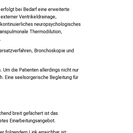
rfolgt bei Bedarf eine erweiterte
externer Ventrikeldrainage,
skontinuierliches neuropsychologisches
transpulmonale Thermodilution,
.
nersatzverfahren, Bronchoskopie und
 Um die Patienten allerdings nicht nur
h. Eine seelsorgerische Begleitung für
chend breit gefächert ist das
tetes Einarbeitungsangebot.
r folgendem Link erreichbar ist: