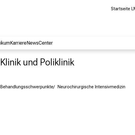
Startseite L
nikum
Karriere
NewsCenter
linik und Poliklinik
Behandlungsschwerpunkte
Neurochirurgische Intensivmedizin