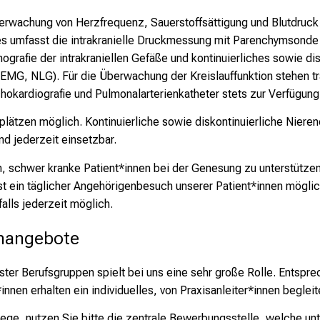
erwachung von Herzfrequenz, Sauerstoffsättigung und Blutdruck e
s umfasst die intrakranielle Druckmessung mit Parenchymsonde 
afie der intrakraniellen Gefäße und kontinuierliches sowie di
 EMG, NLG). Für die Überwachung der Kreislauffunktion stehen 
hokardiografie und Pulmonalarterienkatheter stets zur Verfügung
plätzen möglich. Kontinuierliche sowie diskontinuierliche Niere
d jederzeit einsetzbar.
, schwer kranke Patient*innen bei der Genesung zu unterstützen.
st ein täglicher Angehörigenbesuch unserer Patient*innen möglic
alls jederzeit möglich.
enangebote
nster Berufsgruppen spielt bei uns eine sehr große Rolle. Entspre
nnen erhalten ein individuelles, von Praxisanleiter*innen beglei
ege, nutzen Sie bitte die zentrale Bewerbungsstelle, welche unte