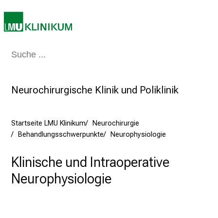
c
h
s
v
o
Medizin & Pflege
Patienten & Besucher
Forschung
Lehre
Das Kli
l
l
e
Neurochirurgische Klinik und Poliklinik
n
u
n
Startseite LMU Klinikum
Neurochirurgie
d
Behandlungsschwerpunkte
Neurophysiologie
g
Klinische und Intraoperative
a
n
Neurophysiologie
z
h
e