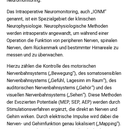
Neuromonitoring.
e
l
Das Intraoperative Neuromonitoring, auch „IONM“
f
genannt, ist ein Spezialgebiet der klinischen
ä
Neurophysiologie. Neurophysiologische Methoden
l
werden intraoperativ angewandt, um während einer
t
Operation die Funktion von peripheren Nerven, spinalen
i
Nerven, dem Rückenmark und bestimmter Hirnareale zu
g
messen und zu überwachen.
e
Hierzu zählen die Kontrolle des motorischen
K
Nervenbahnsystems („Bewegung“), des somatosensiblen
a
Nervenbahnsystems („Gefühl, Lagesinn im Raum“), des
r
auditorischen Nervenbahnsystems („Gehör“) und des
r
visuellen Nervenbahnsystems („Sehen“). Diese Methoden
i
der Evozierten Potentiale (MEP, SEP, AEP) werden durch
e
Stimulationsverfahren ergänzt, die direkt an Nerven und
r
Gehirn wirken. Durch elektrische Impulse wird dabei die
e
Nerven- und Gehirnfunktion genau lokalisiert („Mapping“).
c