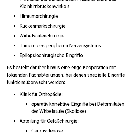
t
Kleinhirnbrückenwinkels
i
Hirntumorchirurgie
o
Rückenmarkschirurgie
n
e
Wirbelsäulenchirurgie
n
Tumore des peripheren Nervensystems
z
Epilepsiechirurgische Eingriffe
u
J
Es besteht darüber hinaus eine enge Kooperation mit
o
folgenden Fachabteilungen, bei denen spezielle Eingriffe
b
funktionsüberwacht werden:
s
,
Klinik für Orthopädie:
A
operativ korrektive Eingriffe bei Deformitäten
u
der Wirbelsäule (Skoliose)
s
Abteilung für Gefäßchirurgie:
b
Carotisstenose
i