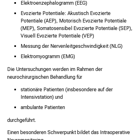
t
Elektroenzephalogramm (EEG)
e
Evozierte Potentiale: Akustisch Evozierte
n
Potentiale (AEP), Motorisch Evozierte Potentiale
,
(MEP), Somatosensibel Evozierte Potentiale (SEP),
e
Visuell Evozierte Potentiale (VEP)
n
Messung der Nervenleitgeschwindigkeit (NLG)
t
Elektromyogramm (EMG)
d
e
Die Untersuchungen werden im Rahmen der
c
neurochirurgischen Behandlung für
k
e
stationäre Patienten (insbesondere auf der
n
Intensivstation) und
S
ambulante Patienten
i
e
durchgeführt.
v
Einen besonderen Schwerpunkt bildet das Intraoperative
i