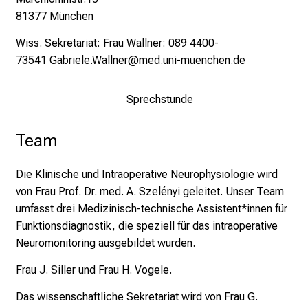
81377 München
i
c
Wiss. Sekretariat: Frau Wallner: 089 4400-
h
73541
Gabriele.Wallner@med.uni-muenchen.de
m
i
Sprechstunde
t
K
Team
o
l
l
Die Klinische und Intraoperative Neurophysiologie wird
e
von Frau Prof. Dr. med. A. Szelényi geleitet. Unser Team
g
umfasst drei Medizinisch-technische Assistent*innen für
e
Funktionsdiagnostik, die speziell für das intraoperative
n
Neuromonitoring ausgebildet wurden.
a
Frau J. Siller und Frau H. Vogele.
u
s
Das wissenschaftliche Sekretariat wird von Frau G.