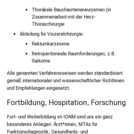
l
Thorakale Bauchaortenaneurysmen (in
d
Zusammenarbeit mit der Herz-
u
Thoraxchirurgie
n
Abteilung für Viszeralchirurgie:
g
e
Rektumkarzinome
n
Retroperitoneale Raumforderungen, z.B.
u
Sarkome
n
d
Alle genannten Verfahrensweisen werden standardisiert
W
gemäß internationaler und wissenschaftlicher Richtlinien
e
und Empfehlungen eingesetzt.
i
Fortbildung, Hospitation, Forschung
t
e
Fort- und Weiterbildung im IONM sind uns ein ganz
r
besonderes Anliegen. Ärzt*innen, MTAs für
b
Funktionsdiagnostik, Gesundheits- und
i