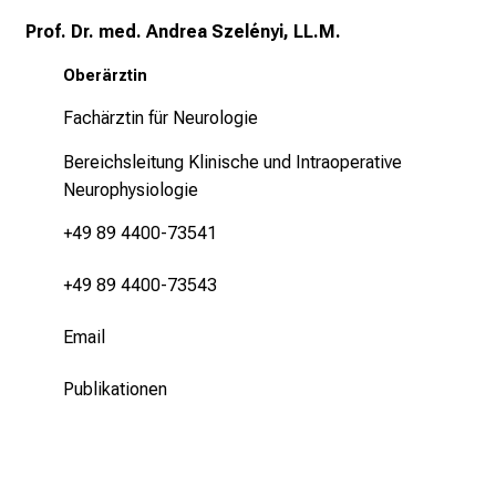
n
d
Prof. Dr. med. Andrea Szelényi, LL.M.
e
Oberärztin
r
g
Fachärztin für Neurologie
e
Bereichsleitung Klinische und Intraoperative
l
Neurophysiologie
e
b
+49 89 4400-73541
t
e
+49 89 4400-73543
n
P
Email
f
Publikationen
l
e
g
e