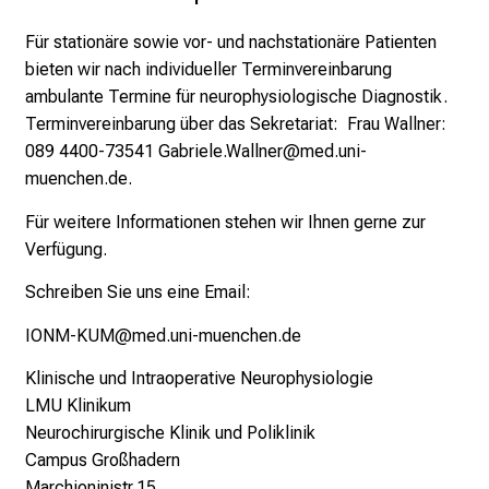
o
Für stationäre sowie vor- und nachstationäre Patienten
r
bieten wir nach individueller Terminvereinbarung
b
ambulante Termine für neurophysiologische Diagnostik.
e
Terminvereinbarung über das Sekretariat: Frau Wallner:
i
089 4400-73541
Gabriele.Wallner@med.uni-
,
muenchen.de.
t
a
Für weitere Informationen stehen wir Ihnen gerne zur
u
Verfügung.
s
Schreiben Sie uns eine Email:
c
h
IONM-KUM@med.uni-muenchen.de
e
Klinische und Intraoperative Neurophysiologie
n
LMU Klinikum
S
Neurochirurgische Klinik und Poliklinik
i
Campus Großhadern
e
Marchioninistr.15
s