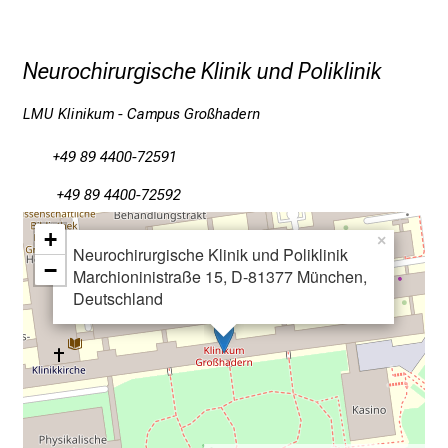
w
i
s
Neurochirurgische Klinik und Poliklinik
s
e
LMU Klinikum - Campus Großhadern
n
s
+49 89 4400-72591
c
+49 89 4400-72592
h
a
+
×
Neurochirurgische Klinik und Poliklinik
f
−
Marchioninistraße 15, D-81377 München,
t
Deutschland
b
e
g
e
i
s