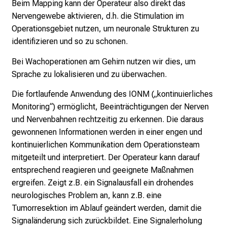
Beim Mapping kann der Operateur also direkt das
h
Nervengewebe aktivieren, d.h. die Stimulation im
a
Operationsgebiet nutzen, um neuronale Strukturen zu
n
identifizieren und so zu schonen.
c
e
Bei Wachoperationen am Gehirn nutzen wir dies, um
n
Sprache zu lokalisieren und zu überwachen.
u
Die fortlaufende Anwendung des IONM („kontinuierliches
n
Monitoring“) ermöglicht, Beeinträchtigungen der Nerven
d
und Nervenbahnen rechtzeitig zu erkennen. Die daraus
e
gewonnenen Informationen werden in einer engen und
r
kontinuierlichen Kommunikation dem Operationsteam
h
mitgeteilt und interpretiert. Der Operateur kann darauf
a
entsprechend reagieren und geeignete Maßnahmen
l
ergreifen. Zeigt z.B. ein Signalausfall ein drohendes
t
neurologisches Problem an, kann z.B. eine
e
Tumorresektion im Ablauf geändert werden, damit die
n
Signaländerung sich zurückbildet. Eine Signalerholung
S