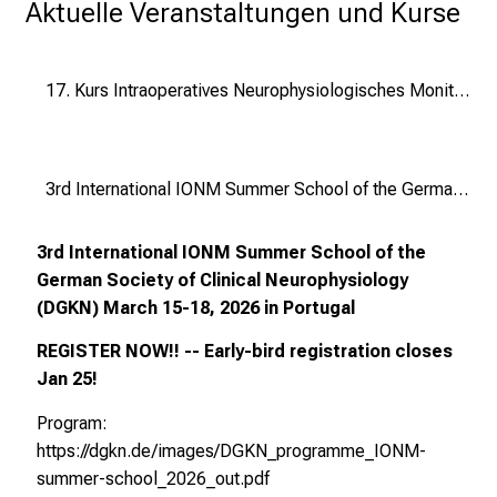
i
Aktuelle Veranstaltungen und Kurse
t
l
i
17. Kurs Intraoperatives Neurophysiologisches Monitoring in der Neurochirurgie und 5. Kurs Neurochirurgisches Operieren unter Intraoperativem Neurophysiologischen Monitoring
c
h
e
3rd International IONM Summer School of the German Society of Clinical Neurophysiology (DGKN) March 15-18, 2026 in Portugal
n
P
3rd International IONM Summer School of the
f
German Society of Clinical Neurophysiology
l
(DGKN) March 15-18, 2026 in Portugal
e
g
REGISTER NOW!! -- Early-bird registration closes
e
Jan 25!
a
l
Program:
l
https://dgkn.de/images/DGKN_programme_IONM-
t
summer-school_2026_out.pdf