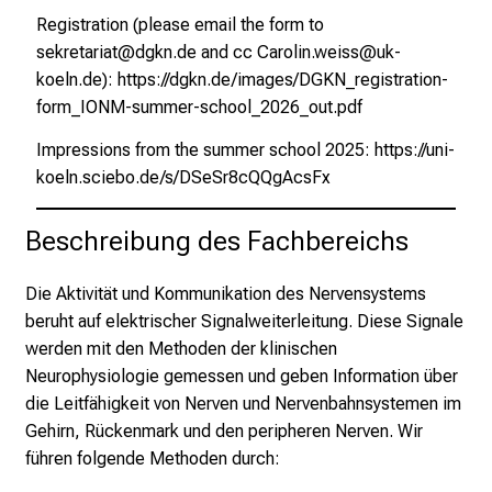
a
Registration (please email the form to
g
sekretariat@dgkn.de
and cc
Carolin.weiss@uk-
.
koeln.de
):
https://dgkn.de/images/DGKN_registration-
T
form_IONM-summer-school_2026_out.pdf
r
e
Impressions from the summer school 2025:
https://uni-
f
koeln.sciebo.de/s/DSeSr8cQQgAcsFx
f
e
Beschreibung des Fachbereichs
n
S
Die Aktivität und Kommunikation des Nervensystems
i
beruht auf elektrischer Signalweiterleitung. Diese Signale
e
werden mit den Methoden der klinischen
E
Neurophysiologie gemessen und geben Information über
x
die Leitfähigkeit von Nerven und Nervenbahnsystemen im
p
Gehirn, Rückenmark und den peripheren Nerven. Wir
e
führen folgende Methoden durch:
r