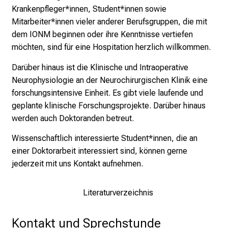
Krankenpfleger*innen, Student*innen sowie
l
Mitarbeiter*innen vieler anderer Berufsgruppen, die mit
d
dem IONM beginnen oder ihre Kenntnisse vertiefen
u
möchten, sind für eine Hospitation herzlich willkommen.
n
g
Darüber hinaus ist die Klinische und Intraoperative
e
Neurophysiologie an der Neurochirurgischen Klinik eine
n
forschungsintensive Einheit. Es gibt viele laufende und
.
geplante klinische Forschungsprojekte. Darüber hinaus
K
werden auch Doktoranden betreut.
o
m
Wissenschaftlich interessierte Student*innen, die an
m
einer Doktorarbeit interessiert sind, können gerne
e
jederzeit mit uns Kontakt aufnehmen.
n
S
Literaturverzeichnis
i
e
Kontakt und Sprechstunde
v