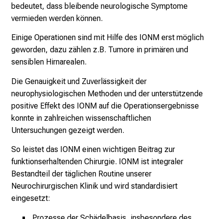
bedeutet, dass bleibende neurologische Symptome
i
vermieden werden können.
e
s
Einige Operationen sind mit Hilfe des IONM erst möglich
p
geworden, dazu zählen z.B. Tumore in primären und
a
sensiblen Hirnarealen.
n
n
Die Genauigkeit und Zuverlässigkeit der
e
neurophysiologischen Methoden und der unterstützende
n
positive Effekt des IONM auf die Operationsergebnisse
d
konnte in zahlreichen wissenschaftlichen
e
Untersuchungen gezeigt werden.
I
So leistet das IONM einen wichtigen Beitrag zur
n
funktionserhaltenden Chirurgie. IONM ist integraler
f
Bestandteil der täglichen Routine unserer
o
Neurochirurgischen Klinik und wird standardisiert
r
eingesetzt:
m
a
Prozesse der Schädelbasis, insbesondere des