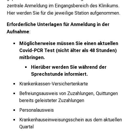
o
zentrale Anmeldung im Eingangsbereich des Klinikums.
l
Hier werden Sie für die jeweilige Station aufgenommen.
l
Erforderliche Unterlagen für Anmeldung in der
e
Aufnahme
:
r
i
Möglicherweise müssen Sie einen aktuellen
n
Covid-PCR Test (nicht älter als 48 Stunden)
s
mitbringen.
p
Hierüber werden Sie während der
i
Sprechstunde informiert.
r
Krankenkassen-Versichertenkarte
i
e
Befreiungsausweis von Zuzahlungen, Quittungen
bereits geleisteter Zuzahlungen
r
e
Personalausweis
n
Krankenhauseinweisungsschein aus dem aktuellen
d
Quartal
e