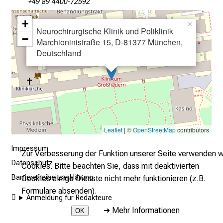
a
+49 89 4400-72592
l
+
×
l
Neurochirurgische Klinik und Poliklinik
−
t
Marchioninistraße 15, D-81377 München,
a
Deutschland
g
.
T
r
e
f
Leaflet
| ©
OpenStreetMap
contributors
f
Impressum
e
Zur Verbesserung der Funktion unserer Seite verwenden w
n
Datenschutz
Cookies. Bitte beachten Sie, dass mit deaktivierten
S
Barrierefreiheitserklärung
Cookies einige Dienste nicht mehr funktionieren (z.B.
i
Formulare absenden).
Anmeldung für Redakteure
e
➜
Mehr Informationen
OK
E