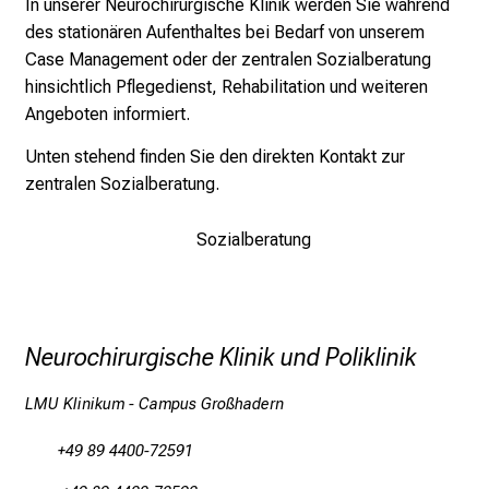
n
In unserer Neurochirurgische Klinik werden Sie während
z
des stationären Aufenthaltes bei Bedarf von unserem
h
Case Management oder der zentralen Sozialberatung
e
hinsichtlich Pflegedienst, Rehabilitation und weiteren
i
Angeboten informiert.
t
Unten stehend finden Sie den direkten Kontakt zur
l
zentralen Sozialberatung.
i
c
Sozialberatung
h
e
n
P
Neurochirurgische Klinik und Poliklinik
f
l
LMU Klinikum - Campus Großhadern
e
g
+49 89 4400-72591
e