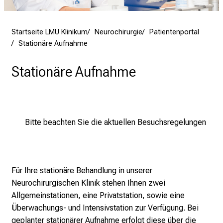
M
U
Startseite LMU Klinikum
Neurochirurgie
Patientenportal
K
Stationäre Aufnahme
l
i
Stationäre Aufnahme
n
i
k
u
m
Bitte beachten Sie die aktuellen Besuchsregelungen
–
e
i
n
Für Ihre stationäre Behandlung in unserer
T
Neurochirurgischen Klinik stehen Ihnen zwei
a
Allgemeinstationen
, eine
Privatstation
, sowie eine
g
Überwachungs- und Intensivstation
zur Verfügung.
Bei
v
geplanter stationärer Aufnahme erfolgt diese über die