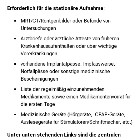
r
Erforderlich für die stationäre Aufnahme
:
E
MRT/CT/Röntgenbilder oder Befunde von
i
Untersuchungen
n
b
Arztbriefe oder ärztliche Atteste von früheren
l
Krankenhausaufenthalten oder über wichtige
i
Vorerkrankungen
c
vorhandene Implantatpässe, Impfausweise,
k
Notfallpässe oder sonstige medizinische
e
Bescheinigungen
i
Liste der regelmäßig einzunehmenden
n
Medikamente sowie einen Medikamentenvorrat für
d
die ersten Tage
e
Medizinische Geräte (Hörgeräte, CPAP-Geräte,
n
Auslesegeräte für Stimulatoren/Schrittmacher, etc.)
a
n
Unter unten stehenden Links sind die zentralen
s