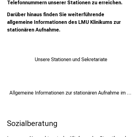
Telefonnummern unserer Stationen zu erreichen.
p
Darüber hinaus finden Sie weiterführende
r
allgemeine Informationen des LMU Klinikums zur
u
stationären Aufnahme.
c
h
s
v
Unsere Stationen und Sekretariate
o
l
l
e
n
Allgemeine Informationen zur stationären Aufnahme im Klinikum Großhadern
u
n
d
Sozialberatung
g
a