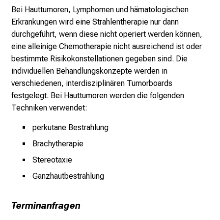
e
Bei Hauttumoren, Lymphomen und hämatologischen
a
Erkrankungen wird eine Strahlentherapie nur dann
m
durchgeführt, wenn diese nicht operiert werden können,
L
eine alleinige Chemotherapie nicht ausreichend ist oder
M
bestimmte Risikokonstellationen gegeben sind. Die
U
individuellen Behandlungskonzepte werden in
K
verschiedenen, interdisziplinären Tumorboards
l
festgelegt. Bei Hauttumoren werden die folgenden
i
Techniken verwendet:
n
perkutane Bestrahlung
i
k
Brachytherapie
u
Stereotaxie
m
Ganzhautbestrahlung
–
e
i
Terminanfragen
n