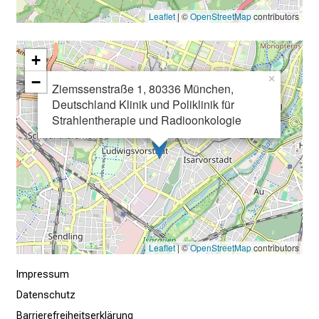
d
Leaflet
| ©
OpenStreetMap
contributors
g
a
+
n
−
×
z
Ziemssenstraße 1, 80336 München,
h
Deutschland Klinik und Poliklinik für
Strahlentherapie und Radioonkologie
e
i
t
l
i
c
h
e
Leaflet
| ©
OpenStreetMap
contributors
n
Impressum
P
Datenschutz
f
l
Barrierefreiheitserklärung