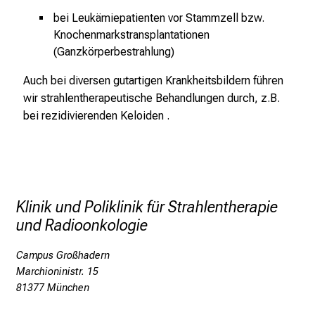
e
bei Leukämiepatienten vor Stammzell bzw.
n
Knochenmarkstransplantationen
d
(Ganzkörperbestrahlung)
e
Auch bei diversen gutartigen Krankheitsbildern führen
r
wir strahlentherapeutische Behandlungen durch, z.B.
E
bei rezidivierenden Keloiden .
i
n
b
l
i
c
Klinik und Poliklinik für Strahlentherapie
k
und Radioonkologie
e
Campus Großhadern
i
Marchioninistr. 15
n
81377 München
d
e