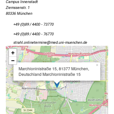
Campus Innenstadt
n
Ziemssenstr. 1
a
80336 München
n
s
+49 (0)89 / 4400 - 73770
p
+49 (0)89 / 4400 - 76770
r
u
cbpgzä-üuäluibipvlui
:vim ful+vfiuyziusmi
c
+
h
−
s
×
v
Marchioninistraße 15, 81377 München,
Deutschland Marchioninistraße 15
o
l
l
e
n
u
n