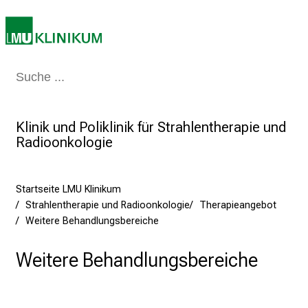
a
r
r
i
e
Medizin & Pflege
Patienten & Besucher
Forschung
Lehre
Das Kli
r
e
Klinik und Poliklinik für Strahlentherapie und
t
Radioonkologie
a
g
d
Startseite LMU Klinikum
e
Strahlentherapie und Radioonkologie
Therapieangebot
r
Weitere Behandlungsbereiche
P
f
Weitere Behandlungsbereiche
l
e
g