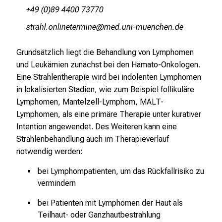
T
+49 (0)89 4400 73770
a
cbpgzäsüuälYDuibipvlui
vimsfulGnvfiuyziusmi
g
v
Grundsätzlich liegt die Behandlung von Lymphomen
o
und Leukämien zunächst bei den Hämato-Onkologen.
l
Eine Strahlentherapie wird bei indolenten Lymphomen
l
in lokalisierten Stadien, wie zum Beispiel follikuläre
e
Lymphomen, Mantelzell-Lymphom, MALT-
r
Lymphomen, als eine primäre Therapie unter kurativer
i
Intention angewendet. Des Weiteren kann eine
n
Strahlenbehandlung auch im Therapieverlauf
s
notwendig werden:
p
i
bei Lymphompatienten, um das Rückfallrisiko zu
r
vermindern
i
bei Patienten mit Lymphomen der Haut als
e
Teilhaut- oder Ganzhautbestrahlung
r