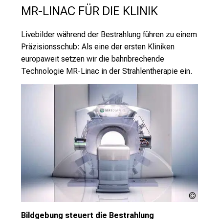
n
MR-LINAC FÜR DIE KLINIK
T
a
Livebilder während der Bestrahlung führen zu einem
g
Präzisionsschub: Als eine der ersten Kliniken
v
europaweit setzen wir die bahnbrechende
o
Technologie MR-Linac in der Strahlentherapie ein.
l
l
e
r
i
n
s
p
i
r
i
ViewR
Techno
e
Bildgebung steuert die Bestrahlung
Inc.