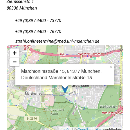
Ziemssenstr. 1
S
80336 München
i
e
+49 (0)89 / 4400 - 73770
E
x
+49 (0)89 / 4400 - 76770
p
cbpgzätüuäluibipvlui
vim-ful_Svfiuyziu mi
e
+
r
−
t
×
e
Marchioninistraße 15, 81377 München,
n
Deutschland Marchioninistraße 15
,
e
n
t
d
e
c
Leaflet
| ©
OpenStreetMap
contributors