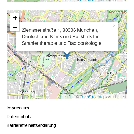
k
e
+
n
−
×
S
Ziemssenstraße 1, 80336 München,
i
Deutschland Klinik und Poliklinik für
e
Strahlentherapie und Radioonkologie
v
i
e
l
f
ä
l
Leaflet
| ©
OpenStreetMap
contributors
t
i
Impressum
g
Datenschutz
e
Barrierefreiheitserklärung
K