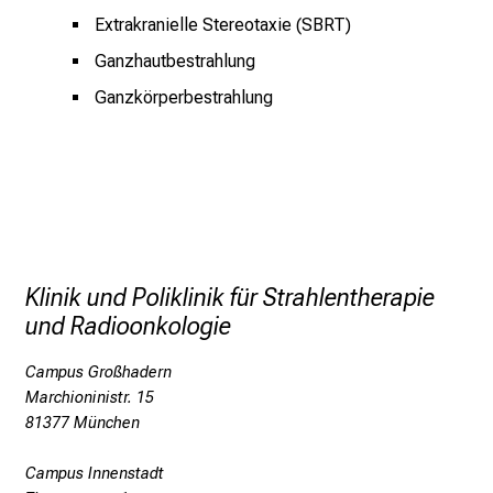
l
Extrakranielle Stereotaxie (SBRT)
e
Ganzhautbestrahlung
g
e
Ganzkörperbestrahlung
a
l
l
t
a
g
.
Klinik und Poliklinik für Strahlentherapie
T
und Radioonkologie
r
e
Campus Großhadern
f
Marchioninistr. 15
f
81377 München
e
Campus Innenstadt
n