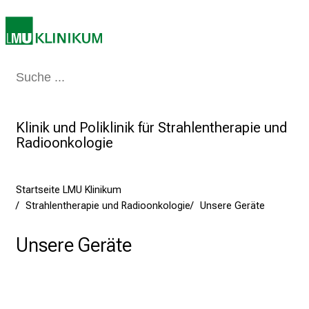
e
a
m
L
Medizin & Pflege
Patienten & Besucher
Forschung
Lehre
Das Kli
M
U
K
Klinik und Poliklinik für Strahlentherapie und
l
Radioonkologie
i
n
i
Startseite LMU Klinikum
k
Strahlentherapie und Radioonkologie
Unsere Geräte
u
Unsere Geräte
m
–
e
i