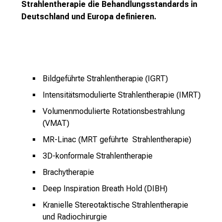
n
Strahlentherapie die Behandlungsstandards in
d
Deutschland und Europa definieren.
g
a
n
z
h
Bildgeführte Strahlentherapie (IGRT)
e
Intensitätsmodulierte Strahlentherapie (IMRT)
i
Volumenmodulierte Rotationsbestrahlung
t
(VMAT)
l
i
MR-Linac (MRT geführte Strahlentherapie)
c
3D-konformale Strahlentherapie
h
Brachytherapie
e
Deep Inspiration Breath Hold (DIBH)
n
P
Kranielle Stereotaktische Strahlentherapie
f
und Radiochirurgie