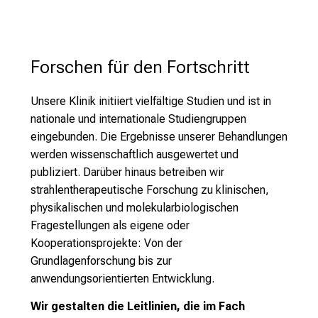
e
n
a
n
Forschen für den Fortschritt
s
p
Unsere Klinik initiiert vielfältige Studien und ist in
r
nationale und internationale Studiengruppen
u
eingebunden. Die Ergebnisse unserer Behandlungen
c
werden wissenschaftlich ausgewertet und
h
publiziert. Darüber hinaus betreiben wir
s
strahlentherapeutische Forschung zu klinischen,
v
physikalischen und molekularbiologischen
o
Fragestellungen als eigene oder
l
Kooperationsprojekte: Von der
l
Grundlagenforschung bis zur
e
anwendungsorientierten Entwicklung.
n
u
Wir gestalten die Leitlinien, die im Fach