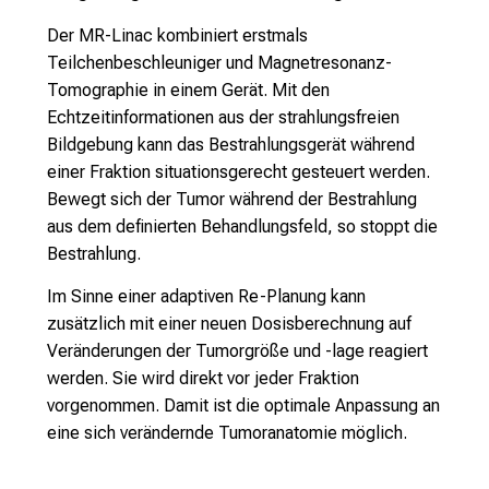
r
(“View
e
Der MR-Linac kombiniert erstmals
n
Teilchenbeschleuniger und Magnetresonanz-
d
Tomographie in einem Gerät. Mit den
e
Echtzeitinformationen aus der strahlungsfreien
r
Bildgebung kann das Bestrahlungsgerät während
E
einer Fraktion situationsgerecht gesteuert werden.
i
Bewegt sich der Tumor während der Bestrahlung
n
aus dem definierten Behandlungsfeld, so stoppt die
b
Bestrahlung.
l
Im Sinne einer adaptiven Re-Planung kann
i
zusätzlich mit einer neuen Dosisberechnung auf
c
Veränderungen der Tumorgröße und -lage reagiert
k
werden. Sie wird direkt vor jeder Fraktion
e
vorgenommen. Damit ist die optimale Anpassung an
i
eine sich verändernde Tumoranatomie möglich.
n
d