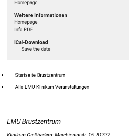
Homepage
s
p
Weitere Informationen
i
Homepage
r
Info PDF
i
iCal-Download
e
Save the date
r
e
n
d
Startseite Brustzentrum
e
Alle LMU Klinikum Veranstaltungen
r
E
i
n
b
LMU Brustzentrum
l
i
Klinikum Großhadern: Marchioninistr. 15, 81377