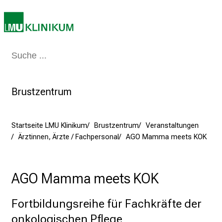
0
2
5
d
e
Medizin & Pflege
Patienten & Besucher
Forschung
Lehre
Das Kli
n
K
Brustzentrum
a
r
r
Startseite LMU Klinikum
Brustzentrum
Veranstaltungen
i
Ärztinnen, Ärzte / Fachpersonal
AGO Mamma meets KOK
e
r
e
AGO Mamma meets KOK
t
a
Fortbildungsreihe für Fachkräfte der
g
d
onkologischen Pflege