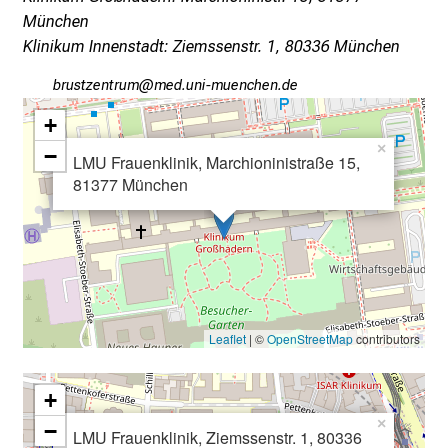
c
München
k
Klinikum Innenstadt: Ziemssenstr. 1, 80336 München
e
jpfYcbßiubpfv
vim-ful+vfi,uyziusmi
i
n
+
d
×
−
LMU Frauenklinik, Marchioninistraße 15,
e
81377 München
n
a
n
s
p
r
Leaflet
| ©
OpenStreetMap
contributors
u
c
h
+
s
×
−
LMU Frauenklinik, Ziemssenstr. 1, 80336
v