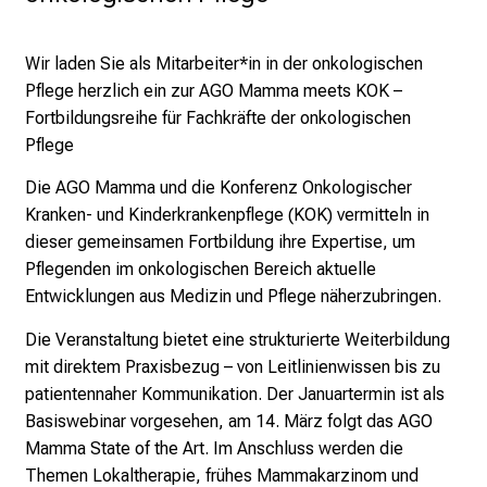
e
r
Wir laden Sie als Mitarbeiter*in in der onkologischen
P
Pflege herzlich ein zur
AGO Mamma meets KOK –
f
Fortbildungsreihe für Fachkräfte der onkologischen
l
Pflege
e
g
Die AGO Mamma und die Konferenz Onkologischer
e
Kranken- und Kinderkrankenpflege (KOK)
vermitteln in
a
dieser gemeinsamen Fortbildung ihre Expertise, um
m
Pflegenden im
onkologischen Bereich aktuelle
L
Entwicklungen aus Medizin und Pflege näherzubringen.
M
Die Veranstaltung bietet eine strukturierte Weiterbildung
U
mit direktem Praxisbezug –
von Leitlinienwissen bis zu
K
patientennaher Kommunikation. Der Januartermin ist als
l
Basiswebinar
vorgesehen, am 14. März folgt das AGO
i
Mamma State of the Art. Im Anschluss werden die
n
Themen
Lokaltherapie, frühes Mammakarzinom und
i