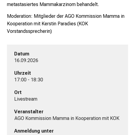
metastasiertes Mammakarzinom behandelt.
k
u
Moderation: Mitglieder der AGO Kommission Mamma in
m
Kooperation mit
Kerstin Paradies (KOK
–
Vorstandssprecherin)
e
i
n
Datum
T
16.09.2026
a
g
Uhrzeit
17:00 - 18:30
v
o
Ort
l
Livestream
l
e
Veranstalter
r
 AGO Kommission Mamma in Kooperation mit KOK
i
Anmeldung unter
n