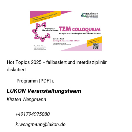
e
t
a
g
d
e
r
P
Hot Topics 2025 – fallbasiert und interdisziplinär
f
diskutiert
l
e
Programm [PDF]
g
LUKON Veranstaltungsteam
e
Kirsten Wengmann
a
m
+491794975080
L
M
oséiuxvguu
äfoüua :mi
U