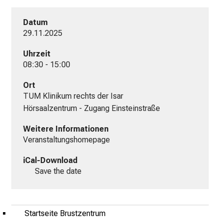
K
Datum
l
29.11.2025
i
n
Uhrzeit
i
08:30 - 15:00
k
u
Ort
TUM Klinikum rechts der Isar

m
Hörsaalzentrum - Zugang Einsteinstraße
–
e
Weitere Informationen
i
Veranstaltungshomepage
n
T
iCal-Download
a
Save the date
g
v
o
Startseite Brustzentrum
l