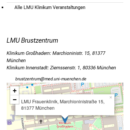
l
Alle LMU Klinikum Veranstaltungen
e
r
i
n
LMU Brustzentrum
s
p
Klinikum Großhadern: Marchioninistr. 15, 81377
i
München
r
Klinikum Innenstadt: Ziemssenstr. 1, 80336 München
i
e
jpfcbßiubpfv
vim fulJ+vfiDuyziu mi
r
+
e
×
−
LMU Frauenklinik, Marchioninistraße 15,
n
81377 München
d
e
r