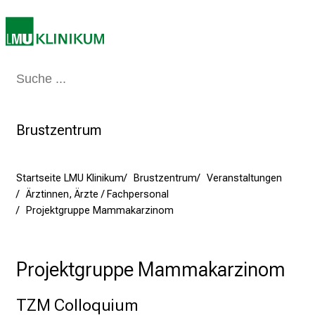
J
u
n
i
Medizin & Pflege
Patienten & Besucher
Forschung
Lehre
Das Kli
2
0
2
Brustzentrum
5
d
e
Startseite LMU Klinikum
Brustzentrum
Veranstaltungen
n
Ärztinnen, Ärzte / Fachpersonal
K
Projektgruppe Mammakarzinom
a
r
r
Projektgruppe Mammakarzinom
i
e
TZM Colloquium
r