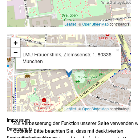
E
i
n
b
Leaflet
| ©
OpenStreetMap
contributors
l
i
+
c
×
−
LMU Frauenklinik, Ziemssenstr. 1, 80336
k
München
e
i
n
d
e
n
a
Leaflet
| ©
OpenStreetMap
contributors
n
Impressum
s
Zur Verbesserung der Funktion unserer Seite verwenden w
Datenschutz
p
Cookies. Bitte beachten Sie, dass mit deaktivierten