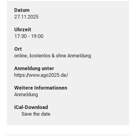
K
l
Datum
27.11.2025
i
n
Uhrzeit
i
17:30 - 19:00
k
u
Ort
m
online, kostenlos & ohne Anmeldung
–
Anmeldung unter
e
https://www.ago2025.de/
i
n
Weitere Informationen
T
Anmeldung
a
iCal-Download
g
Save the date
v
o
l