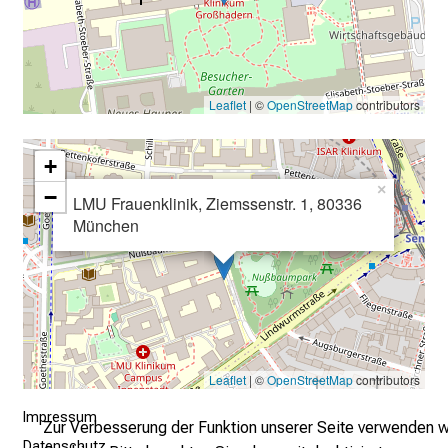
i
n
b
l
Leaflet
| ©
OpenStreetMap
contributors
i
c
k
+
e
×
−
LMU Frauenklinik, Ziemssenstr. 1, 80336
i
München
n
d
e
n
a
n
Leaflet
| ©
OpenStreetMap
contributors
s
p
Impressum
Zur Verbesserung der Funktion unserer Seite verwenden w
r
Datenschutz