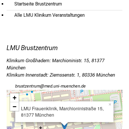
l
Startseite Brustzentrum
e
Alle LMU Klinikum Veranstaltungen
r
i
n
s
p
LMU Brustzentrum
i
r
Klinikum Großhadern: Marchioninistr. 15, 81377
i
München
e
Klinikum Innenstadt: Ziemssenstr. 1, 80336 München
r
jpfcbßiubpfv
vimeful#vfiuyziu mi
e
n
+
d
×
−
LMU Frauenklinik, Marchioninistraße 15,
e
81377 München
r
E