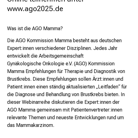
e
www.ago2025.de
t
a
g
Was ist die AGO Mamma?
d
e
Die AGO Kommission Mamma besteht aus deutschen
r
Expert:innen verschiedener
Disziplinen. Jedes Jahr
P
entwickelt die Arbeitsgemeinschaft
f
Gynäkologische
Onkologie e.V. (AGO) Kommission
l
Mamma Empfehlungen für Therapie und Diagnostik von
e
Brustkrebs. Diese Empfehlungen sollen Ärzt:innen und
g
Patient:innen
einen ständig aktualisierten „Leitfaden“ für
e
die Diagnose und Behandlung von
Brustkrebs bieten. In
a
dieser Webinarreihe diskutieren die Expert:innen der
m
AGO
Mamma gemeinsam mit Patientenvertreter:innen
L
relevante Themen und neueste
Entwicklungen rund um
M
das Mammakarzinom.
U