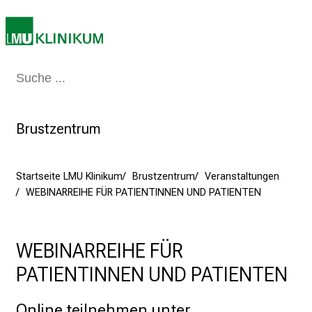
J
u
n
i
2
Medizin & Pflege
Patienten & Besucher
Forschung
Lehre
Das Kli
0
2
5
Brustzentrum
d
e
n
Startseite LMU Klinikum
Brustzentrum
Veranstaltungen
WEBINARREIHE FÜR PATIENTINNEN UND PATIENTEN
K
a
r
WEBINARREIHE FÜR
r
i
PATIENTINNEN UND PATIENTEN
e
r
Online teilnehmen unter