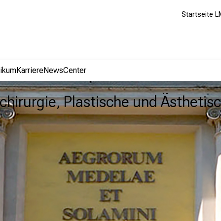
Startseite L
nikum
Karriere
NewsCenter
chirurgie, Plastische und Ästhetis