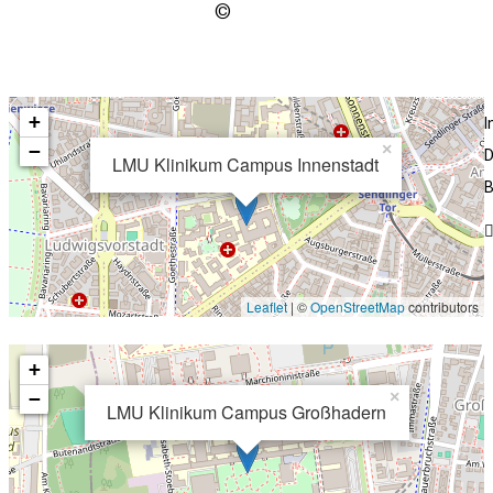
Urheberschaft
ungeklärt
en
+
−
×
D
LMU Klinikum Campus Innenstadt
B
Leaflet
| ©
OpenStreetMap
contributors
+
−
×
LMU Klinikum Campus Großhadern