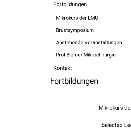
Fortbildungen
Mikrokurs der LMU
Brustsymposium
Anstehende Veranstaltungen
Prof Biemer Mikrochirurgie
Kontakt
Fortbildungen
Mikrokurs d
Selected Le
HIER Klick