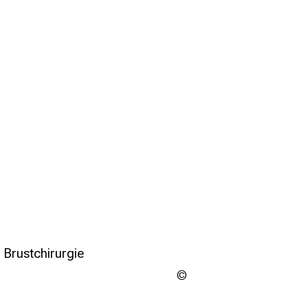
 Brustchirurgie
Urheberschaft
ungeklärt
ier Klicken