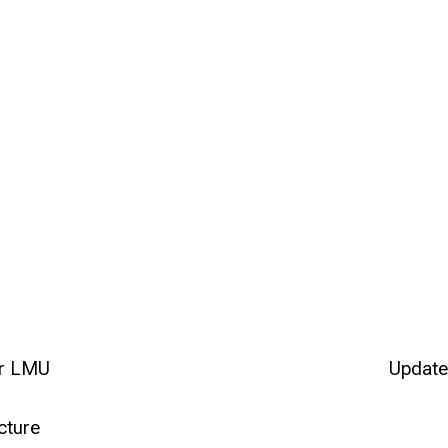
er LMU
Update
cture
en
H