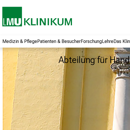
und erhalten Sie
spannende
Informationen zu
Jobs, Ausbildungen
und
Weiterbildungen.
Medizin & Pflege
Patienten & Besucher
Forschung
Lehre
Das Kli
Kommen Sie
vorbei, tauschen
Abteilung für Hand
Sie sich mit
Kollegen aus und
lassen Sie sich von
der gelebten
Pflegewissenschaft
begeistern – ganz
unverbindlich und
ohne Anmeldung.