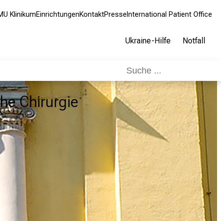
MU Klinikum
Einrichtungen
Kontakt
Presse
International Patient Office
Ukraine-Hilfe
Notfall
che Chirurgie