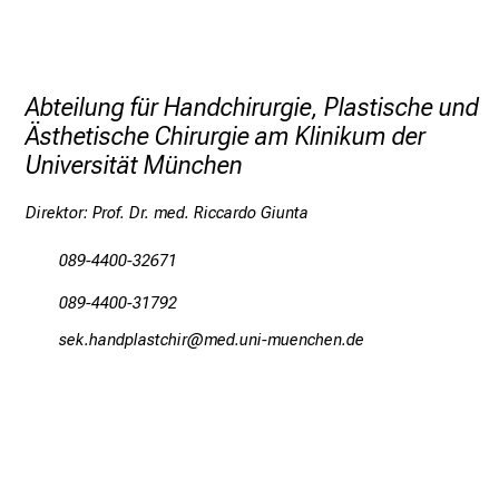
HIER Klick
Abteilung für Handchirurgie, Plastische und
Ästhetische Chirurgie am Klinikum der
Universität München
Direktor: Prof. Dr. med. Riccardo Giunta
089-4400-32671
089-4400-31792
ciotzgumöägcbyzlp
vim-fualrvfiuyziu-mi