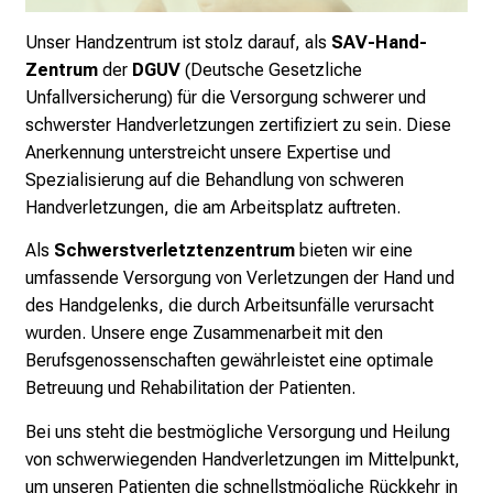
r
E
Unser Handzentrum ist stolz darauf, als
SAV-Hand-
i
Zentrum
der
DGUV
(Deutsche Gesetzliche
n
Unfallversicherung) für die Versorgung schwerer und
b
schwerster Handverletzungen zertifiziert zu sein. Diese
l
Anerkennung unterstreicht unsere Expertise und
i
Spezialisierung auf die Behandlung von schweren
c
Handverletzungen, die am Arbeitsplatz auftreten.
k
Als
Schwerstverletztenzentrum
bieten wir eine
e
umfassende Versorgung von Verletzungen der Hand und
i
des Handgelenks, die durch Arbeitsunfälle verursacht
n
wurden. Unsere enge Zusammenarbeit mit den
d
Berufsgenossenschaften gewährleistet eine optimale
e
Betreuung und Rehabilitation der Patienten.
n
a
Bei uns steht die bestmögliche Versorgung und Heilung
n
von schwerwiegenden Handverletzungen im Mittelpunkt,
s
um unseren Patienten die schnellstmögliche Rückkehr in