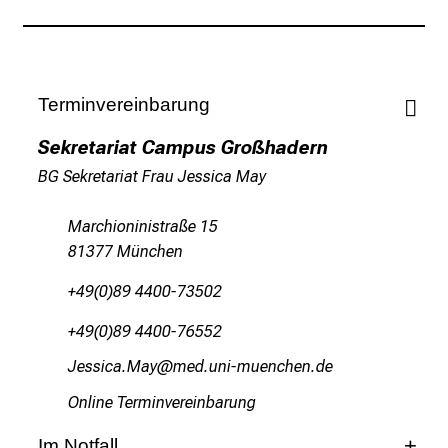
l
l
t
a
Terminvereinbarung
g
.
Sekretariat Campus Großhadern
T
BG Sekretariat Frau Jessica May
r
e
Marchioninistraße 15
f
81377 München
f
e
+49(0)89 4400-73502
n
+49(0)89 4400-76552
S
i
Qicclygt,OWgј
vimsful_vfiuyz:iu mi
e
Online Terminvereinbarung
E
x
Im Notfall