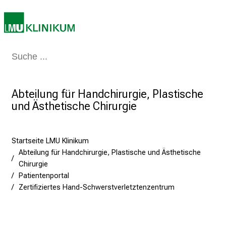
M
U
K
l
i
Medizin & Pflege
Patienten & Besucher
Forschung
Lehre
Das Kli
n
i
k
Abteilung für Handchirurgie, Plastische
u
und Ästhetische Chirurgie
m
–
e
Startseite LMU Klinikum
Abteilung für Handchirurgie, Plastische und Ästhetische
i
Chirurgie
n
Patientenportal
T
Zertifiziertes Hand-Schwerstverletztenzentrum
a
g
v