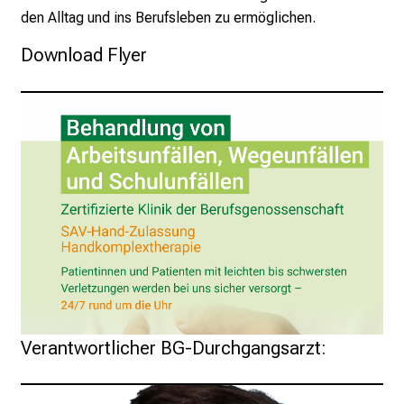
p
den Alltag und ins Berufsleben zu ermöglichen.
r
Download Flyer
u
c
h
s
v
o
l
l
e
n
u
n
d
Verantwortlicher BG-Durchgangsarzt:
g
a
n