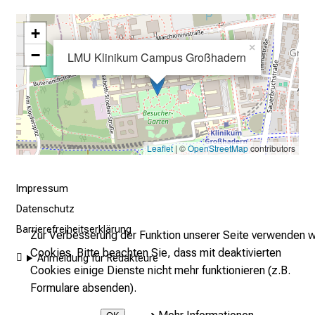
r
+
e
×
c
−
LMU Klinikum Campus Großhadern
h
a
n
c
e
Leaflet
| ©
OpenStreetMap
contributors
n
u
Impressum
n
d
Datenschutz
e
Barrierefreiheitserklärung
Zur Verbesserung der Funktion unserer Seite verwenden w
r
Cookies. Bitte beachten Sie, dass mit deaktivierten
Anmeldung für Redakteure
h
Cookies einige Dienste nicht mehr funktionieren (z.B.
a
Formulare absenden).
l
t