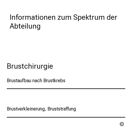
r
e
n
Informationen zum Spektrum der 
d
Abteilung
e
r
E
i
Hier Klicken
n
Brustchirurgie
b
l
Brustaufbau nach Brustkrebs
i
c
k
e
Brustaufbau nach Brustkrebs
Brustverkleinerung, Bruststraffung
i
n
Urh
d
ung