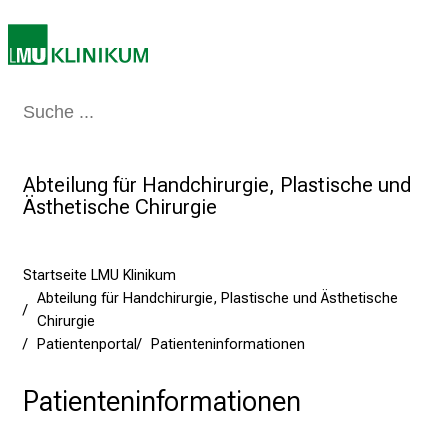
T
a
g
v
Medizin & Pflege
Patienten & Besucher
Forschung
Lehre
Das Kli
o
l
l
Abteilung für Handchirurgie, Plastische und
e
Ästhetische Chirurgie
r
i
n
Startseite LMU Klinikum
Abteilung für Handchirurgie, Plastische und Ästhetische
s
Chirurgie
p
Patientenportal
Patienteninformationen
i
r
Patienteninformationen
i
e