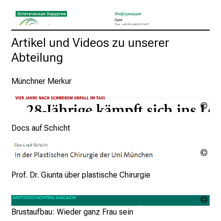
a
r
r
Hier Klicken
Artikel und Videos zu unserer 
i
Abteilung
e
r
e
Münchner Merkur
c
h
Urh
ung
a
Münchner Merkur
Docs auf Schicht
n
c
Urh
e
ung
n
Docs auf Schicht
Prof. Dr. Giunta über plastische Chirurgie
u
n
Urh
d
ung
Brustaufbau: Wieder ganz Frau sein
Im Gespräch mit Prof. Dr. Giunta über plastische Chirurgie
e