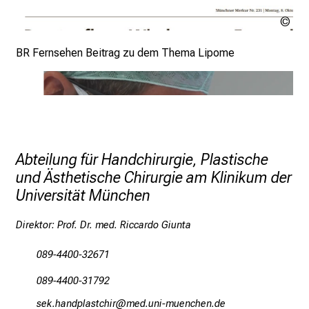
r
Urh
h
ung
Brustaufbau: Wieder ganz Frau sein
a
BR Fernsehen Beitrag zu dem Thema Lipome
l
t
e
Hier Klicken
n
S
i
Abteilung für Handchirurgie, Plastische
e
und Ästhetische Chirurgie am Klinikum der
s
Universität München
p
a
Direktor: Prof. Dr. med. Riccardo Giunta
n
n
089-4400-32671
e
089-4400-31792
n
d
cio zgumöägcbyzlp
vim ful_vfiuayziu mi