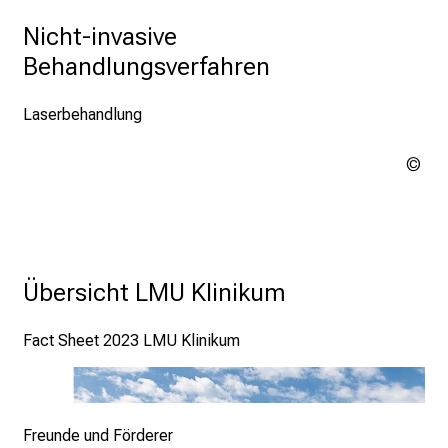
S
Nicht-invasive 
i
e
Behandlungsverfahren
E
x
Laserbehandlung
p
e
Urh
r
ung
Laserbehandlung
t
e
n
,
Übersicht LMU Klinikum
e
n
Fact Sheet 2023 LMU Klinikum
t
d
e
Fact Sheet 2023 LMU Klinikum
c
Freunde und Förderer