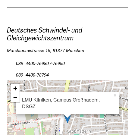
e
I
n
f
Deutsches Schwindel- und
o
Gleichgewichtszentrum
r
m
Marchioninistrasse 15, 81377 München
a
t
089 4400-76980 /-76950
i
089 4400-78794
o
n
+
e
×
−
n
LMU Kliniken, Campus Großhadern,
DSGZ
z
u
J
o