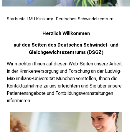
e
n
d
Startseite LMU Klinikum
Deutsches Schwindelzentrum
e
r
Herzlich Willkommen
E
auf den Seiten des Deutschen Schwindel- und
i
Gleichgewichtszentrums (DSGZ)
n
b
Wir möchten Ihnen auf diesen Web-Seiten unsere Arbeit
l
in der Krankenversorgung und Forschung an der Ludwig-
i
Maximilians-Universität München vorstellen, Ihnen die
c
Kontaktaufnahme zu uns erleichtern und Sie über unsere
k
Patientenangebote und Fortbildungsveranstaltungen
e
informieren.
i
n
d
e