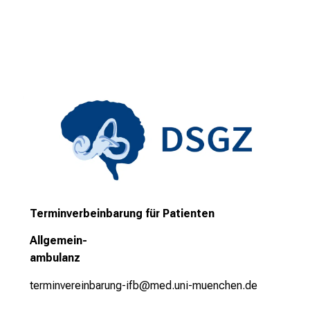
e
n
S
i
e
v
i
e
l
f
ä
l
Terminverbeinbarung für Patienten
t
i
Allgemein-
g
ambulanz
e
terminvereinbarung-ifb@med.uni-muenchen.de
K
a