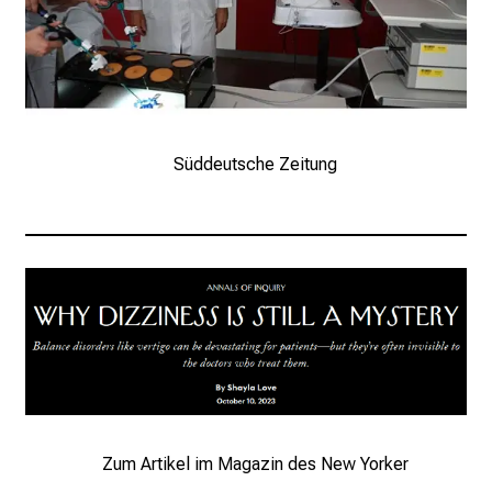
i
e
E
x
p
e
Süddeutsche Zeitung
r
t
e
n
,
e
n
t
d
e
c
Zum Artikel im Magazin des New Yorker
k