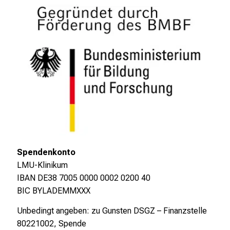
h
a
l
t
e
n
S
i
e
s
p
Spendenkonto
a
LMU-Klinikum
n
IBAN DE38 7005 0000 0002 0200 40
n
BIC BYLADEMMXXX
e
n
Unbedingt angeben: zu Gunsten DSGZ – Finanzstelle
d
80221002, Spende