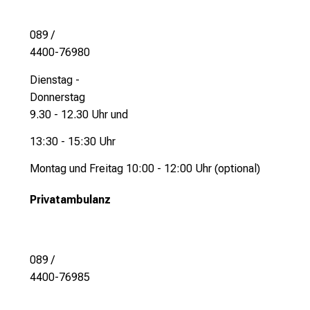
r
r
089 /
i
4400-76980
e
Dienstag -
r
Donnerstag
e
9.30 - 12.30 Uhr und
c
h
13:30 - 15:30 Uhr
a
Montag und Freitag 10:00 - 12:00 Uhr (optional)
n
c
Privatambulanz
e
n
u
n
089 /
d
4400-76985
e
r