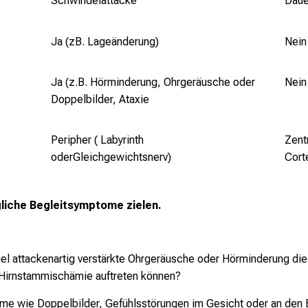
Schwindelattacke
Daue
Ja (zB. Lageänderung)
Nein
Ja
(z.B. Hörminderung, Ohrgeräusche oder
Nein
Doppelbilder, Ataxie
Peripher ( Labyrinth
Zent
oderGleichgewichtsnerv)
Cort
gliche Begleitsymptome zielen.
l attackenartig verstärkte Ohrgeräusche oder Hörminderung die
 Hirnstammischämie auftreten können?
me wie Doppelbilder, Gefühlsstörungen im Gesicht oder an den E