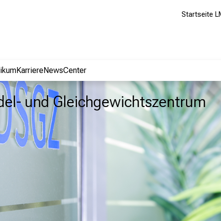
Startseite L
nikum
Karriere
NewsCenter
el- und Gleichgewichtszentrum