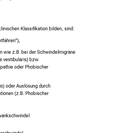
nischen Klassifikation bilden, sind:
tfahren"),
en wie z.B. bei der Schwindelmigräne
 vestibularis) bzw.
opathie oder Phobischer
ris) oder Auslösung durch
tionen (z.B. Phobischer
ankschwindel