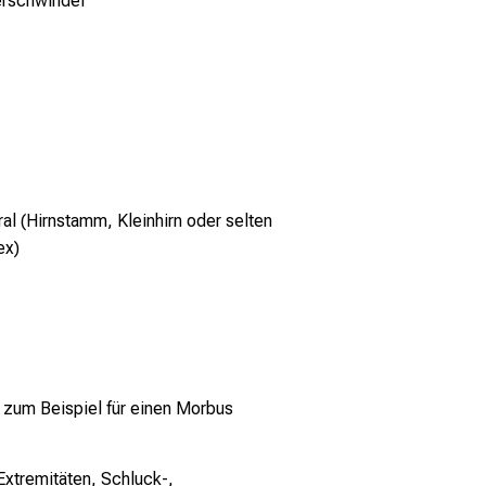
rschwindel
ral (Hirnstamm, Kleinhirn oder selten
ex)
 zum Beispiel für einen Morbus
xtremitäten, Schluck-,