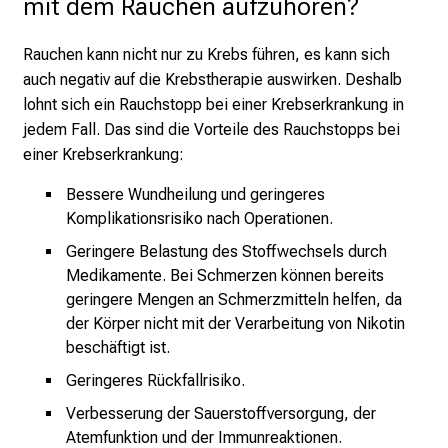
mit dem Rauchen aufzuhören?
v
o
l
Rauchen kann nicht nur zu Krebs führen, es kann sich
l
auch negativ auf die Krebstherapie auswirken. Deshalb
e
lohnt sich ein Rauchstopp bei einer Krebserkrankung in
r
jedem Fall. Das sind die Vorteile des Rauchstopps bei
i
einer Krebserkrankung:
n
Bessere Wundheilung und geringeres
s
Komplikationsrisiko nach Operationen.
p
i
Geringere Belastung des Stoffwechsels durch
Medikamente. Bei Schmerzen können bereits
r
geringere Mengen an Schmerzmitteln helfen, da
i
der Körper nicht mit der Verarbeitung von Nikotin
e
beschäftigt ist.
r
e
Geringeres Rückfallrisiko.
n
Verbesserung der Sauerstoffversorgung, der
d
Atemfunktion und der Immunreaktionen.