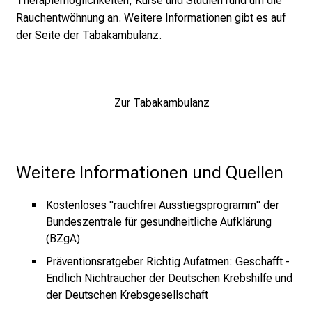
Therapiemöglichkeiten, Kurse und Studien rund um die
s
Rauchentwöhnung an. Weitere Informationen gibt es auf
p
der Seite der Tabakambulanz.
r
u
c
h
Zur Tabakambulanz
s
v
o
l
Weitere Informationen und Quellen
l
e
Kostenloses "rauchfrei Ausstiegsprogramm" der
n
Bundeszentrale für gesundheitliche Aufklärung
u
(BZgA)
n
Präventionsratgeber Richtig Aufatmen: Geschafft -
d
Endlich Nichtraucher
der Deutschen Krebshilfe
und
g
der Deutschen Krebsgesellschaft
a