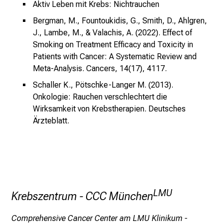
n
Aktiv Leben mit Krebs: Nichtrauchen
z
Bergman, M., Fountoukidis, G., Smith, D., Ahlgren,
h
J., Lambe, M., & Valachis, A. (2022). Effect of
e
Smoking on Treatment Efficacy and Toxicity in
i
Patients with Cancer: A Systematic Review and
t
Meta-Analysis. Cancers, 14(17), 4117.
l
Schaller K., Pötschke-Langer M. (2013).
i
Onkologie: Rauchen verschlechtert die
c
Wirksamkeit von Krebstherapien. Deutsches
h
Ärzteblatt.
e
n
P
f
l
e
LMU
Krebszentrum - CCC München
g
e
Comprehensive Cancer Center am LMU Klinikum -