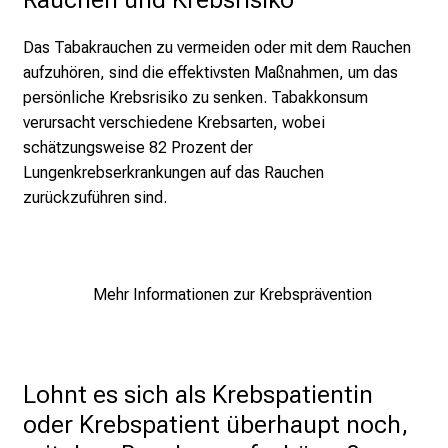
M
Das Tabakrauchen zu vermeiden oder mit dem Rauchen
U
aufzuhören, sind die effektivsten Maßnahmen, um das
K
persönliche Krebsrisiko zu senken. Tabakkonsum
l
verursacht verschiedene Krebsarten, wobei
i
schätzungsweise 82 Prozent der
n
Lungenkrebserkrankungen auf das Rauchen
i
zurückzuführen sind.
k
u
m
–
Mehr Informationen zur Krebsprävention
e
i
n
T
Lohnt es sich als Krebspatientin 
a
oder Krebspatient überhaupt noch, 
g