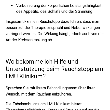
e
Verbesserung der körperlichen Leistungsfähigkeit,
r
des Appetits, des Schlafs und der Stimmung.
E
i
Insgesamt kann ein Rauchstopp dazu führen, dass man
n
besser auf die Therapie anspricht und Nebenwirkungen
b
verringert werden. Die Wirkung hängt jedoch auch von der
l
Art der Krebserkrankung ab.
i
c
k
Wo bekomme ich Hilfe und 
e
Unterstützung beim Rauchstopp am 
i
n
LMU Klinikum?
d
e
Sprechen Sie mit Ihrem Behandlungsteam über Ihren
n
Wunsch, mit dem Rauchen aufzuhören.
a
Die Tabakambulanz am LMU Klinikum bietet
n