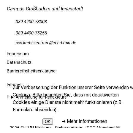
a
Campus Großhadern und Innenstadt
l
l
089 4400-78008
t
a
089 4400-75256
g
yyyeopijcßiubpfv
vimeävfemi
.
Impressum
T
r
Datenschutz
e
Barrierefreiheitserklärung
f
f
Intranet
Zur Verbesserung der Funktion unserer Seite verwenden w
e
Cookies. Bitte beachten Sie, dass mit deaktivierten
Anmeldung für Redakteure
n
Cookies einige Dienste nicht mehr funktionieren (z.B.
S
Formulare absenden).
i
➜
Mehr Informationen
e
OK
2026 © LMU Klinikum - Krebszentrum – CCC Münchenᴸᴹᵁ –
E