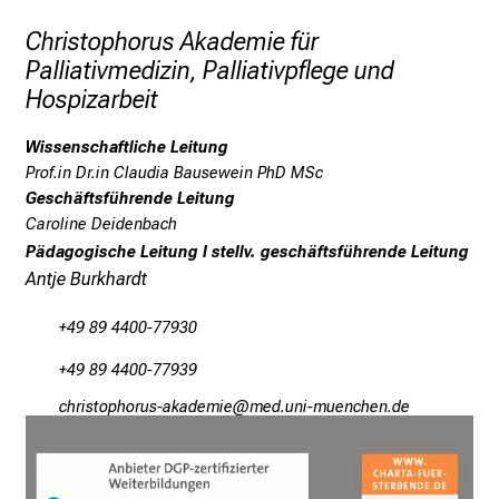
P
Christophorus Akademie für
f
Palliativmedizin, Palliativpflege und
l
Hospizarbeit
e
g
Wissenschaftliche Leitung
e
Prof.in Dr.in Claudia Bausewein PhD MSc
a
Geschäftsführende Leitung
m
Caroline Deidenbach
L
Pädagogische Leitung I stellv. geschäftsführende Leitung
M
Antje Burkhardt
U
K
+49 89 4400-77930
l
+49 89 4400-77939
i
n
yzplcbüözüpfchgogmivli
vimeful#vf,iuyziutmi
i
k
u