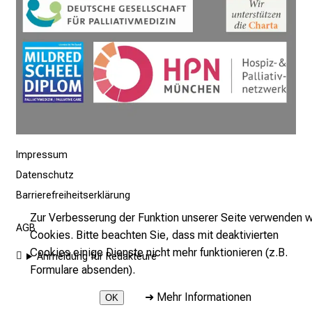
m
–
e
i
n
T
a
g
v
Impressum
o
Datenschutz
l
Barrierefreiheitserklärung
l
Zur Verbesserung der Funktion unserer Seite verwenden w
e
AGB
Cookies. Bitte beachten Sie, dass mit deaktivierten
r
Cookies einige Dienste nicht mehr funktionieren (z.B.
i
Anmeldung für Redakteure
Formulare absenden).
n
s
➜
Mehr Informationen
OK
p