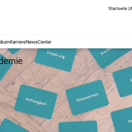
Startseite L
nikum
Karriere
NewsCenter
ademie