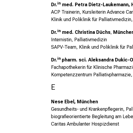
in
Dr.
med. Petra Dietz-Laukemann
, 
ACP Trainerin, Kursleiterin Advance Ca
Klinik und Poliklinik für Palliativmediz
in
Dr.
med. Christina Düchs
,
Münche
Internistin, Palliativmedizin
SAPV-Team, Klinik und Poliklinik für Pa
in
Dr.
pharm. sci. Aleksandra Dukic-
Fachapothekerin für Klinische Pharmaz
Kompetenzzentrum Palliativpharmazie, Kl
E
Nese Ebel, München
Gesundheits- und Krankenpflegerin,
Pal
biografieorientierte Begleitung am Le
Caritas Ambulanter Hospizdienst