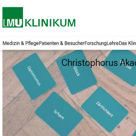
und erhalten Sie
spannende
Informationen zu
Jobs, Ausbildungen
und
Weiterbildungen.
Medizin & Pflege
Patienten & Besucher
Forschung
Lehre
Das Kli
Kommen Sie
vorbei, tauschen
Christophorus Ak
Sie sich mit
Kollegen aus und
lassen Sie sich von
der gelebten
Pflegewissenschaft
begeistern – ganz
unverbindlich und
ohne Anmeldung.