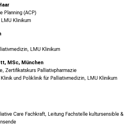
Haar
re Planning (ACP)
in, LMU Klinikum
n
lliativmedizin, LMU Klinikum
Ott, MSc, München
ie,
Zertifikatskurs Palliativpharmazie
inik und Poliklinik für Palliativmedizin, LMU Klinikum
liative Care Fachkraft,
Leitung Fachstelle kultursensible &
bensende