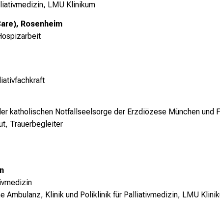
lliativmedizin, LMU Klinikum
Care)
, Rosenheim
Hospizarbeit
iativfachkraft
er katholischen Notfallseelsorge der Erzdiözese München und F
ut, Trauerbegleiter
n
tivmedizin
e Ambulanz, Klinik und Poliklinik für Palliativmedizin, LMU Klini