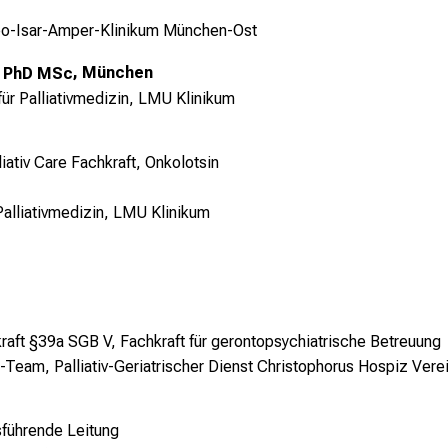
kbo-Isar-Amper-Klinikum München-Ost
n PhD MSc
, München
k für Palliativmedizin, LMU Klinikum
iativ Care Fachkraft, Onkolotsin
r Palliativmedizin, LMU Klinikum
kraft §39a SGB V,
Fachkraft für gerontopsychiatrische Betreuung
re-Team,
Palliativ-Geriatrischer Dienst
Christophorus Hospiz Verei
sführende Leitung