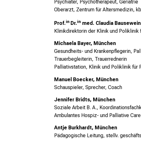
Psychiater, Psychotherapeut, Geriatrie
Oberarzt, Zentrum für Altersmedizin, 
in
in
Prof.
Dr.
med. Claudia Bausewei
Klinikdirektorin der Klinik und Poliklini
Michaela Bayer, München
Gesundheits- und Krankenpflegerin, Pall
Trauerbegleiterin, Trauerrednerin
Palliativstation, Klinik und Poliklinik fü
Manuel Boecker, München
Schauspieler, Sprecher, Coach
Jennifer Bridts, München
Soziale Arbeit B. A., Koordinationsfach
Ambulantes Hospiz- und Palliative Ca
Antje Burkhardt
, München
Pädagogische Leitung, stellv. geschäft