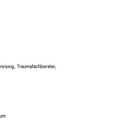
reising, Traumafachberater,
kum