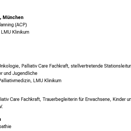
, München
lanning (ACP)
zin, LMU Klinikum
kologie, Palliativ Care Fachkraft, stellvertretende Stationsleitu
er und Jugendliche
r Palliativmedizin, LMU Klinikum
iativ Care Fachkraft,
Trauerbegleiterin für Erwachsene, Kinder u
V.
n
pathie