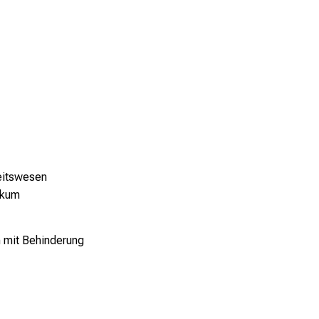
heitswesen
nikum
n mit Behinderung